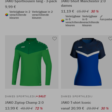
JAKO Sportkousen lang - 3-pack
JAKO Short Manchester 2.0
dames
9,99 €
11,19 €
15,99 €
30 %
Verkrijgbaar in 2
Verkrijgbaar in 2
verschillende
verschillende
Verkrijgbaar
Verkrijgbaar
kleuren
kleuren
in 6
in 6
Aanpasba
verschillende
verschillende
kleuren
kleuren
SALE!
DAMES SPORTKLEDIJ
DAMES SPORTKLEDIJ
JAKO Ziptop Champ 2.0
JAKO T-shirt Iconic
13,99 €
vanaf 20,99 €
49,99 €
72 %
29,99 €
30 %