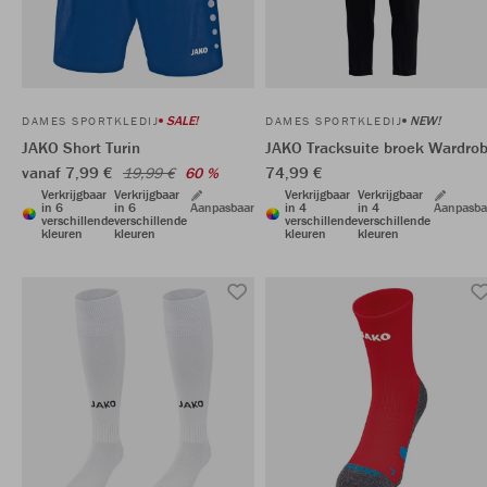
SALE!
NEW!
DAMES SPORTKLEDIJ
DAMES SPORTKLEDIJ
JAKO Short Turin
JAKO Tracksuite broek Wardro
vanaf 7,99 €
74,99 €
19,99 €
60 %
Verkrijgbaar
Verkrijgbaar
Verkrijgbaar
Verkrijgbaar
in 6
in 6
Aanpasbaar
in 4
in 4
Aanpasba
verschillende
verschillende
verschillende
verschillende
kleuren
kleuren
kleuren
kleuren