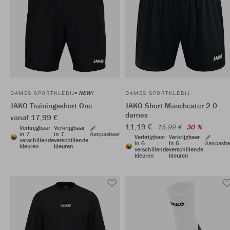
NEW!
DAMES SPORTKLEDIJ
DAMES SPORTKLEDIJ
JAKO Trainingsshort One
JAKO Short Manchester 2.0
dames
vanaf 17,99 €
11,19 €
15,99 €
30 %
Verkrijgbaar
Verkrijgbaar
in 7
in 7
Aanpasbaar
Verkrijgbaar
Verkrijgbaar
verschillende
verschillende
in 6
in 6
Aanpasba
kleuren
kleuren
verschillende
verschillende
kleuren
kleuren