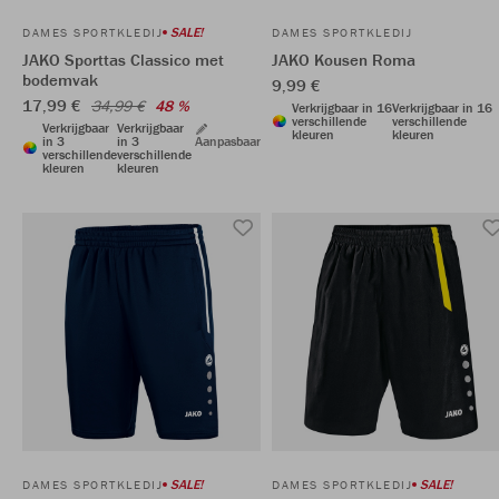
SALE!
DAMES SPORTKLEDIJ
DAMES SPORTKLEDIJ
JAKO Sporttas Classico met
JAKO Kousen Roma
bodemvak
9,99 €
17,99 €
34,99 €
48 %
Verkrijgbaar in 16
Verkrijgbaar in 16
verschillende
verschillende
Verkrijgbaar
Verkrijgbaar
kleuren
kleuren
in 3
in 3
Aanpasbaar
verschillende
verschillende
kleuren
kleuren
SALE!
SALE!
DAMES SPORTKLEDIJ
DAMES SPORTKLEDIJ