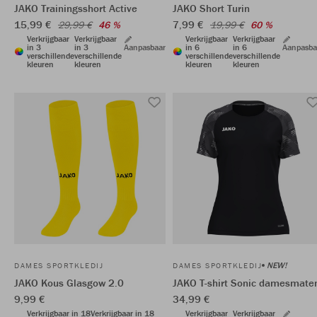
JAKO Trainingsshort Active
JAKO Short Turin
15,99 €
7,99 €
29,99 €
46 %
19,99 €
60 %
Verkrijgbaar
Verkrijgbaar
Verkrijgbaar
Verkrijgbaar
in 3
in 3
Aanpasbaar
in 6
in 6
Aanpasba
verschillende
verschillende
verschillende
verschillende
kleuren
kleuren
kleuren
kleuren
NEW!
DAMES SPORTKLEDIJ
DAMES SPORTKLEDIJ
JAKO Kous Glasgow 2.0
JAKO T-shirt Sonic damesmate
9,99 €
34,99 €
Verkrijgbaar in 18
Verkrijgbaar in 18
Verkrijgbaar
Verkrijgbaar