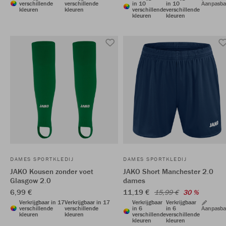
verschillende
verschillende
in 10
in 10
Aanpasba
kleuren
kleuren
verschillende
verschillende
kleuren
kleuren
DAMES SPORTKLEDIJ
DAMES SPORTKLEDIJ
JAKO Kousen zonder voet
JAKO Short Manchester 2.0
Glasgow 2.0
dames
6,99 €
11,19 €
15,99 €
30 %
Verkrijgbaar in 17
Verkrijgbaar in 17
Verkrijgbaar
Verkrijgbaar
verschillende
verschillende
in 6
in 6
Aanpasba
kleuren
kleuren
verschillende
verschillende
kleuren
kleuren