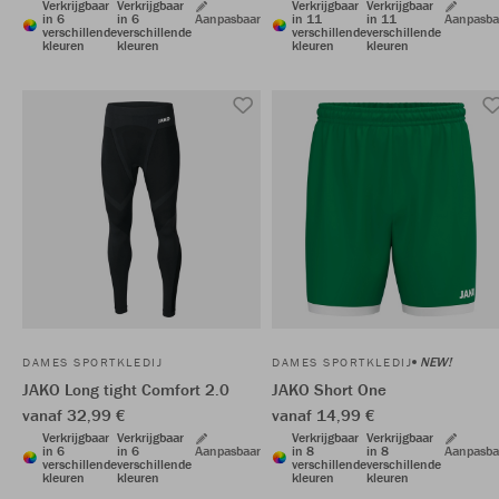
Verkrijgbaar
Verkrijgbaar
Verkrijgbaar
Verkrijgbaar
in 6
in 6
Aanpasbaar
in 11
in 11
Aanpasba
verschillende
verschillende
verschillende
verschillende
kleuren
kleuren
kleuren
kleuren
NEW!
DAMES SPORTKLEDIJ
DAMES SPORTKLEDIJ
JAKO Long tight Comfort 2.0
JAKO Short One
vanaf 32,99 €
vanaf 14,99 €
Verkrijgbaar
Verkrijgbaar
Verkrijgbaar
Verkrijgbaar
in 6
in 6
Aanpasbaar
in 8
in 8
Aanpasba
verschillende
verschillende
verschillende
verschillende
kleuren
kleuren
kleuren
kleuren