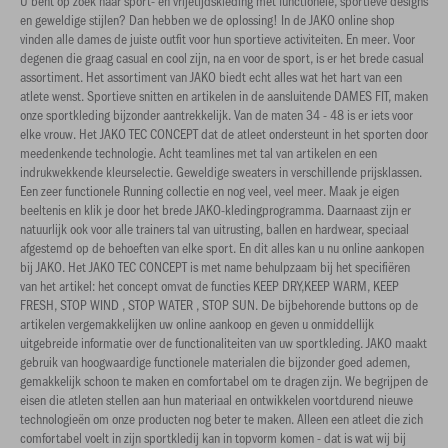
U bent op zoek naar sport- en vrijetijdskleding met functionele, sportieve designs
en geweldige stijlen? Dan hebben we de oplossing! In de JAKO online shop
vinden alle dames de juiste outfit voor hun sportieve activiteiten. En meer. Voor
degenen die graag casual en cool zijn, na en voor de sport, is er het brede casual
assortiment. Het assortiment van JAKO biedt echt alles wat het hart van een
atlete wenst. Sportieve snitten en artikelen in de aansluitende DAMES FIT, maken
onze sportkleding bijzonder aantrekkelijk. Van de maten 34 - 48 is er iets voor
elke vrouw. Het JAKO TEC CONCEPT dat de atleet ondersteunt in het sporten door
meedenkende technologie. Acht teamlines met tal van artikelen en een
indrukwekkende kleurselectie. Geweldige sweaters in verschillende prijsklassen.
Een zeer functionele Running collectie en nog veel, veel meer. Maak je eigen
beeltenis en klik je door het brede JAKO-kledingprogramma. Daarnaast zijn er
natuurlijk ook voor alle trainers tal van uitrusting, ballen en hardwear, speciaal
afgestemd op de behoeften van elke sport. En dit alles kan u nu online aankopen
bij JAKO. Het JAKO TEC CONCEPT is met name behulpzaam bij het specifiëren
van het artikel: het concept omvat de functies KEEP DRY,KEEP WARM, KEEP
FRESH, STOP WIND , STOP WATER , STOP SUN. De bijbehorende buttons op de
artikelen vergemakkelijken uw online aankoop en geven u onmiddellijk
uitgebreide informatie over de functionaliteiten van uw sportkleding. JAKO maakt
gebruik van hoogwaardige functionele materialen die bijzonder goed ademen,
gemakkelijk schoon te maken en comfortabel om te dragen zijn. We begrijpen de
eisen die atleten stellen aan hun materiaal en ontwikkelen voortdurend nieuwe
technologieën om onze producten nog beter te maken. Alleen een atleet die zich
comfortabel voelt in zijn sportkledij kan in topvorm komen - dat is wat wij bij