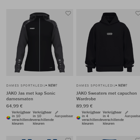
NEW!
NEW!
DAMES SPORTKLEDIJ
DAMES SPORTKLEDIJ
JAKO Jas met kap Sonic
JAKO Sweaters met capuchon
damesmaten
Wardrobe
64,99 €
89,99 €
Verkrijgbaar
Verkrijgbaar
Verkrijgbaar
Verkrijgbaar
in 10
in 10
Aanpasbaar
in 4
in 4
Aanpasba
verschillende
verschillende
verschillende
verschillende
kleuren
kleuren
kleuren
kleuren