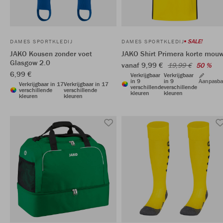
SALE!
DAMES SPORTKLEDIJ
DAMES SPORTKLEDIJ
JAKO Kousen zonder voet
JAKO Shirt Primera korte mou
Glasgow 2.0
vanaf 9,99 €
19,99 €
50 %
6,99 €
Verkrijgbaar
Verkrijgbaar
in 9
in 9
Aanpasba
Verkrijgbaar in 17
Verkrijgbaar in 17
verschillende
verschillende
verschillende
verschillende
kleuren
kleuren
kleuren
kleuren