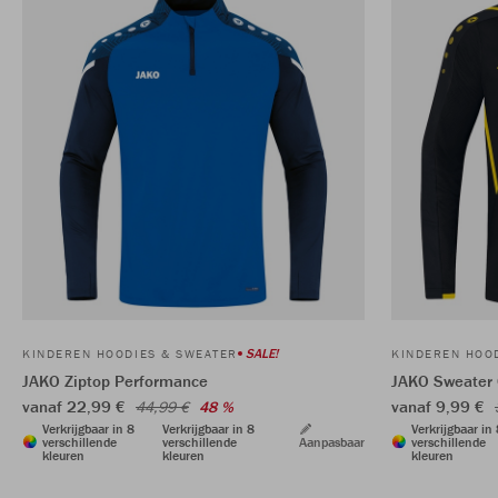
SALE!
KINDEREN HOODIES & SWEATER
KINDEREN HOO
JAKO Ziptop Performance
JAKO Sweater 
vanaf 22,99 €
vanaf 9,99 €
44,99 €
48 %
Verkrijgbaar in 8
Verkrijgbaar in 8
Verkrijgbaar in
verschillende
verschillende
Aanpasbaar
verschillende
kleuren
kleuren
kleuren