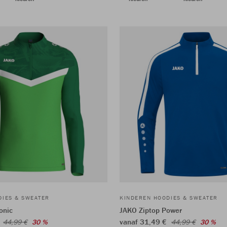
DIES & SWEATER
KINDEREN HOODIES & SWEATER
onic
JAKO Ziptop Power
€
vanaf 31,49 €
44,99 €
30 %
44,99 €
30 %