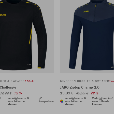
SALE!
S
DIES & SWEATER
KINDEREN HOODIES & SWEATER
Challenge
JAKO Ziptop Champ 2.0
13,99 €
39,99 €
75 %
49,99 €
72 %
 8
Verkrijgbaar in 8
Verkrijgbaar in 6
Verkrijgbaar in 6
verschillende
Aanpasbaar
verschillende
verschillende
kleuren
kleuren
kleuren