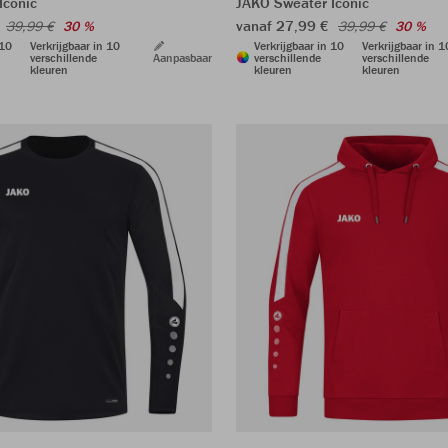
Iconic
JAKO Sweater Iconic
€
vanaf 27,99 €
39,99 €
30 %
39,99 €
30 %
 10
Verkrijgbaar in 10
Verkrijgbaar in 10
Verkrijgbaar in 1
verschillende
Aanpasbaar
verschillende
verschillende
kleuren
kleuren
kleuren