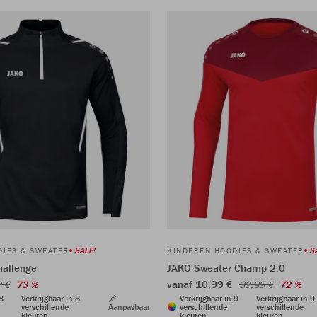
SALE!
S
DIES & SWEATER
KINDEREN HOODIES & SWEATER
hallenge
JAKO Sweater Champ 2.0
vanaf 10,99 €
9 €
73 %
39,99 €
72 %
 8
Verkrijgbaar in 8
Verkrijgbaar in 9
Verkrijgbaar in 9
verschillende
Aanpasbaar
verschillende
verschillende
kleuren
kleuren
kleuren