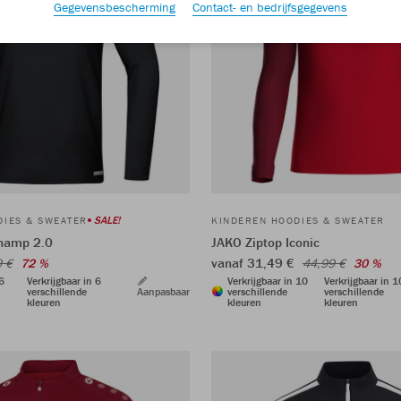
Gegevensbescherming
Contact- en bedrijfsgegevens
SALE!
DIES & SWEATER
KINDEREN HOODIES & SWEATER
hamp 2.0
JAKO Ziptop Iconic
vanaf 31,49 €
9 €
72 %
44,99 €
30 %
 6
Verkrijgbaar in 6
Verkrijgbaar in 10
Verkrijgbaar in 1
verschillende
Aanpasbaar
verschillende
verschillende
kleuren
kleuren
kleuren