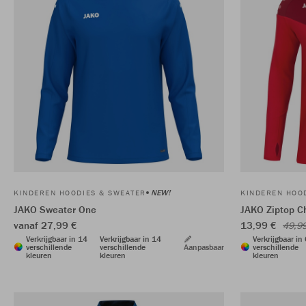
NEW!
KINDEREN HOODIES & SWEATER
KINDEREN HOO
JAKO Sweater One
JAKO Ziptop C
vanaf 27,99 €
13,99 €
49,9
Verkrijgbaar in 14
Verkrijgbaar in 14
Verkrijgbaar in
verschillende
verschillende
Aanpasbaar
verschillende
kleuren
kleuren
kleuren