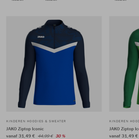
KINDEREN HOODIES & SWEATER
KINDEREN HOO
JAKO Ziptop Iconic
JAKO Ziptop Ic
vanaf 31,49 €
vanaf 31,49 
44,99 €
30 %