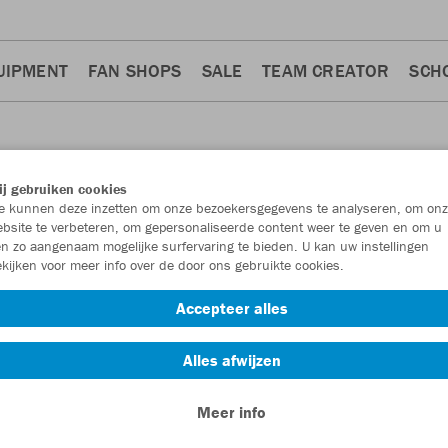
UIPMENT
FAN SHOPS
SALE
TEAM CREATOR
SCH
j gebruiken cookies
 kunnen deze inzetten om onze bezoekersgegevens te analyseren, om onz
 SWEATER
bsite te verbeteren, om gepersonaliseerde content weer te geven en om u
n zo aangenaam mogelijke surfervaring te bieden. U kan uw instellingen
kijken voor meer info over de door ons gebruikte cookies.
Accepteer alles
Alles afwijzen
Meer info