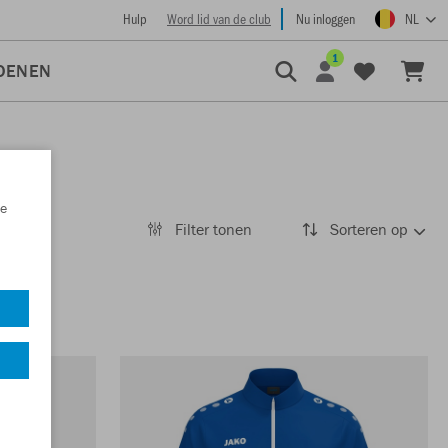
Hulp
Word lid van de club
Nu inloggen
NL
1
OENEN
e
Filter tonen
Sorteren op