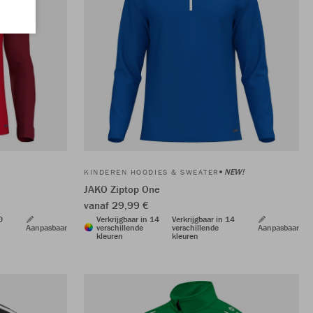
NEW!
KINDEREN HOODIES & SWEATER
JAKO Ziptop One
vanaf 29,99 €
0
Verkrijgbaar in 14
Verkrijgbaar in 14
Aanpasbaar
verschillende
verschillende
Aanpasbaar
kleuren
kleuren