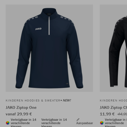
NEW!
KINDEREN HOODIES & SWEATER
KINDEREN HOO
JAKO Ziptop One
JAKO Ziptop C
vanaf 29,99 €
11,99 €
44,9
Verkrijgbaar in 14
Verkrijgbaar in 14
Verkrijgbaar in
verschillende
verschillende
Aanpasbaar
verschillende
kleuren
kleuren
kleuren