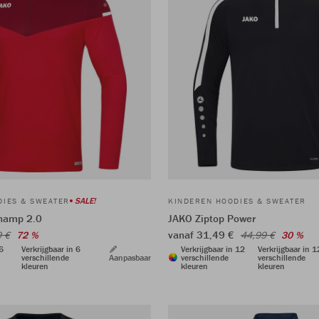
SALE!
DIES & SWEATER
KINDEREN HOODIES & SWEATER
hamp 2.0
JAKO Ziptop Power
vanaf 31,49 €
9 €
72 %
44,99 €
30 %
 6
Verkrijgbaar in 6
Verkrijgbaar in 12
Verkrijgbaar in 1
verschillende
Aanpasbaar
verschillende
verschillende
kleuren
kleuren
kleuren