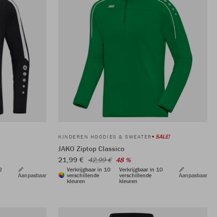
SALE!
KINDEREN HOODIES & SWEATER
JAKO Ziptop Classico
21,99 €
42,99 €
48 %
2
Verkrijgbaar in 10
Verkrijgbaar in 10
Aanpasbaar
verschillende
verschillende
Aanpasbaar
kleuren
kleuren