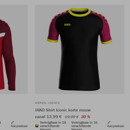
HEREN ICONIC
JAKO Shirt Iconic korte mouw
vanaf 13,99 €
19,99 €
30 %
1
Verkrijgbaar in 16
Verkrijgbaar in 16
Aanpasbaar
verschillende
verschillende
Aanpasbaar
kleuren
kleuren