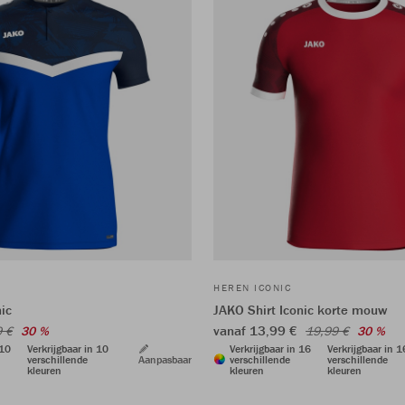
HEREN ICONIC
ic
JAKO Shirt Iconic korte mouw
vanaf 13,99 €
9 €
30 %
19,99 €
30 %
 10
Verkrijgbaar in 10
Verkrijgbaar in 16
Verkrijgbaar in 1
verschillende
Aanpasbaar
verschillende
verschillende
kleuren
kleuren
kleuren