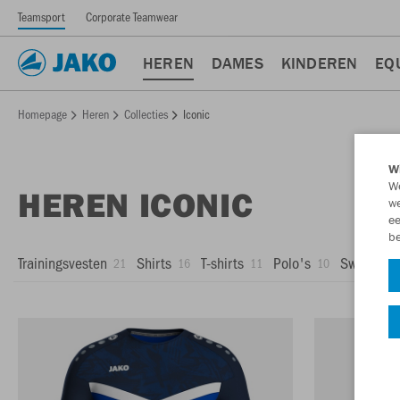
Teamsport
Corporate Teamwear
HEREN
DAMES
KINDEREN
EQ
Homepage
Heren
Collecties
Iconic
Wi
We
HEREN ICONIC
we
ee
be
Trainingsvesten
Shirts
T-shirts
Polo's
Sweaters
21
16
11
10