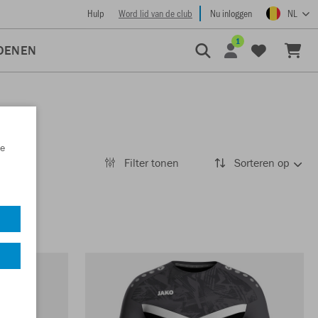
Hulp
Word lid van de club
Nu inloggen
NL
1
OENEN
e
Filter tonen
Sorteren op