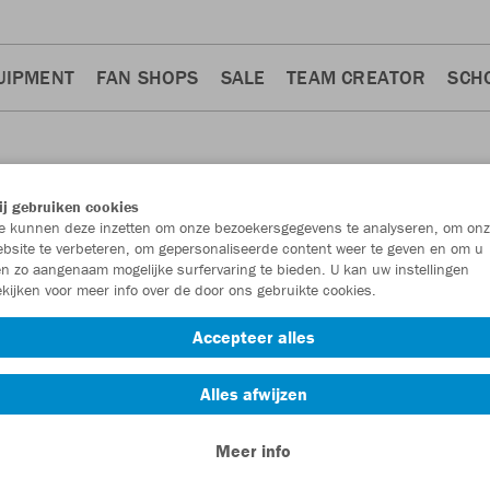
UIPMENT
FAN SHOPS
SALE
TEAM CREATOR
SCH
j gebruiken cookies
 kunnen deze inzetten om onze bezoekersgegevens te analyseren, om onz
bsite te verbeteren, om gepersonaliseerde content weer te geven en om u
n zo aangenaam mogelijke surfervaring te bieden. U kan uw instellingen
kijken voor meer info over de door ons gebruikte cookies.
Ziptops
10
10
Accepteer alles
Alles afwijzen
Meer info