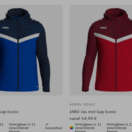
HEREN ICONIC
kap Iconic
JAKO Jas met kap Iconic
vanaf 54,99 €
 11
Verkrijgbaar in 11
Verkrijgbaar in 11
Verkrijgbaar in 1
verschillende
Aanpasbaar
verschillende
verschillende
kleuren
kleuren
kleuren