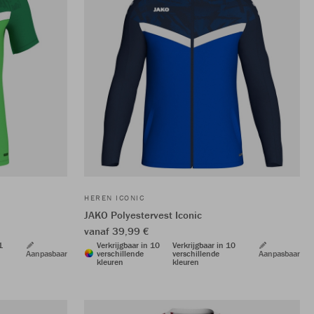
HEREN ICONIC
JAKO Polyestervest Iconic
vanaf 39,99 €
1
Verkrijgbaar in 10
Verkrijgbaar in 10
Aanpasbaar
verschillende
verschillende
Aanpasbaar
kleuren
kleuren