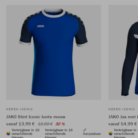
HEREN ICONIC
HEREN ICONIC
JAKO Shirt Iconic korte mouw
JAKO Jas met 
vanaf 13,99 €
vanaf 54,99 €
19,99 €
30 %
Verkrijgbaar in 16
Verkrijgbaar in 16
Verkrijgbaar in
verschillende
verschillende
Aanpasbaar
verschillende
kleuren
kleuren
kleuren