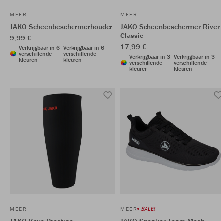
MEER
MEER
JAKO Scheenbeschermerhouder
JAKO Scheenbeschermer River
Classic
9,99 €
17,99 €
Verkrijgbaar in 6
Verkrijgbaar in 6
verschillende
verschillende
Verkrijgbaar in 3
Verkrijgbaar in 3
kleuren
kleuren
verschillende
verschillende
kleuren
kleuren
SALE!
MEER
MEER
JAKO Kous Prestige
JAKO Sneaker Team Mesh