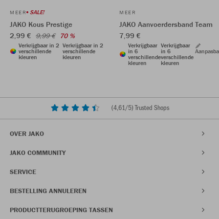
SALE!
MEER
MEER
JAKO Kous Prestige
JAKO Aanvoerdersband Team
2,99 €
7,99 €
9,99 €
70 %
Verkrijgbaar in 2
Verkrijgbaar in 2
Verkrijgbaar
Verkrijgbaar
verschillende
verschillende
in 6
in 6
Aanpasba
kleuren
kleuren
verschillende
verschillende
kleuren
kleuren
(
4,61
/5) Trusted Shops
OVER JAKO
JAKO COMMUNITY
SERVICE
BESTELLING ANNULEREN
PRODUCTTERUGROEPING TASSEN