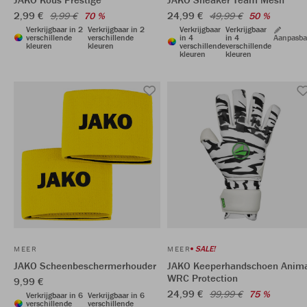
2,99 €
24,99 €
9,99 €
70 %
49,99 €
50 %
Verkrijgbaar in 2
Verkrijgbaar in 2
Verkrijgbaar
Verkrijgbaar
verschillende
verschillende
in 4
in 4
Aanpasba
kleuren
kleuren
verschillende
verschillende
kleuren
kleuren
SALE!
MEER
MEER
JAKO Scheenbeschermerhouder
JAKO Keeperhandschoen Anim
WRC Protection
9,99 €
24,99 €
99,99 €
75 %
Verkrijgbaar in 6
Verkrijgbaar in 6
verschillende
verschillende