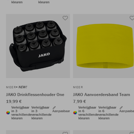
kleuren
kleuren
NEW!
MEER
MEER
JAKO Drinkflessenhouder One
JAKO Aanvoerdersband Team
19,99 €
7,99 €
Verkrijgbaar
Verkrijgbaar
Verkrijgbaar
Verkrijgbaar
in 3
in 3
Aanpasbaar
in 6
in 6
Aanpasba
verschillende
verschillende
verschillende
verschillende
kleuren
kleuren
kleuren
kleuren