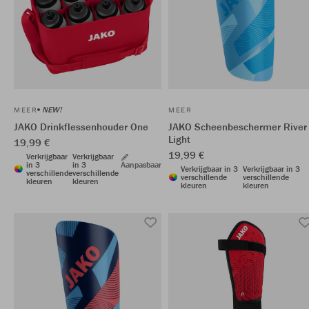
NEW!
MEER
MEER
JAKO Drinkflessenhouder One
JAKO Scheenbeschermer River
Light
19,99 €
19,99 €
Verkrijgbaar
Verkrijgbaar
in 3
in 3
Aanpasbaar
Verkrijgbaar in 3
Verkrijgbaar in 3
verschillende
verschillende
verschillende
verschillende
kleuren
kleuren
kleuren
kleuren