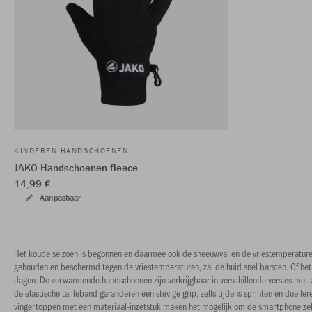
KINDEREN HANDSCHOENEN
JAKO Handschoenen fleece
14,99 €
Aanpasbaar
Het koude seizoen is begonnen en daarmee ook de sneeuwval en de vriestemperaturen
gehouden en beschermd tegen de vriestemperaturen, zal de huid snel barsten. Of het 
dagen. De verwarmende handschoenen zijn verkrijgbaar in verschillende versies met 
de elastische tailleband garanderen een stevige grip, zelfs tijdens sprinten en due
vingertoppen met een materiaal-inzetstuk maken het mogelijk om de smartphone zelfs 