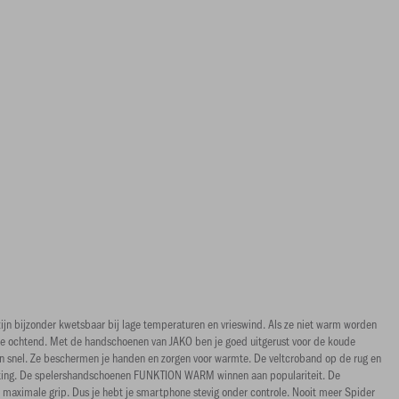
n bijzonder kwetsbaar bij lage temperaturen en vrieswind. Als ze niet warm worden
n de ochtend. Met de handschoenen van JAKO ben je goed uitgerust voor de koude
en snel. Ze beschermen je handen en zorgen voor warmte. De veltcroband op de rug en
beplating. De spelershandschoenen FUNKTION WARM winnen aan populariteit. De
r maximale grip. Dus je hebt je smartphone stevig onder controle. Nooit meer Spider