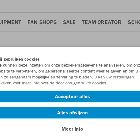
UIPMENT
FAN SHOPS
SALE
TEAM CREATOR
SCH
j gebruiken cookies
 kunnen deze inzetten om onze bezoekersgegevens te analyseren, om onz
ENEN
bsite te verbeteren, om gepersonaliseerde content weer te geven en om u
n zo aangenaam mogelijke surfervaring te bieden. U kan uw instellingen
kijken voor meer info over de door ons gebruikte cookies.
Accepteer alles
Alles afwijzen
Meer info