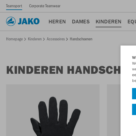
Teamsport
Corporate Teamwear
HEREN
DAMES
KINDEREN
EQ
Homepage
Kinderen
Accessoires
Handschoenen
Wi
We
KINDEREN HANDSCHO
we
ee
be