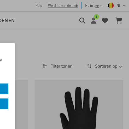
Hulp
Word lid van de club
Nu inloggen
NL
1
OENEN
e
Filter tonen
Sorteren op