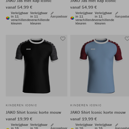
JAKO Jas met kap Iconic
JAKO Jas met kap Iconic
vanaf 54,99 €
vanaf 54,99 €
Verkrijgbaar
Verkrijgbaar
Verkrijgbaar
Verkrijgbaar
in 11
in 11
Aanpasbaar
in 11
in 11
Aanpasba
verschillende
verschillende
verschillende
verschillende
kleuren
kleuren
kleuren
kleuren
KINDEREN ICONIC
KINDEREN ICONIC
JAKO Shirt Iconic korte mouw
JAKO Shirt Iconic korte mouw
vanaf 19,99 €
vanaf 19,99 €
Verkrijgbaar
Verkrijgbaar
Verkrijgbaar
Verkrijgbaar
in 16
in 16
Aanpasbaar
in 16
in 16
Aanpasba