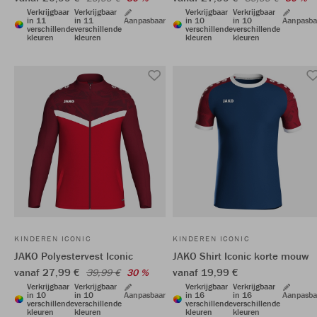
Verkrijgbaar
Verkrijgbaar
Verkrijgbaar
Verkrijgbaar
in 11
in 11
Aanpasbaar
in 10
in 10
Aanpasba
verschillende
verschillende
verschillende
verschillende
kleuren
kleuren
kleuren
kleuren
KINDEREN ICONIC
KINDEREN ICONIC
JAKO Polyestervest Iconic
JAKO Shirt Iconic korte mouw
vanaf 27,99 €
vanaf 19,99 €
39,99 €
30 %
Verkrijgbaar
Verkrijgbaar
Verkrijgbaar
Verkrijgbaar
in 10
in 10
Aanpasbaar
in 16
in 16
Aanpasba
verschillende
verschillende
verschillende
verschillende
kleuren
kleuren
kleuren
kleuren