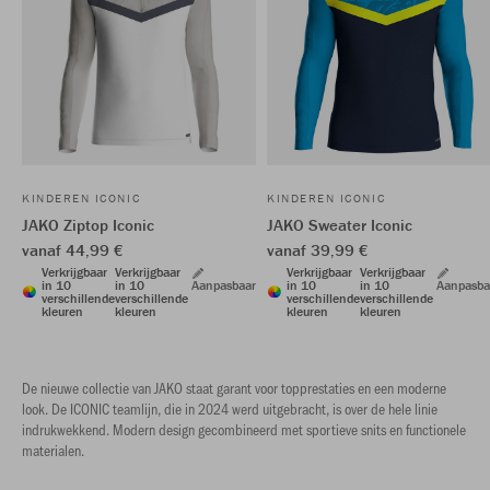
KINDEREN ICONIC
KINDEREN ICONIC
JAKO Ziptop Iconic
JAKO Sweater Iconic
vanaf 44,99 €
vanaf 39,99 €
Verkrijgbaar
Verkrijgbaar
Verkrijgbaar
Verkrijgbaar
in 10
in 10
Aanpasbaar
in 10
in 10
Aanpasba
verschillende
verschillende
verschillende
verschillende
kleuren
kleuren
kleuren
kleuren
De nieuwe collectie van JAKO staat garant voor topprestaties en een moderne
look. De ICONIC teamlijn, die in 2024 werd uitgebracht, is over de hele linie
indrukwekkend. Modern design gecombineerd met sportieve snits en functionele
materialen.