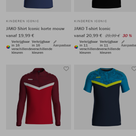
KINDEREN ICONIC
KINDEREN ICONIC
JAKO Shirt Iconic korte mouw
JAKO T-shirt Iconic
vanaf 19,99 €
vanaf 20,99 €
29,99 €
30 %
Verkrijgbaar
Verkrijgbaar
Verkrijgbaar
Verkrijgbaar
in 16
in 16
Aanpasbaar
in 11
in 11
Aanpasba
verschillende
verschillende
verschillende
verschillende
kleuren
kleuren
kleuren
kleuren