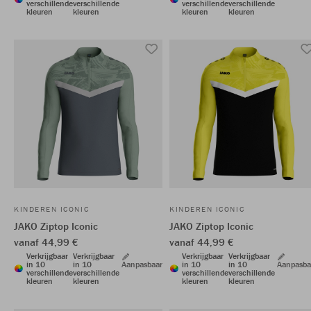
verschillende
verschillende
verschillende
verschillende
kleuren
kleuren
kleuren
kleuren
KINDEREN ICONIC
KINDEREN ICONIC
JAKO Ziptop Iconic
JAKO Ziptop Iconic
vanaf 44,99 €
vanaf 44,99 €
Verkrijgbaar
Verkrijgbaar
Verkrijgbaar
Verkrijgbaar
in 10
in 10
Aanpasbaar
in 10
in 10
Aanpasba
verschillende
verschillende
verschillende
verschillende
kleuren
kleuren
kleuren
kleuren