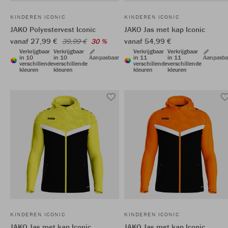
KINDEREN ICONIC
KINDEREN ICONIC
JAKO Polyestervest Iconic
JAKO Jas met kap Iconic
vanaf 27,99 €
vanaf 54,99 €
39,99 €
30 %
Verkrijgbaar
Verkrijgbaar
Verkrijgbaar
Verkrijgbaar
in 10
in 10
Aanpasbaar
in 11
in 11
Aanpasba
verschillende
verschillende
verschillende
verschillende
kleuren
kleuren
kleuren
kleuren
KINDEREN ICONIC
KINDEREN ICONIC
JAKO Jas met kap Iconic
JAKO Jas met kap Iconic