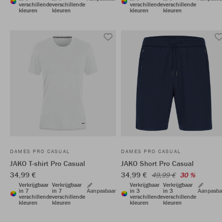
verschillende
verschillende
verschillende
verschillende
kleuren
kleuren
kleuren
kleuren
DAMES PRO CASUAL
DAMES PRO CASUAL
JAKO T-shirt Pro Casual
JAKO Short Pro Casual
34,99 €
34,99 €
49,99 €
30 %
Verkrijgbaar
Verkrijgbaar
Verkrijgbaar
Verkrijgbaar
in 7
in 7
Aanpasbaar
in 3
in 3
Aanpasba
verschillende
verschillende
verschillende
verschillende
kleuren
kleuren
kleuren
kleuren