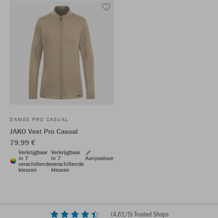
DAMES PRO CASUAL
JAKO Vest Pro Casual
79,99 €
Verkrijgbaar
Verkrijgbaar
in 7
in 7
Aanpasbaar
verschillende
verschillende
kleuren
kleuren
(
4,61
/5) Trusted Shops