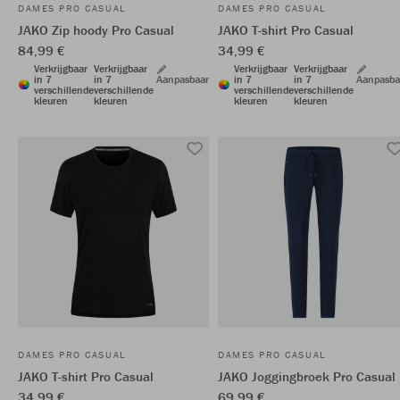
DAMES PRO CASUAL
DAMES PRO CASUAL
JAKO Zip hoody Pro Casual
JAKO T-shirt Pro Casual
84,99 €
34,99 €
Verkrijgbaar
Verkrijgbaar
Verkrijgbaar
Verkrijgbaar
in 7
in 7
Aanpasbaar
in 7
in 7
Aanpasba
verschillende
verschillende
verschillende
verschillende
kleuren
kleuren
kleuren
kleuren
DAMES PRO CASUAL
DAMES PRO CASUAL
JAKO T-shirt Pro Casual
JAKO Joggingbroek Pro Casual
34,99 €
69,99 €