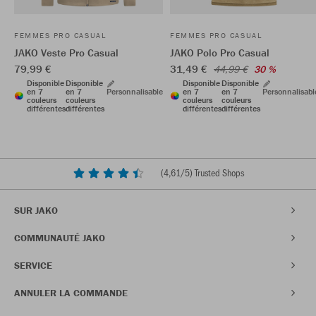
FEMMES PRO CASUAL
FEMMES PRO CASUAL
JAKO Veste Pro Casual
JAKO Polo Pro Casual
79,99 €
31,49 €
44,99 €
30 %
Disponible
Disponible
Disponible
Disponible
en 7
en 7
Personnalisable
en 7
en 7
Personnalisabl
couleurs
couleurs
couleurs
couleurs
différentes
différentes
différentes
différentes
(
4,61
/5) Trusted Shops
SUR JAKO
COMMUNAUTÉ JAKO
SERVICE
ANNULER LA COMMANDE