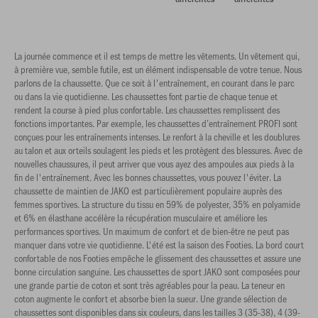
La journée commence et il est temps de mettre les vêtements. Un vêtement qui,
à première vue, semble futile, est un élément indispensable de votre tenue. Nous
parlons de la chaussette. Que ce soit à l'entraînement, en courant dans le parc
ou dans la vie quotidienne. Les chaussettes font partie de chaque tenue et
rendent la course à pied plus confortable. Les chaussettes remplissent des
fonctions importantes. Par exemple, les chaussettes d’entraînement PROFI sont
conçues pour les entraînements intenses. Le renfort à la cheville et les doublures
au talon et aux orteils soulagent les pieds et les protègent des blessures. Avec de
nouvelles chaussures, il peut arriver que vous ayez des ampoules aux pieds à la
fin de l'entraînement. Avec les bonnes chaussettes, vous pouvez l'éviter. La
chaussette de maintien de JAKO est particulièrement populaire auprès des
femmes sportives. La structure du tissu en 59% de polyester, 35% en polyamide
et 6% en élasthane accélère la récupération musculaire et améliore les
performances sportives. Un maximum de confort et de bien-être ne peut pas
manquer dans votre vie quotidienne. L'été est la saison des Footies. La bord court
confortable de nos Footies empêche le glissement des chaussettes et assure une
bonne circulation sanguine. Les chaussettes de sport JAKO sont composées pour
une grande partie de coton et sont très agréables pour la peau. La teneur en
coton augmente le confort et absorbe bien la sueur. Une grande sélection de
chaussettes sont disponibles dans six couleurs, dans les tailles 3 (35-38), 4 (39-