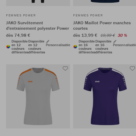
FEMMES POWER
FEMMES POWER
JAKO Survêtement
JAKO Maillot Power manches
d'entrainement polyester Power
courtes
dès 74,98 €
dès 13,99 €
19,99 €
30 %
Disponible
Disponible
Disponible
Disponible
en 12
en 12
Personnalisable
en 16
en 16
Personnalisabl
couleurs
couleurs
couleurs
couleurs
différentes
différentes
différentes
différentes