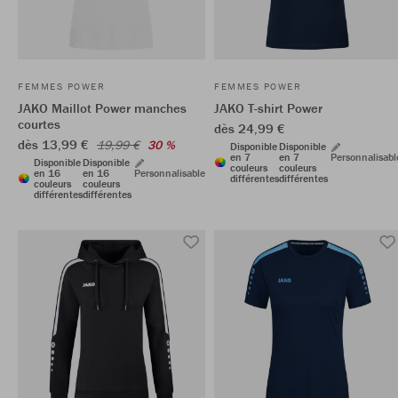
FEMMES POWER
FEMMES POWER
JAKO Maillot Power manches
JAKO T-shirt Power
courtes
dès 24,99 €
dès 13,99 €
19,99 €
30 %
Disponible
Disponible
en 7
en 7
Personnalisabl
Disponible
Disponible
couleurs
couleurs
en 16
en 16
Personnalisable
différentes
différentes
couleurs
couleurs
différentes
différentes