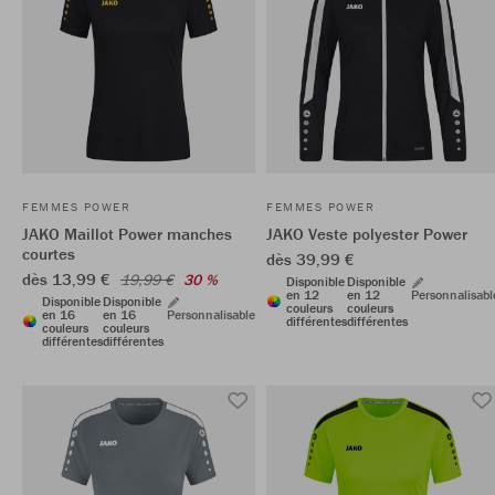
FEMMES POWER
FEMMES POWER
JAKO Maillot Power manches
JAKO Veste polyester Power
courtes
dès 39,99 €
dès 13,99 €
19,99 €
30 %
Disponible
Disponible
en 12
en 12
Personnalisabl
Disponible
Disponible
couleurs
couleurs
en 16
en 16
Personnalisable
différentes
différentes
couleurs
couleurs
différentes
différentes