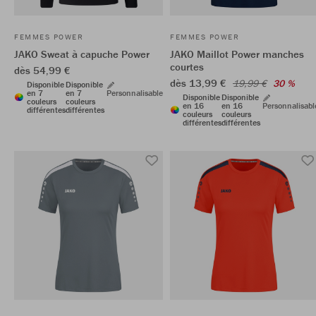
FEMMES POWER
FEMMES POWER
JAKO Sweat à capuche Power
JAKO Maillot Power manches
courtes
dès 54,99 €
dès 13,99 €
19,99 €
30 %
Disponible
Disponible
en 7
en 7
Personnalisable
Disponible
Disponible
couleurs
couleurs
en 16
en 16
Personnalisabl
différentes
différentes
couleurs
couleurs
différentes
différentes