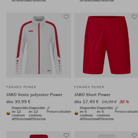
différentes
différentes
différentes
différentes
FEMMES POWER
FEMMES POWER
JAKO Veste polyester Power
JAKO Short Power
dès 39,99 €
dès 17,49 €
24,99 €
30 %
Disponible
Disponible
Disponible
Disponible
en 12
en 12
Personnalisable
en 6
en 6
Personnalisabl
couleurs
couleurs
couleurs
couleurs
différentes
différentes
différentes
différentes