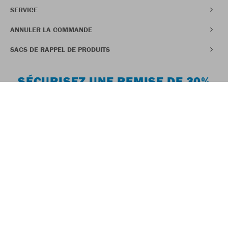
SERVICE
ANNULER LA COMMANDE
SACS DE RAPPEL DE PRODUITS
SÉCURISEZ UNE REMISE DE 30%
SUR VOTRE PREMIÈRE
COMMANDE
Sauf les articles pour supporters, les articles Organic & Doubletex et
les articles déjà en promotion
DEVENEZ MEMBRE DU CLUB
Protection des données
Système d'Alerte Professionnelle
Droit de rétractation
Conditions générales
Mentions légales