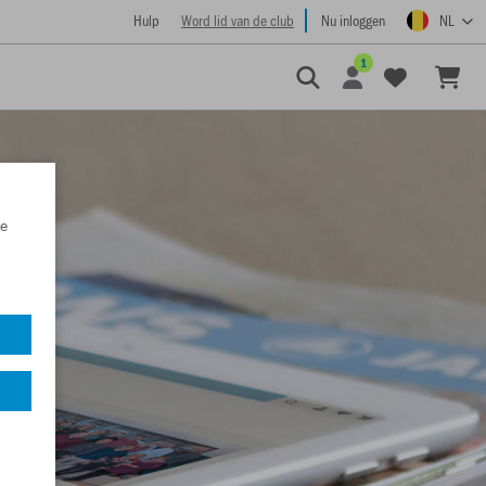
Hulp
Word lid van de club
Nu inloggen
NL
1
e