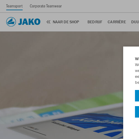
Teamsport
Corporate Teamwear
NAAR DE SHOP
BEDRIJF
CARRIÈRE
DUU
Wi
We
we
ee
be