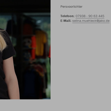
Persvoorlichter
Telefoon
:
07938 - 90 63 445
E-Mail:
selina.muehleck@jako.de