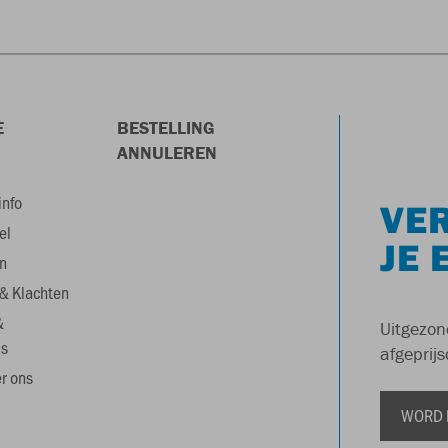
E
BESTELLING
ANNULEREN
info
VER
el
JE 
n
& Klachten
&
Uitgezon
s
afgeprijs
r ons
WORD 