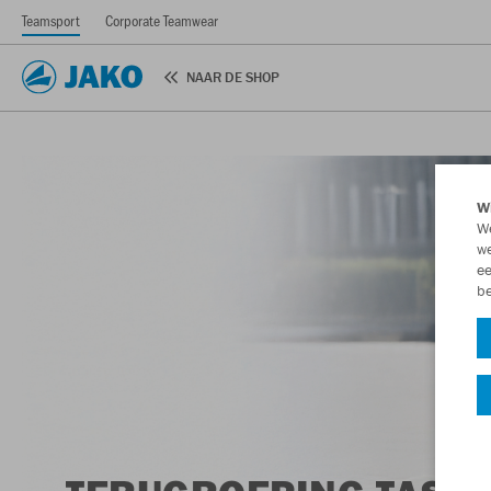
Teamsport
Corporate Teamwear
NAAR DE SHOP
Wi
We
we
ee
be