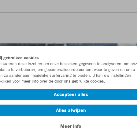
j gebruiken cookies
 kunnen deze inzetten om onze bezoekersgegevens te analyseren, om onz
bsite te verbeteren, om gepersonaliseerde content weer te geven en om u
n zo aangenaam mogelijke surfervaring te bieden. U kan uw instellingen
kijken voor meer info over de door ons gebruikte cookies.
Accepteer alles
Alles afwijzen
Meer info