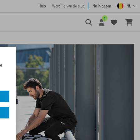
Hulp
Word lid van de club
Nu inloggen
NL
1
e