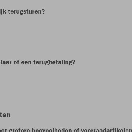
ijk terugsturen?
laar of een terugbetaling?
nten
oor grotere hoeveelheden of voorraadartikele