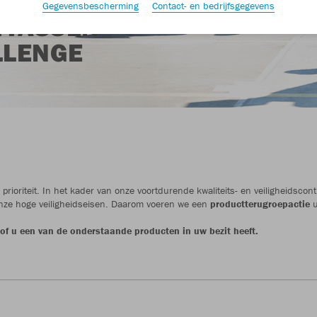
N,
Gegevensbescherming
Contact- en bedrijfsgegevens
TTASSEN
LLENGE
prioriteit. In het kader van onze voortdurende kwaliteits- en veiligheidsc
onze hoge veiligheidseisen. Daarom voeren we een
productterugroepactie
u
 of u een van de onderstaande producten in uw bezit heeft.