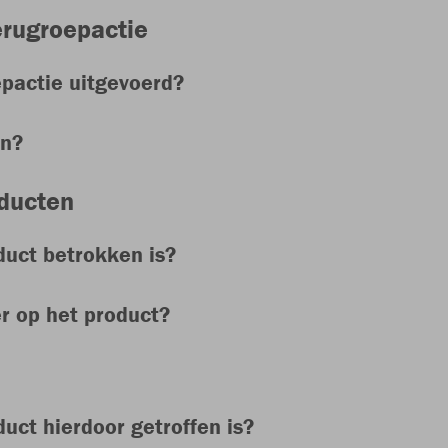
erugroepactie
pactie uitgevoerd?
en?
oducten
duct betrokken is?
r op het product?
uct hierdoor getroffen is?