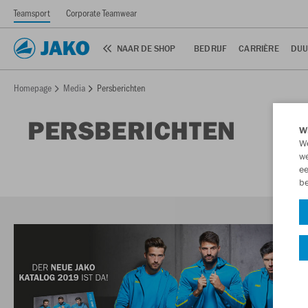
Teamsport
Corporate Teamwear
NAAR DE SHOP
BEDRIJF
CARRIÈRE
DUU
Homepage
Media
Persberichten
PERSBERICHTEN
Wi
We
we
ee
be