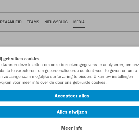
RZAAMHEID
TEAMS
NIEUWSBLOG
MEDIA
j gebruiken cookies
 kunnen deze inzetten om onze bezoekersgegevens te analyseren, om onz
bsite te verbeteren, om gepersonaliseerde content weer te geven en om u
n zo aangenaam mogelijke surfervaring te bieden. U kan uw instellingen
kijken voor meer info over de door ons gebruikte cookies.
Accepteer alles
Alles afwijzen
Meer info