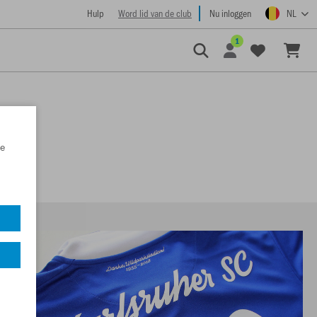
Hulp
Word lid van de club
Nu inloggen
NL
1
e