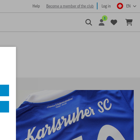
Help
Become a member of the club
Log in
EN
1