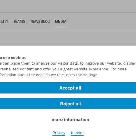
ILITY
TEAMS
NEWSBLOG
MEDIA
N
e use cookies
 can place them to analyze our visitor data, to improve our website, display
rsonalized content and offer you a great website experience. For more
formation about the cookies we use, open the settings.
Accept all
Reject all
more information
Privacy
Imprint