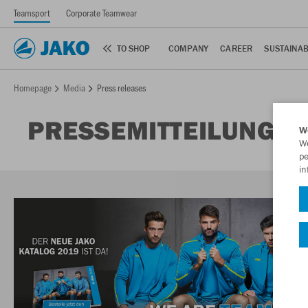
Teamsport
Corporate Teamwear
TO SHOP
COMPANY
CAREER
SUSTAINAB
Homepage
Media
Press releases
PRESSEMITTEILUNGE
W
We
pe
in