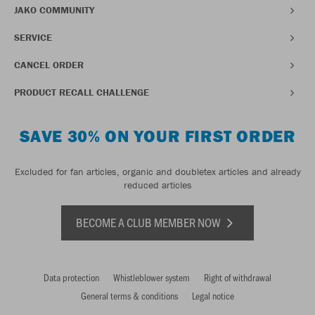
JAKO COMMUNITY
SERVICE
CANCEL ORDER
PRODUCT RECALL CHALLENGE
SAVE 30% ON YOUR FIRST ORDER
Excluded for fan articles, organic and doubletex articles and already
reduced articles
BECOME A CLUB MEMBER NOW
Data protection
Whistleblower system
Right of withdrawal
General terms & conditions
Legal notice