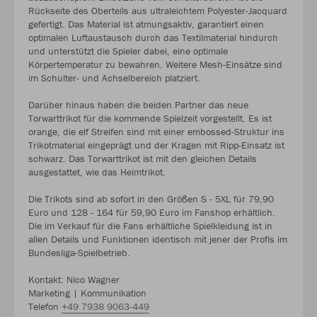
Rückseite des Oberteils aus ultraleichtem Polyester-Jacquard
gefertigt. Das Material ist atmungsaktiv, garantiert einen
optimalen Luftaustausch durch das Textilmaterial hindurch
und unterstützt die Spieler dabei, eine optimale
Körpertemperatur zu bewahren. Weitere Mesh-Einsätze sind
im Schulter- und Achselbereich platziert.
Darüber hinaus haben die beiden Partner das neue
Torwarttrikot für die kommende Spielzeit vorgestellt. Es ist
orange, die elf Streifen sind mit einer embossed-Struktur ins
Trikotmaterial eingeprägt und der Kragen mit Ripp-Einsatz ist
schwarz. Das Torwarttrikot ist mit den gleichen Details
ausgestattet, wie das Heimtrikot.
Die Trikots sind ab sofort in den Größen S - 5XL für 79,90
Euro und 128 - 164 für 59,90 Euro im Fanshop erhältlich.
Die im Verkauf für die Fans erhältliche Spielkleidung ist in
allen Details und Funktionen identisch mit jener der Profis im
Bundesliga-Spielbetrieb.
Kontakt: Nico Wagner
Marketing | Kommunikation
Telefon
+49 7938 9063-449