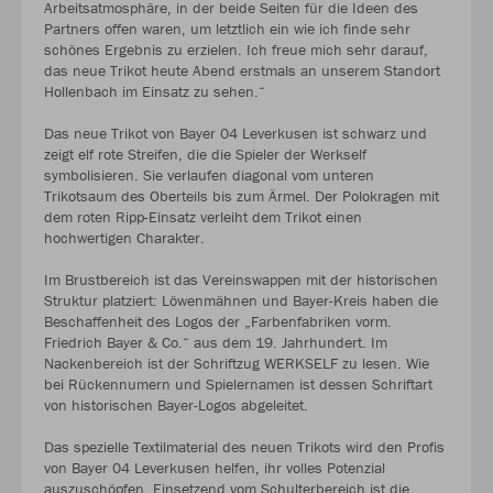
Arbeitsatmosphäre, in der beide Seiten für die Ideen des
Partners offen waren, um letztlich ein wie ich finde sehr
schönes Ergebnis zu erzielen. Ich freue mich sehr darauf,
das neue Trikot heute Abend erstmals an unserem Standort
Hollenbach im Einsatz zu sehen.“
Das neue Trikot von Bayer 04 Leverkusen ist schwarz und
zeigt elf rote Streifen, die die Spieler der Werkself
symbolisieren. Sie verlaufen diagonal vom unteren
Trikotsaum des Oberteils bis zum Ärmel. Der Polokragen mit
dem roten Ripp-Einsatz verleiht dem Trikot einen
hochwertigen Charakter.
Im Brustbereich ist das Vereinswappen mit der historischen
Struktur platziert: Löwenmähnen und Bayer-Kreis haben die
Beschaffenheit des Logos der „Farbenfabriken vorm.
Friedrich Bayer & Co.“ aus dem 19. Jahrhundert. Im
Nackenbereich ist der Schriftzug WERKSELF zu lesen. Wie
bei Rückennumern und Spielernamen ist dessen Schriftart
von historischen Bayer-Logos abgeleitet.
Das spezielle Textilmaterial des neuen Trikots wird den Profis
von Bayer 04 Leverkusen helfen, ihr volles Potenzial
auszuschöpfen. Einsetzend vom Schulterbereich ist die