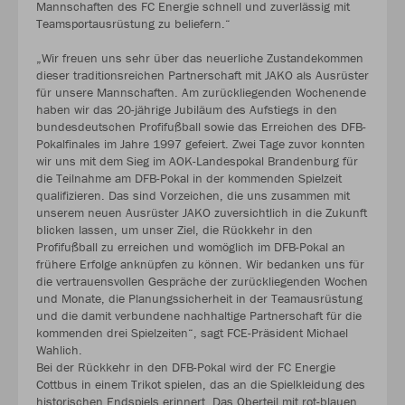
Mannschaften des FC Energie schnell und zuverlässig mit
Teamsportausrüstung zu beliefern.“
„Wir freuen uns sehr über das neuerliche Zustandekommen
dieser traditionsreichen Partnerschaft mit JAKO als Ausrüster
für unsere Mannschaften. Am zurückliegenden Wochenende
haben wir das 20-jährige Jubiläum des Aufstiegs in den
bundesdeutschen Profifußball sowie das Erreichen des DFB-
Pokalfinales im Jahre 1997 gefeiert. Zwei Tage zuvor konnten
wir uns mit dem Sieg im AOK-Landespokal Brandenburg für
die Teilnahme am DFB-Pokal in der kommenden Spielzeit
qualifizieren. Das sind Vorzeichen, die uns zusammen mit
unserem neuen Ausrüster JAKO zuversichtlich in die Zukunft
blicken lassen, um unser Ziel, die Rückkehr in den
Profifußball zu erreichen und womöglich im DFB-Pokal an
frühere Erfolge anknüpfen zu können. Wir bedanken uns für
die vertrauensvollen Gespräche der zurückliegenden Wochen
und Monate, die Planungssicherheit in der Teamausrüstung
und die damit verbundene nachhaltige Partnerschaft für die
kommenden drei Spielzeiten“, sagt FCE-Präsident Michael
Wahlich.
Bei der Rückkehr in den DFB-Pokal wird der FC Energie
Cottbus in einem Trikot spielen, das an die Spielkleidung des
historischen Endspiels erinnert. Das Oberteil mit rot-blauen