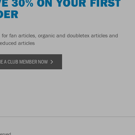
E 30% ON YOUR FIRST
DER
 for fan articles, organic and doubletex articles and
reduced articles
E A CLUB MEMBER NOW
served