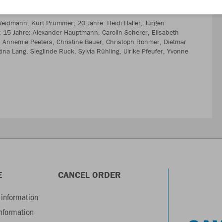
z Weidmann, Kurt Prümmer; 20 Jahre: Heidi Haller, Jürgen
 15 Jahre: Alexander Hauptmann, Carolin Scherer, Elisabeth
 Annemie Peeters, Christine Bauer, Christoph Rohmer, Dietmar
na Lang, Sieglinde Ruck, Sylvia Rühling, Ulrike Pfeufer, Yvonne
E
CANCEL ORDER
information
information