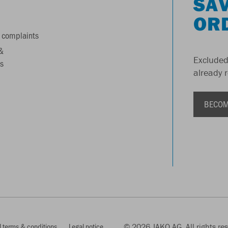
SAV
OR
 complaints
&
Excluded
s
already 
BECOM
 terms & conditions
Legal notice
© 2026 JAKO AG, All rights re