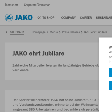
Teamsport
Corporate Teamwear
TO SHOP
COMPANY
CAREER
SUSTAINAB
Homepage
Media
Press releases
JAKO ehrt Jubilare
STEP BACK
W
JAKO ehrt Jubilare
We
pe
in
Zahlreiche Mitarbeiter feierten ihr langjähriges Betriebsjubiläum.
Verdienste.
Der Sportartikelhersteller JAKO hat seine Jubilare für 10, 15, 20 
und Vorstandsvorsitzender, erinnerte bei der Weihnachtsfeier a
insgesamt 385 Arbeitsjahren und bedankte sich persönlich für di