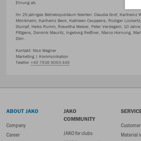
Ehrung ab.
Ihr 25-jähriges Betriebsjubiläum feierten: Claudia Grof, Karlhein
Mönikheim, Karlheinz Beck, Kathleen Ceuppens, Rüdiger Lückertz;
Stumpf, Heiko Rumm, Roswitha Weiser, Peter Verdegem; 10 Jahre:
Pittgens, Dominik Mauritz, Ingeborg Reißner, Marco Hornung, Marti
Dörr.
Kontakt: Nico Wagner
Marketing | Kommunikation
Telefon
+49 7938 9063-449
ABOUT JAKO
JAKO
SERVIC
COMMUNITY
Company
Customer 
JAKO for clubs
Career
Material 