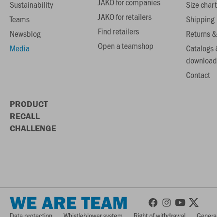
JAKO for companies
Sustainability
Size chart
JAKO for retailers
Teams
Shipping
Find retailers
Newsblog
Returns &
Open a teamshop
Media
Catalogs 
download
Contact
PRODUCT
RECALL
CHALLENGE
WE ARE TEAM
Data protection
Whistleblower system
Right of withdrawal
General