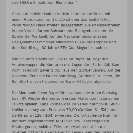
von 1988 mit modernen Elementen.“
Getreu dem historischen Vorbild ist der neue Dress mit
einem Rundkragen und diagonal über das weiße Trikot
verlaufenden Nadelstreifen ausgestattet. Die elf Nadelstreifen
in den Vereinsfarben Schwarz und Rot symbolisieren die
Spieler der Werkself. Auf der Nackeninnenseite ist ein
Designelement mit einer stilisierten UEFA-Cup-Trophäe und
dem Schriftzug „30 Jahre UEFA-Cup-Sieger“ zu sehen.
Wie bei allen Trikots von JAKO und Bayer 04, trägt das
Vereinswappen die Konturen des Logos der „Farbenfabriken
vorm. Friedrich Bayer & Co.“ aus den 1800er Jahren. Auf der
Nackenaußenseite ist der Schriftzug „Werkself“ zu lesen, die
Schriftart ist von historischen Bayer 04-Logos abgeleitet.
Die Mannschaft von Bayer 04 Leverkusen wird am Samstag
beim SV Werder Bremen zum ersten Mal in den historischen
Trikots spielen. Fans können das im Verkauf auf 1988 Stück
limitierte Jersey zum Preis von 79,99 (Größen: S - 5XL) und
59,99 Euro (128 - 164) erwerben. Die fortlaufende Nummer
auf dem abgewandelten JAKO Security Label zeigt dem
Käufer genau, welches Trikot er erworben hat. In der
Spielzeit 2018/19 spielt Bayer 04 Leverkusen den historisch