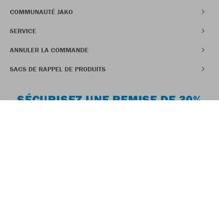
COMMUNAUTÉ JAKO
SERVICE
ANNULER LA COMMANDE
SACS DE RAPPEL DE PRODUITS
SÉCURISEZ UNE REMISE DE 30%
SUR VOTRE PREMIÈRE
COMMANDE
Sauf les articles pour supporters, les articles Organic & Doubletex et
les articles déjà en promotion
DEVENEZ MEMBRE DU CLUB