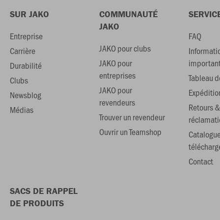
SUR JAKO
COMMUNAUTÉ
SERVIC
JAKO
Entreprise
FAQ
JAKO pour clubs
Carrière
Informati
JAKO pour
importan
Durabilité
entreprises
Tableau de
Clubs
JAKO pour
Expéditio
Newsblog
revendeurs
Retours &
Médias
Trouver un revendeur
réclamati
Ouvrir un Teamshop
Catalogu
téléchar
Contact
SACS DE RAPPEL
DE PRODUITS