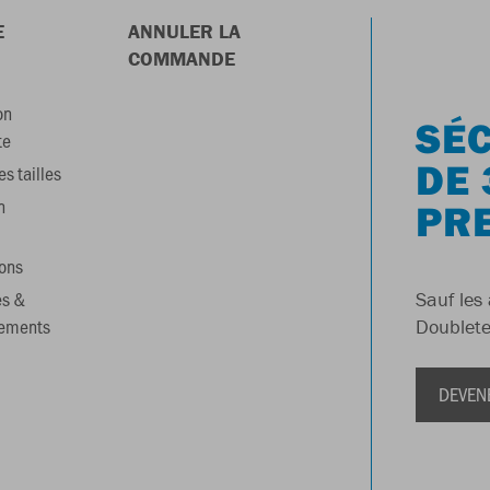
E
ANNULER LA
COMMANDE
on
SÉC
te
DE 
s tailles
n
PR
ons
es &
Sauf les 
gements
Doublete
DEVEN