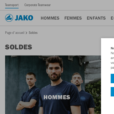
Teamsport
Corporate Teamwear
HOMMES
FEMMES
ENFANTS
E
Page d'accueil
Soldes
SOLDES
No
No
am
vo
pa
HOMMES