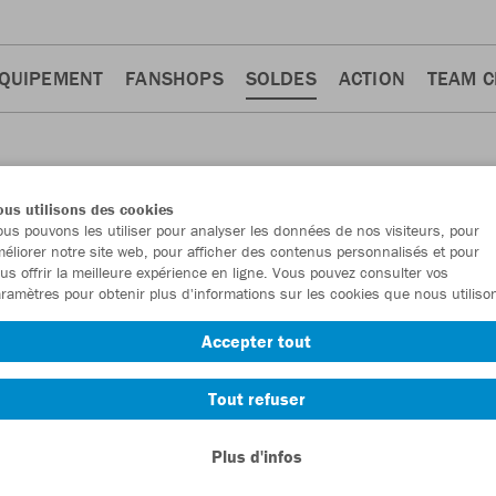
QUIPEMENT
FANSHOPS
SOLDES
ACTION
TEAM 
us utilisons des cookies
us pouvons les utiliser pour analyser les données de nos visiteurs, pour
éliorer notre site web, pour afficher des contenus personnalisés et pour
us offrir la meilleure expérience en ligne. Vous pouvez consulter vos
ramètres pour obtenir plus d'informations sur les cookies que nous utiliso
Accepter tout
Tout refuser
FEMMES
Plus d'infos