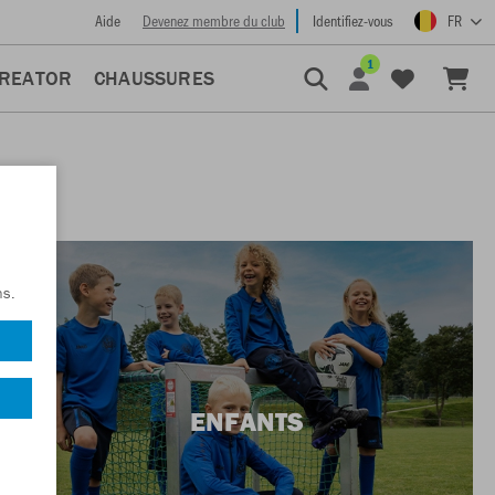
Aide
Devenez membre du club
Identifiez-vous
FR
1
CREATOR
CHAUSSURES
ns.
ENFANTS