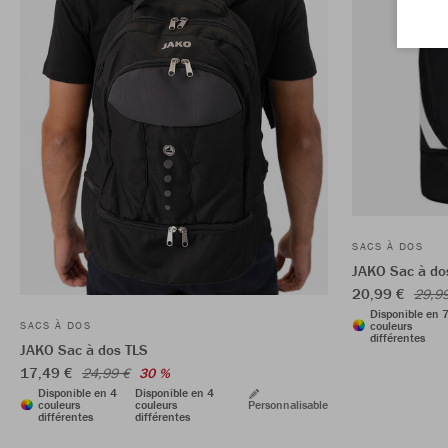
SACS À DOS
JAKO Sac à dos
20,99 €
29,9
Disponible en 
couleurs
SACS À DOS
différentes
JAKO Sac à dos TLS
17,49 €
24,99 €
30 %
Disponible en 4
Disponible en 4
couleurs
couleurs
Personnalisable
différentes
différentes