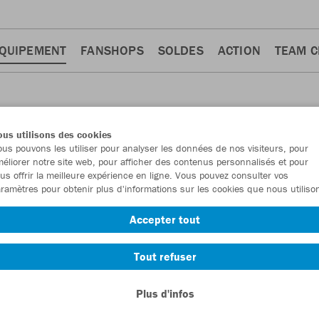
QUIPEMENT
FANSHOPS
SOLDES
ACTION
TEAM 
us utilisons des cookies
us pouvons les utiliser pour analyser les données de nos visiteurs, pour
éliorer notre site web, pour afficher des contenus personnalisés et pour
us offrir la meilleure expérience en ligne. Vous pouvez consulter vos
ramètres pour obtenir plus d'informations sur les cookies que nous utiliso
Accepter tout
Tout refuser
Plus d'infos