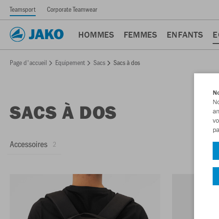
Teamsport
Corporate Teamwear
HOMMES
FEMMES
ENFANTS
E
Page d'accueil
Equipement
Sacs
Sacs à dos
No
No
SACS À DOS
am
vo
pa
Accessoires
2