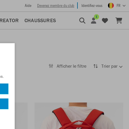
Aide
Devenez membre du club
Identifiez-vous
FR
1
CREATOR
CHAUSSURES
Afficher le filtre
Trier par
ns.