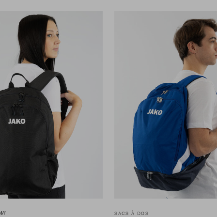
W!
SACS À DOS