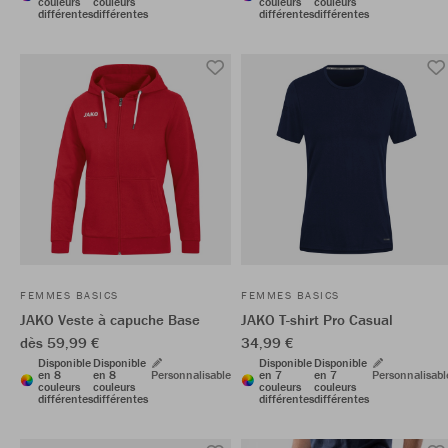
couleurs
couleurs
couleurs
couleurs
différentes
différentes
différentes
différentes
FEMMES BASICS
FEMMES BASICS
JAKO Veste à capuche Base
JAKO T-shirt Pro Casual
dès 59,99 €
34,99 €
Disponible
Disponible
Disponible
Disponible
en 8
en 8
Personnalisable
en 7
en 7
Personnalisabl
couleurs
couleurs
couleurs
couleurs
différentes
différentes
différentes
différentes