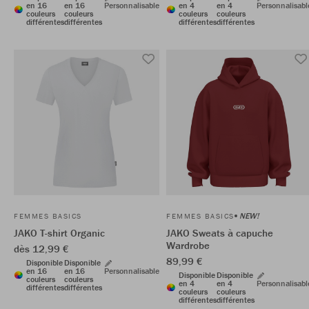
en 16
en 16
Personnalisable
en 4
en 4
Personnalisabl
couleurs
couleurs
couleurs
couleurs
différentes
différentes
différentes
différentes
NEW!
FEMMES BASICS
FEMMES BASICS
JAKO T-shirt Organic
JAKO Sweats à capuche
Wardrobe
dès 12,99 €
89,99 €
Disponible
Disponible
en 16
en 16
Personnalisable
Disponible
Disponible
couleurs
couleurs
en 4
en 4
Personnalisabl
différentes
différentes
couleurs
couleurs
différentes
différentes