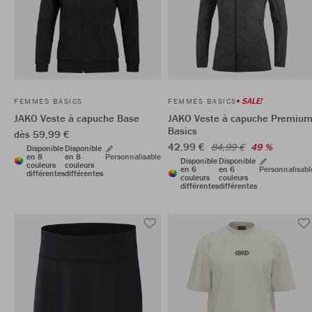
SALE!
FEMMES BASICS
FEMMES BASICS
JAKO Veste à capuche Base
JAKO Veste à capuche Premiu
Basics
dès 59,99 €
42,99 €
84,99 €
49 %
Disponible
Disponible
en 8
en 8
Personnalisable
Disponible
Disponible
couleurs
couleurs
en 6
en 6
Personnalisabl
différentes
différentes
couleurs
couleurs
différentes
différentes