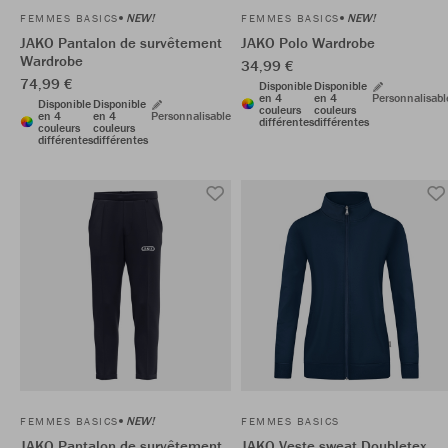
NEW!
NEW!
FEMMES BASICS
FEMMES BASICS
JAKO Pantalon de survêtement
JAKO Polo Wardrobe
Wardrobe
34,99 €
74,99 €
Disponible
Disponible
en 4
en 4
Personnalisabl
Disponible
Disponible
couleurs
couleurs
en 4
en 4
Personnalisable
différentes
différentes
couleurs
couleurs
différentes
différentes
NEW!
FEMMES BASICS
FEMMES BASICS
JAKO Pantalon de survêtement
JAKO Veste sweat Doubletex