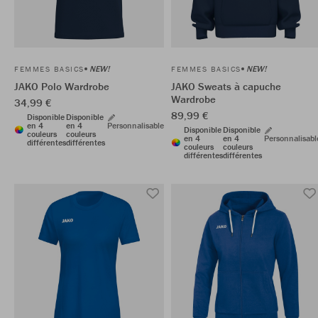
NEW!
NEW!
FEMMES BASICS
FEMMES BASICS
JAKO Polo Wardrobe
JAKO Sweats à capuche
Wardrobe
34,99 €
89,99 €
Disponible
Disponible
en 4
en 4
Personnalisable
Disponible
Disponible
couleurs
couleurs
en 4
en 4
Personnalisabl
différentes
différentes
couleurs
couleurs
différentes
différentes