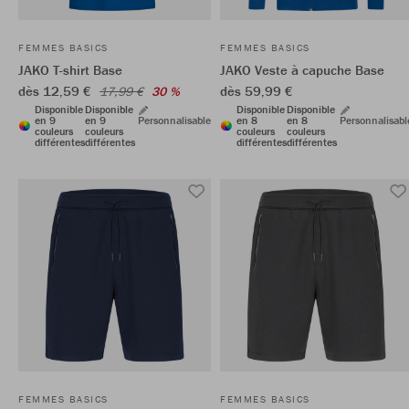
FEMMES BASICS
FEMMES BASICS
JAKO T-shirt Base
JAKO Veste à capuche Base
dès 12,59 €
dès 59,99 €
17,99 €
30 %
Disponible
Disponible
Disponible
Disponible
en 9
en 9
Personnalisable
en 8
en 8
Personnalisabl
couleurs
couleurs
couleurs
couleurs
différentes
différentes
différentes
différentes
FEMMES BASICS
FEMMES BASICS