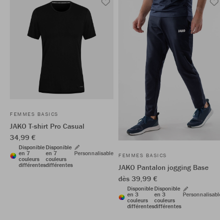
FEMMES BASICS
JAKO T-shirt Pro Casual
34,99 €
Disponible
Disponible
en 7
en 7
Personnalisable
FEMMES BASICS
couleurs
couleurs
différentes
différentes
JAKO Pantalon jogging Base
dès 39,99 €
Disponible
Disponible
en 3
en 3
Personnalisabl
couleurs
couleurs
différentes
différentes