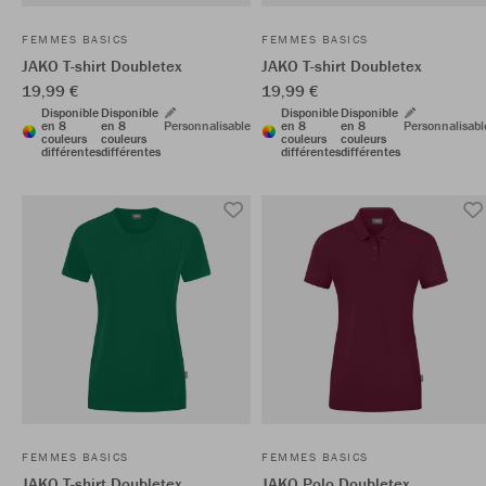
FEMMES BASICS
FEMMES BASICS
JAKO T-shirt Doubletex
JAKO T-shirt Doubletex
19,99 €
19,99 €
Disponible
Disponible
Disponible
Disponible
en 8
en 8
Personnalisable
en 8
en 8
Personnalisabl
couleurs
couleurs
couleurs
couleurs
différentes
différentes
différentes
différentes
FEMMES BASICS
FEMMES BASICS
JAKO T-shirt Doubletex
JAKO Polo Doubletex