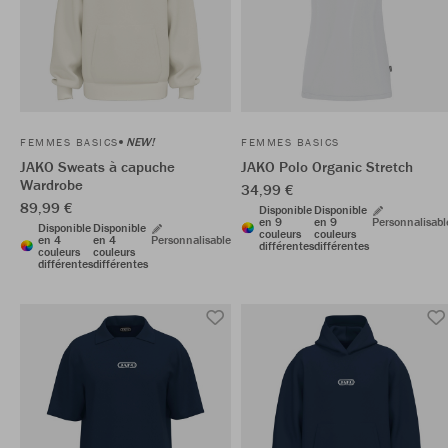
NEW!
FEMMES BASICS
FEMMES BASICS
JAKO Sweats à capuche
JAKO Polo Organic Stretch
Wardrobe
34,99 €
89,99 €
Disponible
Disponible
en 9
en 9
Personnalisabl
Disponible
Disponible
couleurs
couleurs
en 4
en 4
Personnalisable
différentes
différentes
couleurs
couleurs
différentes
différentes