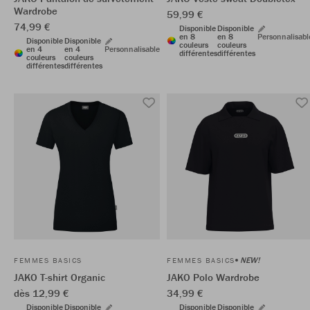
Wardrobe
59,99 €
74,99 €
Disponible
Disponible
en 8
en 8
Personnalisabl
Disponible
Disponible
couleurs
couleurs
en 4
en 4
Personnalisable
différentes
différentes
couleurs
couleurs
différentes
différentes
NEW!
FEMMES BASICS
FEMMES BASICS
JAKO T-shirt Organic
JAKO Polo Wardrobe
dès 12,99 €
34,99 €
Disponible
Disponible
Disponible
Disponible