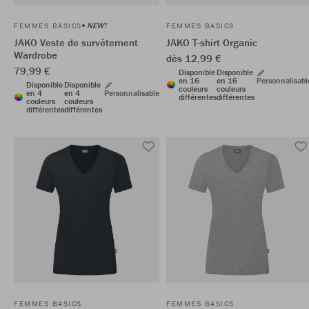
NEW!
FEMMES BASICS
FEMMES BASICS
JAKO Veste de survêtement
JAKO T-shirt Organic
Wardrobe
dès 12,99 €
79,99 €
Disponible
Disponible
en 16
en 16
Personnalisabl
Disponible
Disponible
couleurs
couleurs
en 4
en 4
Personnalisable
différentes
différentes
couleurs
couleurs
différentes
différentes
FEMMES BASICS
FEMMES BASICS