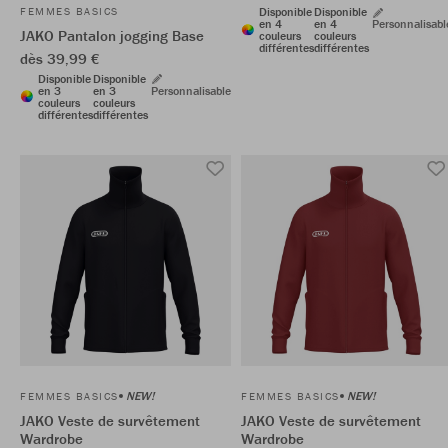
FEMMES BASICS
Disponible
Disponible
en 4
en 4
Personnalisabl
JAKO Pantalon jogging Base
couleurs
couleurs
différentes
différentes
dès 39,99 €
Disponible
Disponible
en 3
en 3
Personnalisable
couleurs
couleurs
différentes
différentes
NEW!
NEW!
FEMMES BASICS
FEMMES BASICS
JAKO Veste de survêtement
JAKO Veste de survêtement
Wardrobe
Wardrobe