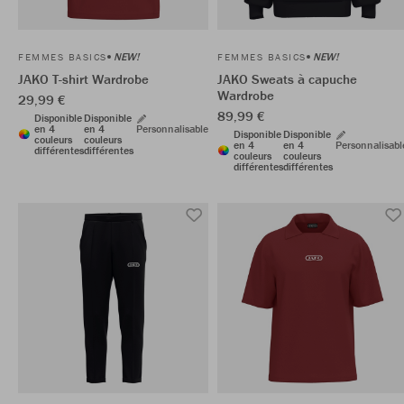
NEW!
NEW!
FEMMES BASICS
FEMMES BASICS
JAKO T-shirt Wardrobe
JAKO Sweats à capuche
Wardrobe
29,99 €
89,99 €
Disponible
Disponible
en 4
en 4
Personnalisable
Disponible
Disponible
couleurs
couleurs
en 4
en 4
Personnalisabl
différentes
différentes
couleurs
couleurs
différentes
différentes