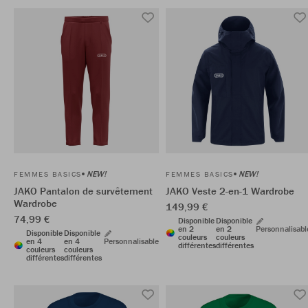
NEW!
NEW!
FEMMES BASICS
FEMMES BASICS
JAKO Pantalon de survêtement
JAKO Veste 2-en-1 Wardrobe
Wardrobe
149,99 €
74,99 €
Disponible
Disponible
en 2
en 2
Personnalisabl
Disponible
Disponible
couleurs
couleurs
en 4
en 4
Personnalisable
différentes
différentes
couleurs
couleurs
différentes
différentes