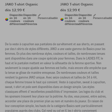
JAKO T-shirt Organic
JAKO T-shirt Organic
dès 12,99 €
dès 12,99 €
Disponible
Disponible
Disponible
Disponible
en 16
en 16
Personnalisable
en 16
en 16
Personnalisabl
couleurs
couleurs
couleurs
couleurs
différentes
différentes
différentes
différentes
De la veste à capuchon aux pantalons de survêtement et aux shorts, en passant
par des t-shirts de styles différents. JAKO a une vaste gamme de Basics pour les
femmes. En plus des nombreux styles, couleurs et tailles, de nombreuses tenues
sont disponibles dans une coupe spéciale pour femmes. Dans le LADIES FIT, le
haut et le pantalon mettent en valeur la silhouette de la femme sportive. Non
seulement la coupe ajustée aux femmes est belle, mais encore elle empêche que
la tenue se glisse de manière ennuyeuse. De nombreuses couleurs et tailles
rendent la gamme JAKO unique. Avec seize couleurs et tailles de 34 à 44,
chaque femme trouve le haut qui convient. Veste à capuchon, sweat à capuchon,
sweat, t-shirt et polo sont disponibles dans un design simple. Les styles
classiques offrent d'excellentes possibilités d'impression. Les logos du club et
les sponsors trouvent leur place sur la poitrine. Au dos, vous pouvez, entre autres,
accorder une place de premier plan au nom et numéro du joueur. En raison de
leur conception simple, les hauts de la catégorie Basics sont particulièrement
populaires auprès des clubs. Col rond ou col en V, les t-shirts conviennent