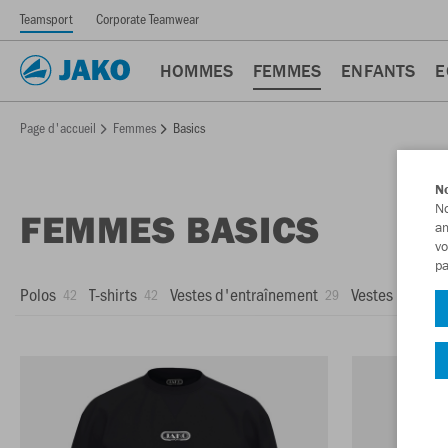
Teamsport
Corporate Teamwear
HOMMES
FEMMES
ENFANTS
E
Page d'accueil
Femmes
Basics
No
No
FEMMES BASICS
am
vo
pa
Polos
T-shirts
Vestes d'entraînement
Vestes
Sho
42
42
29
25