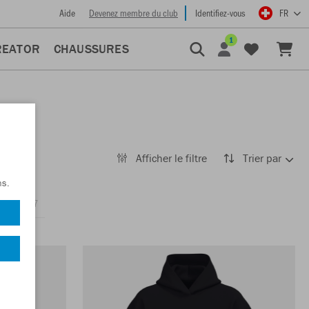
Aide
Devenez membre du club
Identifiez-vous
FR
1
REATOR
CHAUSSURES
Afficher le filtre
Trier par
ns.
iptops
7