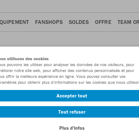
QUIPEMENT
FANSHOPS
SOLDES
OFFRE
TEAM C
us utilisons des cookies
us pouvons les utiliser pour analyser les données de nos visiteurs, pour
éliorer notre site web, pour afficher des contenus personnalisés et pour
us offrir la meilleure expérience en ligne. Vous pouvez consulter vos
ramètres pour obtenir plus d'informations sur les cookies que nous utiliso
rts
Pantalons
Sweats
Pantalons d'entraînement
Z
16
15
10
9
Accepter tout
Tout refuser
Plus d'infos