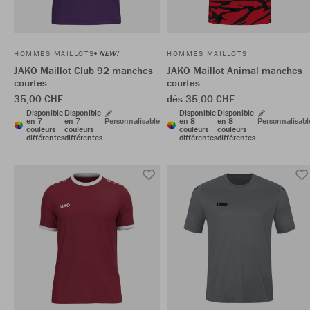
NEW!
HOMMES MAILLOTS
HOMMES MAILLOTS
JAKO Maillot Club 92 manches
JAKO Maillot Animal manches
courtes
courtes
35,00 CHF
dès 35,00 CHF
Disponible
Disponible
Disponible
Disponible
en 7
en 7
Personnalisable
en 8
en 8
Personnalisabl
couleurs
couleurs
couleurs
couleurs
différentes
différentes
différentes
différentes