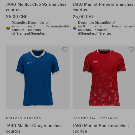
JAKO Maillot Club 92 manches
JAKO Maillot Primera manches
courtes
courtes
35,00 CHF
25,00 CHF
Disponible
Disponible
Disponible
Disponible
en 7
en 7
Personnalisable
en 9
en 9
Personnalisabl
couleurs
couleurs
couleurs
couleurs
différentes
différentes
différentes
différentes
NEW!
HOMMES MAILLOTS
HOMMES MAILLOTS
JAKO Maillot Glory manches
JAKO Maillot Sonic manches
courtes
courtes