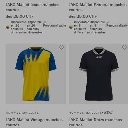
JAKO Maillot Iconic manches
JAKO Maillot Primera manches
courtes
courtes
dès 25,00 CHF
dès 25,00 CHF
Disponible
Disponible
Disponible
Disponible
en 16
en 16
Personnalisable
en 9
en 9
Personnalisabl
couleurs
couleurs
couleurs
couleurs
différentes
différentes
différentes
différentes
NEW!
HOMMES MAILLOTS
HOMMES MAILLOTS
JAKO Maillot Vintage manches
JAKO Maillot Retro manches
courtes
courtes