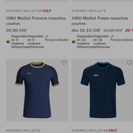
SALE!
HOMMES MAILLOTS
HOMMES MAILLOTS
JAKO Maillot Primera manches
JAKO Maillot Power manches
courtes
courtes
30,00 CHF
dès 16,10 CHF
23,00 CHF
29 
Disponible
Disponible
Disponible
Disponible
en 9
en 9
Personnalisable
en 16
en 16
Personnalisabl
couleurs
couleurs
couleurs
couleurs
différentes
différentes
différentes
différentes
SALE!
HOMMES MAILLOTS
HOMMES MAILLOTS