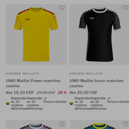
HOMMES MAILLOTS
HOMMES MAILLOTS
JAKO Maillot Power manches
JAKO Maillot Iconic manches
courtes
courtes
dès 16,10 CHF
dès 25,00 CHF
23,00 CHF
29 %
Disponible
Disponible
Disponible
Disponible
en 16
en 16
Personnalisable
en 16
en 16
Personnalisabl
couleurs
couleurs
couleurs
couleurs
différentes
différentes
différentes
différentes