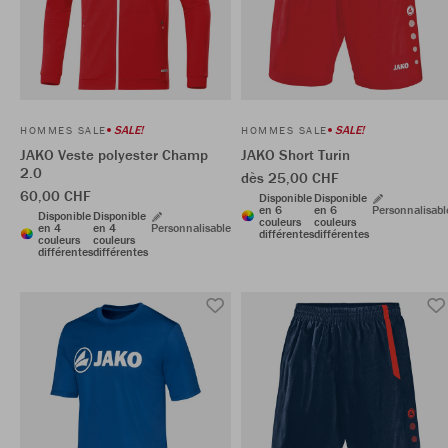
SALE!
SALE!
HOMMES SALE
HOMMES SALE
JAKO Veste polyester Champ
JAKO Short Turin
2.0
dès 25,00 CHF
60,00 CHF
Disponible
Disponible
en 6
en 6
Personnalisabl
Disponible
Disponible
couleurs
couleurs
en 4
en 4
Personnalisable
différentes
différentes
couleurs
couleurs
différentes
différentes