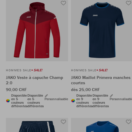
SALE!
SALE!
HOMMES SALE
HOMMES SALE
JAKO Veste à capuche Champ
JAKO Maillot Primera manches
2.0
courtes
90,00 CHF
dès 25,00 CHF
Disponible
Disponible
Disponible
Disponible
en 5
en 5
Personnalisable
en 9
en 9
Personnalisabl
couleurs
couleurs
couleurs
couleurs
différentes
différentes
différentes
différentes