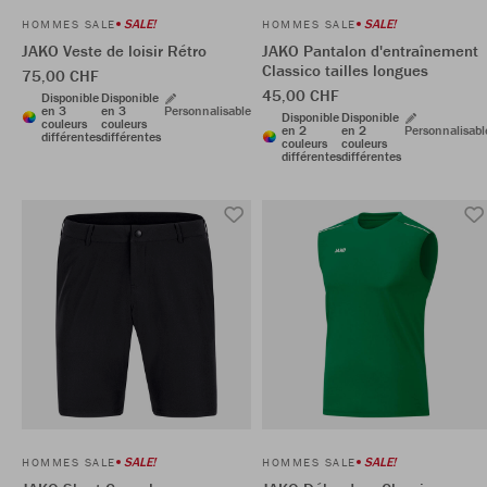
SALE!
SALE!
HOMMES SALE
HOMMES SALE
JAKO Veste de loisir Rétro
JAKO Pantalon d'entraînement
Classico tailles longues
75,00 CHF
45,00 CHF
Disponible
Disponible
en 3
en 3
Personnalisable
Disponible
Disponible
couleurs
couleurs
en 2
en 2
Personnalisabl
différentes
différentes
couleurs
couleurs
différentes
différentes
SALE!
SALE!
HOMMES SALE
HOMMES SALE