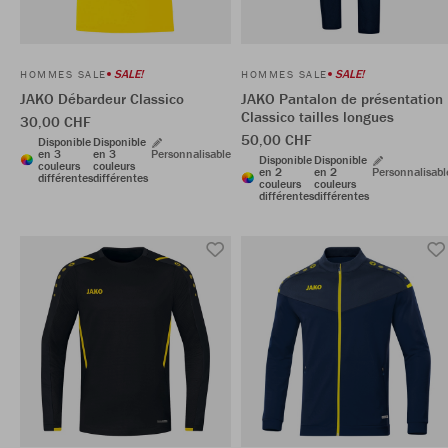
SALE!
SALE!
HOMMES SALE
HOMMES SALE
JAKO Débardeur Classico
JAKO Pantalon de présentation
Classico tailles longues
30,00 CHF
50,00 CHF
Disponible
Disponible
en 3
en 3
Personnalisable
Disponible
Disponible
couleurs
couleurs
en 2
en 2
Personnalisabl
différentes
différentes
couleurs
couleurs
différentes
différentes