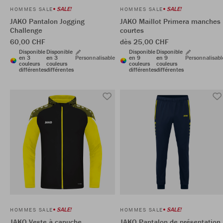
SALE!
SALE!
HOMMES SALE
HOMMES SALE
JAKO Pantalon Jogging
JAKO Maillot Primera manches
Challenge
courtes
60,00 CHF
dès 25,00 CHF
Disponible
Disponible
Disponible
Disponible
en 3
en 3
Personnalisable
en 9
en 9
Personnalisabl
couleurs
couleurs
couleurs
couleurs
différentes
différentes
différentes
différentes
SALE!
SALE!
HOMMES SALE
HOMMES SALE
JAKO Veste à capuche
JAKO Pantalon de présentation