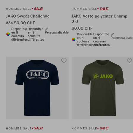
SALE!
SALE!
HOMMES SALE
HOMMES SALE
JAKO Sweat Challenge
JAKO Veste polyester Champ
2.0
dès 50,00 CHF
60,00 CHF
Disponible
Disponible
en 8
en 8
Personnalisable
Disponible
Disponible
couleurs
couleurs
en 4
en 4
Personnalisabl
différentes
différentes
couleurs
couleurs
différentes
différentes
SALE!
SALE!
HOMMES SALE
HOMMES SALE