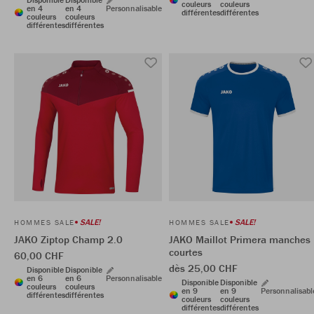
couleurs
couleurs
en 4
en 4
Personnalisable
différentes
différentes
couleurs
couleurs
différentes
différentes
SALE!
SALE!
HOMMES SALE
HOMMES SALE
JAKO Ziptop Champ 2.0
JAKO Maillot Primera manches
courtes
60,00 CHF
dès 25,00 CHF
Disponible
Disponible
en 6
en 6
Personnalisable
Disponible
Disponible
couleurs
couleurs
en 9
en 9
Personnalisabl
différentes
différentes
couleurs
couleurs
différentes
différentes