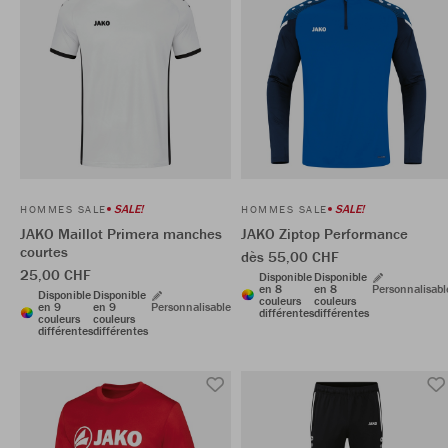
SALE!
SALE!
HOMMES SALE
HOMMES SALE
JAKO Maillot Primera manches
JAKO Ziptop Performance
courtes
dès 55,00 CHF
25,00 CHF
Disponible
Disponible
en 8
en 8
Personnalisabl
Disponible
Disponible
couleurs
couleurs
en 9
en 9
Personnalisable
différentes
différentes
couleurs
couleurs
différentes
différentes