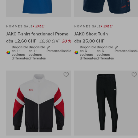
SALE!
SALE!
HOMMES SALE
HOMMES SALE
JAKO T-shirt fonctionnel Promo
JAKO Short Turin
dès 12,60 CHF
dès 25,00 CHF
18,00 CHF
30 %
Disponible
Disponible
Disponible
Disponible
en 11
en 11
Personnalisable
en 6
en 6
Personnalisabl
couleurs
couleurs
couleurs
couleurs
différentes
différentes
différentes
différentes