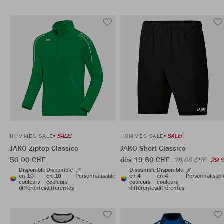
SALE!
SALE!
HOMMES SALE
HOMMES SALE
JAKO Ziptop Classico
JAKO Short Classico
50,00 CHF
dès 19,60 CHF
28,00 CHF
29 
Disponible
Disponible
Disponible
Disponible
en 10
en 10
Personnalisable
en 4
en 4
Personnalisabl
couleurs
couleurs
couleurs
couleurs
différentes
différentes
différentes
différentes