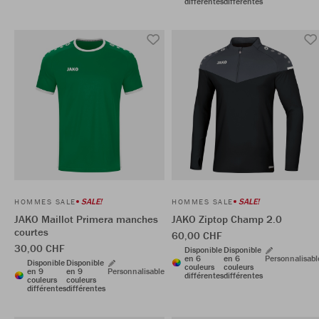
différentes
différentes
SALE!
SALE!
HOMMES SALE
HOMMES SALE
JAKO Maillot Primera manches
JAKO Ziptop Champ 2.0
courtes
60,00 CHF
30,00 CHF
Disponible
Disponible
en 6
en 6
Personnalisabl
Disponible
Disponible
couleurs
couleurs
en 9
en 9
Personnalisable
différentes
différentes
couleurs
couleurs
différentes
différentes