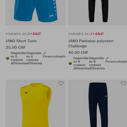
SALE!
SALE!
HOMMES SALE
HOMMES SALE
JAKO Short Turin
JAKO Pantalon polyester
Challenge
25,00 CHF
40,00 CHF
Disponible
Disponible
en 6
en 6
Personnalisable
Disponible
Disponible
couleurs
couleurs
en 8
en 8
Personnalisabl
différentes
différentes
couleurs
couleurs
différentes
différentes