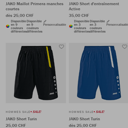
JAKO Maillot Primera manches
JAKO Short d'entraînement
courtes
Active
dès 25,00 CHF
35,00 CHF
Disponible
Disponible
Disponible
Disponible
en 9
en 9
Personnalisable
en 3
en 3
Personnalisabl
couleurs
couleurs
couleurs
couleurs
différentes
différentes
différentes
différentes
SALE!
SALE!
HOMMES SALE
HOMMES SALE
JAKO Short Turin
JAKO Short Turin
25,00 CHF
dès 25,00 CHF