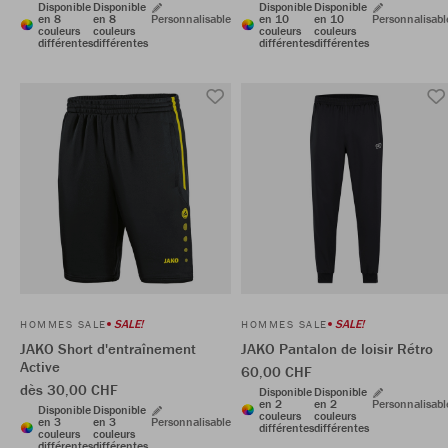
Disponible
Disponible
Disponible
Disponible
en 8
en 8
Personnalisable
en 10
en 10
Personnalisabl
couleurs
couleurs
couleurs
couleurs
différentes
différentes
différentes
différentes
SALE!
SALE!
HOMMES SALE
HOMMES SALE
JAKO Short d'entraînement
JAKO Pantalon de loisir Rétro
Active
60,00 CHF
dès 30,00 CHF
Disponible
Disponible
en 2
en 2
Personnalisabl
Disponible
Disponible
couleurs
couleurs
en 3
en 3
Personnalisable
différentes
différentes
couleurs
couleurs
différentes
différentes