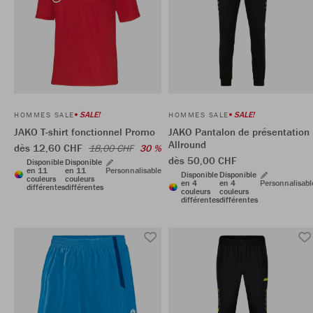
SALE!
SALE!
HOMMES SALE
HOMMES SALE
JAKO T-shirt fonctionnel Promo
JAKO Pantalon de présentation
Allround
dès 12,60 CHF
18,00 CHF
30 %
dès 50,00 CHF
Disponible
Disponible
en 11
en 11
Personnalisable
Disponible
Disponible
couleurs
couleurs
en 4
en 4
Personnalisabl
différentes
différentes
couleurs
couleurs
différentes
différentes