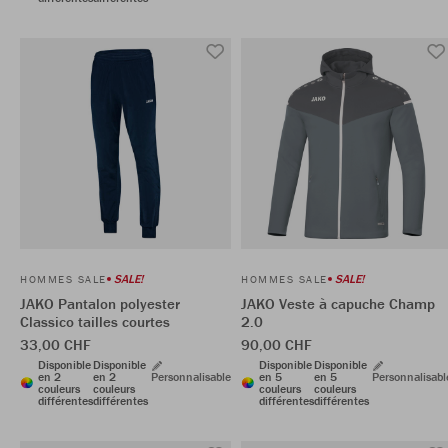
SALE!
SALE!
HOMMES SALE
HOMMES SALE
JAKO Pantalon polyester
JAKO Veste à capuche Champ
Classico tailles courtes
2.0
33,00 CHF
90,00 CHF
Disponible
Disponible
Disponible
Disponible
en 2
en 2
Personnalisable
en 5
en 5
Personnalisabl
couleurs
couleurs
couleurs
couleurs
différentes
différentes
différentes
différentes