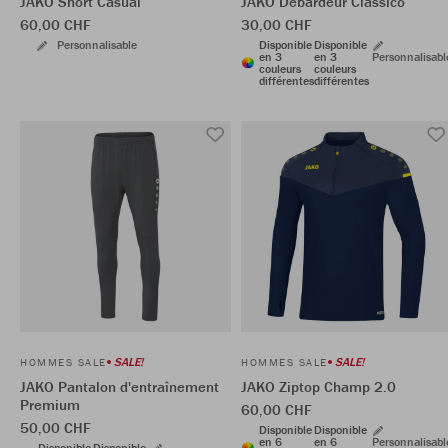
JAKO Short Casual
JAKO Débardeur Classico
60,00 CHF
30,00 CHF
Personnalisable
Disponible
Disponible
en 3
en 3
Personnalisabl
couleurs
couleurs
différentes
différentes
SALE!
SALE!
HOMMES SALE
HOMMES SALE
JAKO Pantalon d'entraînement
JAKO Ziptop Champ 2.0
Premium
60,00 CHF
50,00 CHF
Disponible
Disponible
en 6
en 6
Personnalisabl
Disponible
Disponible