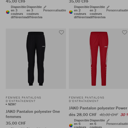
45,00 CHF
35,00 CHF
Disponible
Disponible
Disponible
Disponible
en 3
en 3
Personnalisable
en 2
en 2
Personnalisabl
couleurs
couleurs
couleurs
couleurs
différentes
différentes
différentes
différentes
FEMMES PANTALONS
FEMMES PANTALONS
D'ENTRAÎNEMENT
D'ENTRAÎNEMENT
NEW!
JAKO Pantalon polyester Power
JAKO Pantalon polyester One
dès 28,00 CHF
40,00 CHF
30 
femmes
Disponible
Disponible
35,00 CHF
en 6
en 6
Personnalisabl
couleurs
couleurs