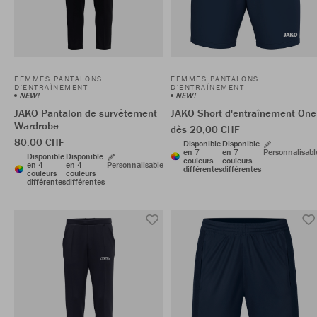
FEMMES PANTALONS
FEMMES PANTALONS
D'ENTRAÎNEMENT
D'ENTRAÎNEMENT
NEW!
NEW!
JAKO Pantalon de survêtement
JAKO Short d'entraînement One
Wardrobe
dès 20,00 CHF
80,00 CHF
Disponible
Disponible
en 7
en 7
Personnalisabl
Disponible
Disponible
couleurs
couleurs
en 4
en 4
Personnalisable
différentes
différentes
couleurs
couleurs
différentes
différentes