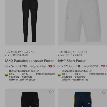
FEMMES PANTALONS
FEMMES PANTALONS
D'ENTRAÎNEMENT
D'ENTRAÎNEMENT
JAKO Pantalon polyester Power
JAKO Short Power
dès 28,00 CHF
dès 19,60 CHF
40,00 CHF
30 %
28,00 CHF
29 
Disponible
Disponible
Disponible
Disponible
en 6
en 6
Personnalisable
en 6
en 6
Personnalisabl
couleurs
couleurs
couleurs
couleurs
différentes
différentes
différentes
différentes