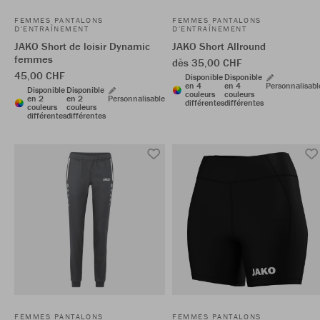
FEMMES PANTALONS
FEMMES PANTALONS
D'ENTRAÎNEMENT
D'ENTRAÎNEMENT
JAKO Short de loisir Dynamic
JAKO Short Allround
femmes
dès 35,00 CHF
45,00 CHF
Disponible
Disponible
en 4
en 4
Personnalisabl
Disponible
Disponible
couleurs
couleurs
en 2
en 2
Personnalisable
différentes
différentes
couleurs
couleurs
différentes
différentes
FEMMES PANTALONS
FEMMES PANTALONS