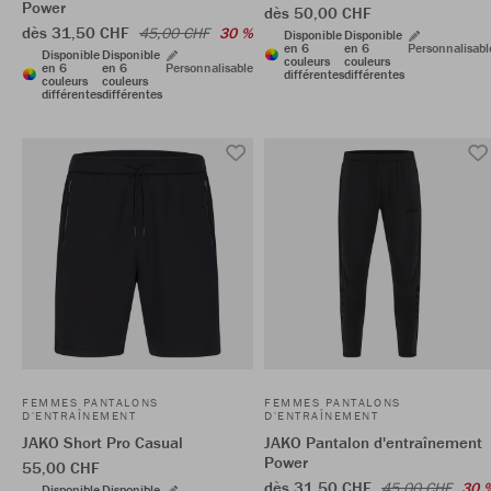
Power
dès 50,00 CHF
dès 31,50 CHF
45,00 CHF
30 %
Disponible
Disponible
en 6
en 6
Personnalisabl
Disponible
Disponible
couleurs
couleurs
en 6
en 6
Personnalisable
différentes
différentes
couleurs
couleurs
différentes
différentes
FEMMES PANTALONS
FEMMES PANTALONS
D'ENTRAÎNEMENT
D'ENTRAÎNEMENT
JAKO Short Pro Casual
JAKO Pantalon d'entraînement
Power
55,00 CHF
dès 31,50 CHF
45,00 CHF
30 
Disponible
Disponible