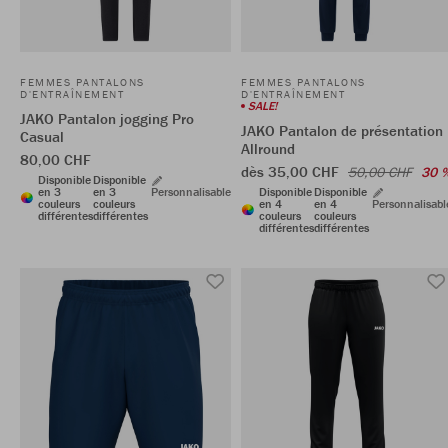
FEMMES PANTALONS
FEMMES PANTALONS
D'ENTRAÎNEMENT
D'ENTRAÎNEMENT
SALE!
JAKO Pantalon jogging Pro
JAKO Pantalon de présentation
Casual
Allround
80,00 CHF
dès 35,00 CHF
50,00 CHF
30 
Disponible
Disponible
en 3
en 3
Personnalisable
Disponible
Disponible
couleurs
couleurs
en 4
en 4
Personnalisabl
différentes
différentes
couleurs
couleurs
différentes
différentes