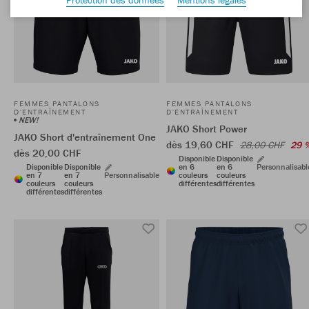
FEMMES PANTALONS
FEMMES PANTALONS
D'ENTRAÎNEMENT
D'ENTRAÎNEMENT
NEW!
JAKO Short Power
JAKO Short d'entraînement One
dès 19,60 CHF
28,00 CHF
29 
dès 20,00 CHF
Disponible
Disponible
Disponible
Disponible
en 6
en 6
Personnalisabl
en 7
en 7
Personnalisable
couleurs
couleurs
couleurs
couleurs
différentes
différentes
différentes
différentes