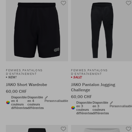
FEMMES PANTALONS
FEMMES PANTALONS
D'ENTRAÎNEMENT
D'ENTRAÎNEMENT
NEW!
SALE!
JAKO Short Wardrobe
JAKO Pantalon Jogging
Challenge
60,00 CHF
60,00 CHF
Disponible
Disponible
en 4
en 4
Personnalisable
Disponible
Disponible
couleurs
couleurs
en 3
en 3
Personnalisabl
différentes
différentes
couleurs
couleurs
différentes
différentes