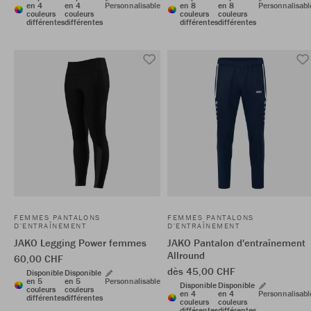
en 4
en 4
Personnalisable
en 8
en 8
Personnalisabl
couleurs
couleurs
couleurs
couleurs
différentes
différentes
différentes
différentes
FEMMES PANTALONS
FEMMES PANTALONS
D'ENTRAÎNEMENT
D'ENTRAÎNEMENT
JAKO Legging Power femmes
JAKO Pantalon d'entraînement
Allround
60,00 CHF
dès 45,00 CHF
Disponible
Disponible
en 5
en 5
Personnalisable
Disponible
Disponible
couleurs
couleurs
en 4
en 4
Personnalisabl
différentes
différentes
couleurs
couleurs
différentes
différentes