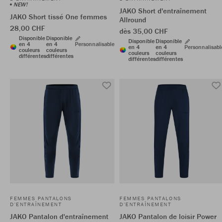
NEW!
JAKO Short d'entraînement
JAKO Short tissé One femmes
Allround
28,00 CHF
dès 35,00 CHF
Disponible
Disponible
Disponible
Disponible
en 4
en 4
Personnalisable
en 4
en 4
Personnalisabl
couleurs
couleurs
couleurs
couleurs
différentes
différentes
différentes
différentes
FEMMES PANTALONS
FEMMES PANTALONS
D'ENTRAÎNEMENT
D'ENTRAÎNEMENT
JAKO Pantalon d'entraînement
JAKO Pantalon de loisir Power