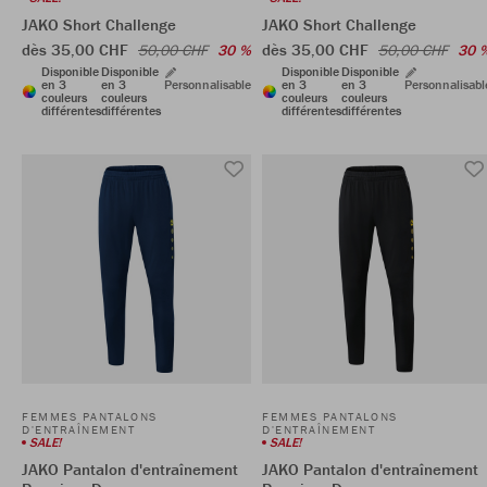
JAKO Short Challenge
JAKO Short Challenge
dès 35,00 CHF
dès 35,00 CHF
50,00 CHF
30 %
50,00 CHF
30 
Disponible
Disponible
Disponible
Disponible
en 3
en 3
Personnalisable
en 3
en 3
Personnalisabl
couleurs
couleurs
couleurs
couleurs
différentes
différentes
différentes
différentes
FEMMES PANTALONS
FEMMES PANTALONS
D'ENTRAÎNEMENT
D'ENTRAÎNEMENT
SALE!
SALE!
JAKO Pantalon d'entraînement
JAKO Pantalon d'entraînement