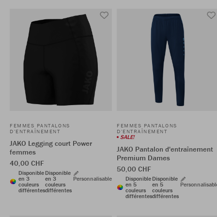
FEMMES PANTALONS
FEMMES PANTALONS
D'ENTRAÎNEMENT
D'ENTRAÎNEMENT
SALE!
JAKO Legging court Power
JAKO Pantalon d'entraînement
femmes
Premium Dames
40,00 CHF
50,00 CHF
Disponible
Disponible
en 3
en 3
Personnalisable
Disponible
Disponible
couleurs
couleurs
en 5
en 5
Personnalisabl
différentes
différentes
couleurs
couleurs
différentes
différentes