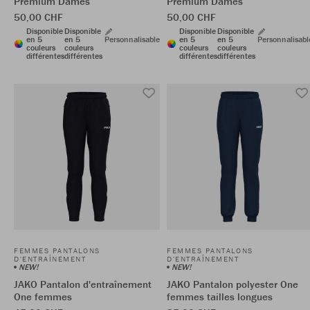
Premium Dames
Premium Dames
50,00 CHF
50,00 CHF
Disponible
Disponible
Disponible
Disponible
en 5
en 5
Personnalisable
en 5
en 5
Personnalisabl
couleurs
couleurs
couleurs
couleurs
différentes
différentes
différentes
différentes
FEMMES PANTALONS
FEMMES PANTALONS
D'ENTRAÎNEMENT
D'ENTRAÎNEMENT
NEW!
NEW!
JAKO Pantalon d'entraînement
JAKO Pantalon polyester One
One femmes
femmes tailles longues