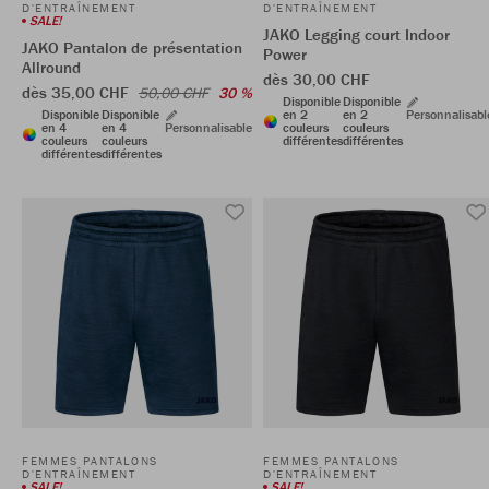
D'ENTRAÎNEMENT
D'ENTRAÎNEMENT
SALE!
JAKO Legging court Indoor
JAKO Pantalon de présentation
Power
Allround
dès 30,00 CHF
dès 35,00 CHF
50,00 CHF
30 %
Disponible
Disponible
Disponible
Disponible
en 2
en 2
Personnalisabl
en 4
en 4
Personnalisable
couleurs
couleurs
couleurs
couleurs
différentes
différentes
différentes
différentes
FEMMES PANTALONS
FEMMES PANTALONS
D'ENTRAÎNEMENT
D'ENTRAÎNEMENT
SALE!
SALE!