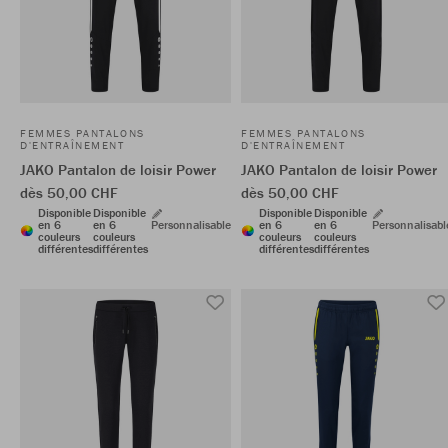
FEMMES PANTALONS
FEMMES PANTALONS
D'ENTRAÎNEMENT
D'ENTRAÎNEMENT
JAKO Pantalon de loisir Power
JAKO Pantalon de loisir Power
dès 50,00 CHF
dès 50,00 CHF
Disponible
Disponible
Disponible
Disponible
en 6
en 6
Personnalisable
en 6
en 6
Personnalisabl
couleurs
couleurs
couleurs
couleurs
différentes
différentes
différentes
différentes