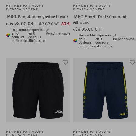
FEMMES PANTALONS
FEMMES PANTALONS
D'ENTRAÎNEMENT
D'ENTRAÎNEMENT
JAKO Pantalon polyester Power
JAKO Short d'entraînement
Allround
dès 28,00 CHF
40,00 CHF
30 %
dès 35,00 CHF
Disponible
Disponible
en 6
en 6
Personnalisable
Disponible
Disponible
couleurs
couleurs
en 4
en 4
Personnalisabl
différentes
différentes
couleurs
couleurs
différentes
différentes
FEMMES PANTALONS
FEMMES PANTALONS
D'ENTRAÎNEMENT
D'ENTRAÎNEMENT