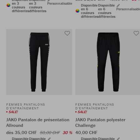
en 3
en 3
Personnalisable
Disponible
Disponible
couleurs
couleurs
en 6
en 6
Personnalisabl
différentes
différentes
couleurs
couleurs
différentes
différentes
FEMMES PANTALONS
FEMMES PANTALONS
D'ENTRAÎNEMENT
D'ENTRAÎNEMENT
SALE!
SALE!
JAKO Pantalon de présentation
JAKO Pantalon polyester
Allround
Challenge
dès 35,00 CHF
40,00 CHF
50,00 CHF
30 %
Disponible
Disponible
Disponible
Disponible