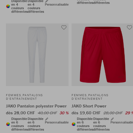
Disponible
Disponible
différentes
différentes
en 4
en 4
Personnalisable
couleurs
couleurs
différentes
différentes
FEMMES PANTALONS
FEMMES PANTALONS
D'ENTRAÎNEMENT
D'ENTRAÎNEMENT
JAKO Pantalon polyester Power
JAKO Short Power
dès 28,00 CHF
dès 19,60 CHF
40,00 CHF
30 %
28,00 CHF
29 
Disponible
Disponible
Disponible
Disponible
en 6
en 6
Personnalisable
en 6
en 6
Personnalisabl
couleurs
couleurs
couleurs
couleurs
différentes
différentes
différentes
différentes