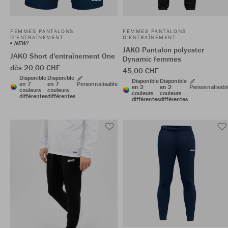
FEMMES PANTALONS
FEMMES PANTALONS
D'ENTRAÎNEMENT
D'ENTRAÎNEMENT
NEW!
JAKO Pantalon polyester
JAKO Short d'entraînement One
Dynamic femmes
dès 20,00 CHF
45,00 CHF
Disponible
Disponible
Disponible
Disponible
en 7
en 7
Personnalisable
en 2
en 2
Personnalisabl
couleurs
couleurs
couleurs
couleurs
différentes
différentes
différentes
différentes