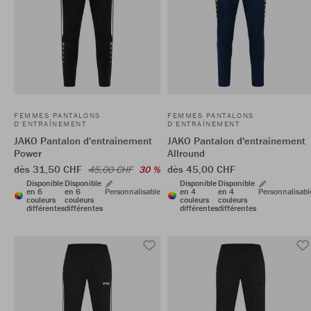
FEMMES PANTALONS
FEMMES PANTALONS
D'ENTRAÎNEMENT
D'ENTRAÎNEMENT
JAKO Pantalon d'entraînement
JAKO Pantalon d'entraînement
Power
Allround
dès 31,50 CHF
dès 45,00 CHF
45,00 CHF
30 %
Disponible
Disponible
Disponible
Disponible
en 6
en 6
Personnalisable
en 4
en 4
Personnalisabl
couleurs
couleurs
couleurs
couleurs
différentes
différentes
différentes
différentes