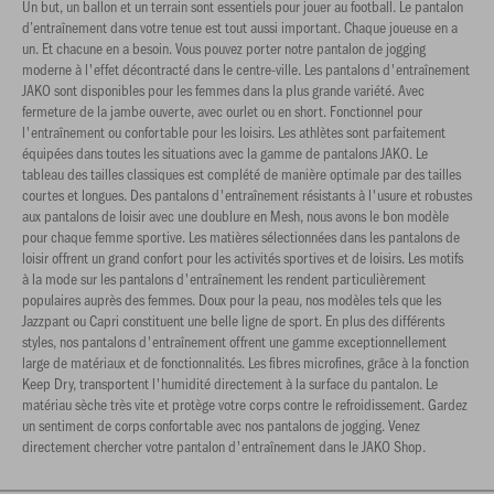
Un but, un ballon et un terrain sont essentiels pour jouer au football. Le pantalon
d’entraînement dans votre tenue est tout aussi important. Chaque joueuse en a
un. Et chacune en a besoin. Vous pouvez porter notre pantalon de jogging
moderne à l'effet décontracté dans le centre-ville. Les pantalons d'entraînement
JAKO sont disponibles pour les femmes dans la plus grande variété. Avec
fermeture de la jambe ouverte, avec ourlet ou en short. Fonctionnel pour
l'entraînement ou confortable pour les loisirs. Les athlètes sont parfaitement
équipées dans toutes les situations avec la gamme de pantalons JAKO. Le
tableau des tailles classiques est complété de manière optimale par des tailles
courtes et longues. Des pantalons d'entraînement résistants à l'usure et robustes
aux pantalons de loisir avec une doublure en Mesh, nous avons le bon modèle
pour chaque femme sportive. Les matières sélectionnées dans les pantalons de
loisir offrent un grand confort pour les activités sportives et de loisirs. Les motifs
à la mode sur les pantalons d'entraînement les rendent particulièrement
populaires auprès des femmes. Doux pour la peau, nos modèles tels que les
Jazzpant ou Capri constituent une belle ligne de sport. En plus des différents
styles, nos pantalons d'entraînement offrent une gamme exceptionnellement
large de matériaux et de fonctionnalités. Les fibres microfines, grâce à la fonction
Keep Dry, transportent l'humidité directement à la surface du pantalon. Le
matériau sèche très vite et protège votre corps contre le refroidissement. Gardez
un sentiment de corps confortable avec nos pantalons de jogging. Venez
directement chercher votre pantalon d'entraînement dans le JAKO Shop.