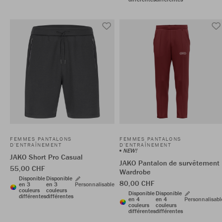
FEMMES PANTALONS
FEMMES PANTALONS
D'ENTRAÎNEMENT
D'ENTRAÎNEMENT
NEW!
JAKO Short Pro Casual
JAKO Pantalon de survêtement
55,00 CHF
Wardrobe
Disponible
Disponible
80,00 CHF
en 3
en 3
Personnalisable
couleurs
couleurs
Disponible
Disponible
différentes
différentes
en 4
en 4
Personnalisabl
couleurs
couleurs
différentes
différentes