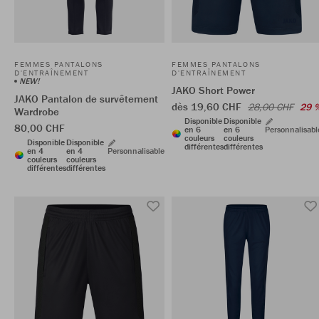
FEMMES PANTALONS
FEMMES PANTALONS
D'ENTRAÎNEMENT
D'ENTRAÎNEMENT
NEW!
JAKO Short Power
JAKO Pantalon de survêtement
dès 19,60 CHF
28,00 CHF
29 
Wardrobe
Disponible
Disponible
80,00 CHF
en 6
en 6
Personnalisabl
couleurs
couleurs
Disponible
Disponible
différentes
différentes
en 4
en 4
Personnalisable
couleurs
couleurs
différentes
différentes