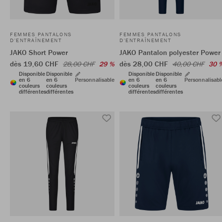
FEMMES PANTALONS
FEMMES PANTALONS
D'ENTRAÎNEMENT
D'ENTRAÎNEMENT
JAKO Short Power
JAKO Pantalon polyester Power
dès 19,60 CHF
dès 28,00 CHF
28,00 CHF
29 %
40,00 CHF
30 
Disponible
Disponible
Disponible
Disponible
en 6
en 6
Personnalisable
en 6
en 6
Personnalisabl
couleurs
couleurs
couleurs
couleurs
différentes
différentes
différentes
différentes