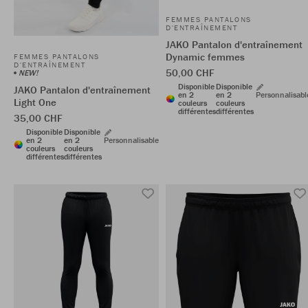
FEMMES PANTALONS
D'ENTRAÎNEMENT
JAKO Pantalon d'entraînement
Dynamic femmes
FEMMES PANTALONS
D'ENTRAÎNEMENT
50,00 CHF
NEW!
Disponible
Disponible
JAKO Pantalon d'entraînement
en 2
en 2
Personnalisabl
Light One
couleurs
couleurs
différentes
différentes
35,00 CHF
Disponible
Disponible
en 2
en 2
Personnalisable
couleurs
couleurs
différentes
différentes