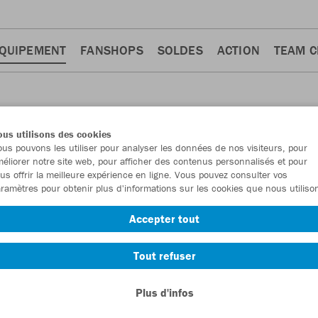
QUIPEMENT
FANSHOPS
SOLDES
ACTION
TEAM 
us utilisons des cookies
us pouvons les utiliser pour analyser les données de nos visiteurs, pour
éliorer notre site web, pour afficher des contenus personnalisés et pour
us offrir la meilleure expérience en ligne. Vous pouvez consulter vos
ramètres pour obtenir plus d'informations sur les cookies que nous utiliso
Accepter tout
Tout refuser
Plus d'infos