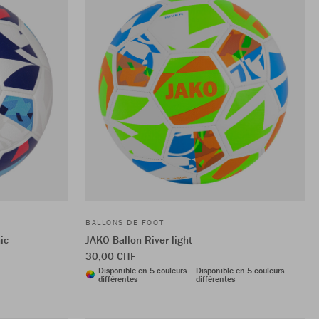
BALLONS DE FOOT
ic
JAKO Ballon River light
30,00 CHF
Disponible en 5 couleurs
Disponible en 5 couleurs
différentes
différentes