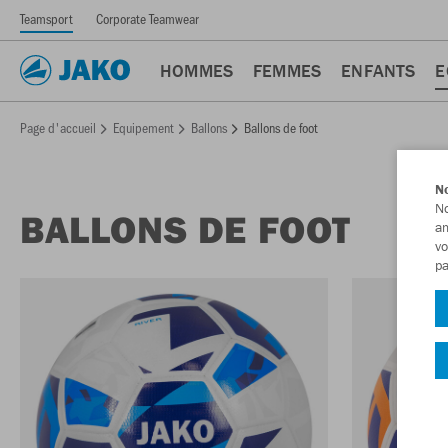
Teamsport
Corporate Teamwear
HOMMES
FEMMES
ENFANTS
E
Page d'accueil
Equipement
Ballons
Ballons de foot
No
No
BALLONS DE FOOT
am
vo
pa