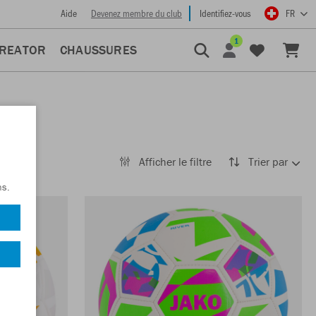
Aide
Devenez membre du club
Identifiez-vous
FR
1
CREATOR
CHAUSSURES
Afficher le filtre
Trier par
ns.