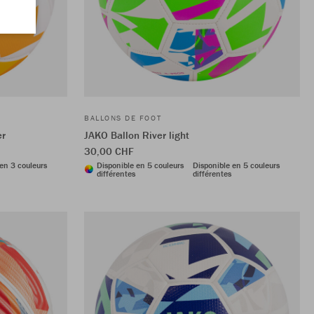
BALLONS DE FOOT
er
JAKO Ballon River light
30,00 CHF
en 3 couleurs
Disponible en 5 couleurs
Disponible en 5 couleurs
différentes
différentes