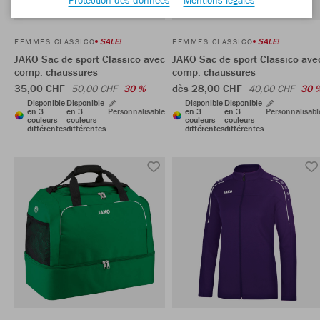
SALE!
SALE!
FEMMES CLASSICO
FEMMES CLASSICO
JAKO Sac de sport Classico avec
JAKO Sac de sport Classico ave
comp. chaussures
comp. chaussures
35,00 CHF
dès 28,00 CHF
50,00 CHF
30 %
40,00 CHF
30 
Disponible
Disponible
Disponible
Disponible
en 3
en 3
Personnalisable
en 3
en 3
Personnalisabl
couleurs
couleurs
couleurs
couleurs
différentes
différentes
différentes
différentes