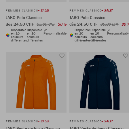
SALE!
SALE!
FEMMES CLASSICO
FEMMES CLASSICO
JAKO Polo Classico
JAKO Polo Classico
dès 24,50 CHF
dès 24,50 CHF
35,00 CHF
30 %
35,00 CHF
30 
Disponible
Disponible
Disponible
Disponible
en 10
en 10
Personnalisable
en 10
en 10
Personnalisabl
couleurs
couleurs
couleurs
couleurs
différentes
différentes
différentes
différentes
SALE!
SALE!
FEMMES CLASSICO
FEMMES CLASSICO
JAKO Veste de loisir Classico
JAKO Veste de loisir Classico