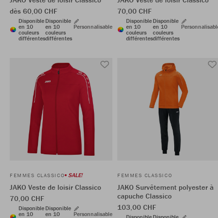
dès 60,00 CHF
70,00 CHF
Disponible
Disponible
Disponible
Disponible
en 10
en 10
Personnalisable
en 10
en 10
Personnalisabl
couleurs
couleurs
couleurs
couleurs
différentes
différentes
différentes
différentes
SALE!
FEMMES CLASSICO
FEMMES CLASSICO
JAKO Veste de loisir Classico
JAKO Survêtement polyester à
capuche Classico
70,00 CHF
103,00 CHF
Disponible
Disponible
en 10
en 10
Personnalisable
Disponible
Disponible