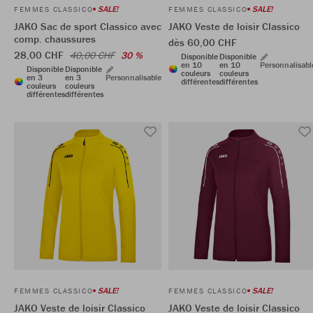
SALE!
SALE!
FEMMES CLASSICO
FEMMES CLASSICO
JAKO Sac de sport Classico avec
JAKO Veste de loisir Classico
comp. chaussures
dès 60,00 CHF
28,00 CHF
40,00 CHF
30 %
Disponible
Disponible
en 10
en 10
Personnalisabl
Disponible
Disponible
couleurs
couleurs
en 3
en 3
Personnalisable
différentes
différentes
couleurs
couleurs
différentes
différentes
SALE!
SALE!
FEMMES CLASSICO
FEMMES CLASSICO
JAKO Veste de loisir Classico
JAKO Veste de loisir Classico