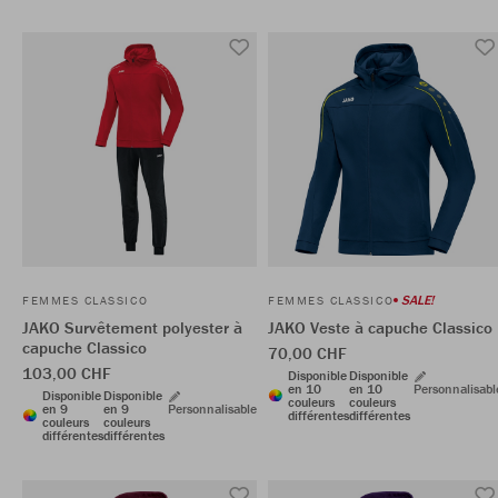
SALE!
FEMMES CLASSICO
FEMMES CLASSICO
JAKO Survêtement polyester à
JAKO Veste à capuche Classico
capuche Classico
70,00 CHF
103,00 CHF
Disponible
Disponible
en 10
en 10
Personnalisabl
Disponible
Disponible
couleurs
couleurs
en 9
en 9
Personnalisable
différentes
différentes
couleurs
couleurs
différentes
différentes