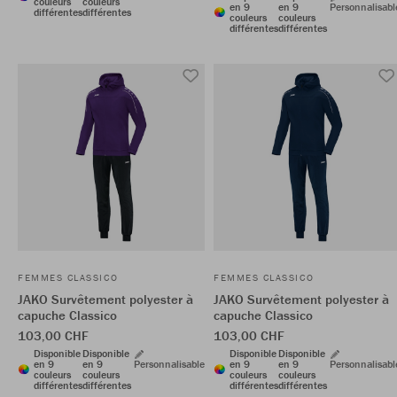
couleurs
couleurs
en 9
en 9
Personnalisabl
différentes
différentes
couleurs
couleurs
différentes
différentes
FEMMES CLASSICO
FEMMES CLASSICO
JAKO Survêtement polyester à
JAKO Survêtement polyester à
capuche Classico
capuche Classico
103,00 CHF
103,00 CHF
Disponible
Disponible
Disponible
Disponible
en 9
en 9
Personnalisable
en 9
en 9
Personnalisabl
couleurs
couleurs
couleurs
couleurs
différentes
différentes
différentes
différentes