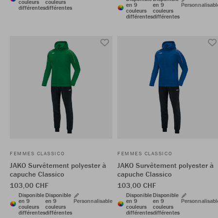
couleurs
couleurs
en 9
en 9
Personnalisabl
différentes
différentes
couleurs
couleurs
différentes
différentes
FEMMES CLASSICO
FEMMES CLASSICO
JAKO Survêtement polyester à
JAKO Survêtement polyester à
capuche Classico
capuche Classico
103,00 CHF
103,00 CHF
Disponible
Disponible
Disponible
Disponible
en 9
en 9
Personnalisable
en 9
en 9
Personnalisabl
couleurs
couleurs
couleurs
couleurs
différentes
différentes
différentes
différentes