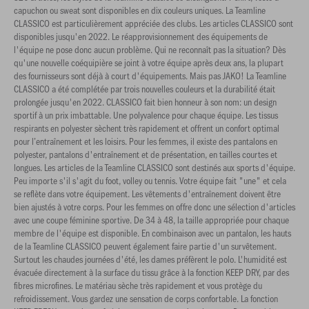
capuchon ou sweat sont disponibles en dix couleurs uniques. La Teamline
CLASSICO est particulièrement appréciée des clubs. Les articles CLASSICO sont
disponibles jusqu'en 2022. Le réapprovisionnement des équipements de
l'équipe ne pose donc aucun problème. Qui ne reconnaît pas la situation? Dès
qu'une nouvelle coéquipière se joint à votre équipe après deux ans, la plupart
des fournisseurs sont déjà à court d'équipements. Mais pas JAKO! La Teamline
CLASSICO a été complétée par trois nouvelles couleurs et la durabilité était
prolongée jusqu'en 2022. CLASSICO fait bien honneur à son nom: un design
sportif à un prix imbattable. Une polyvalence pour chaque équipe. Les tissus
respirants en polyester sèchent très rapidement et offrent un confort optimal
pour l’entraînement et les loisirs. Pour les femmes, il existe des pantalons en
polyester, pantalons d'entraînement et de présentation, en tailles courtes et
longues. Les articles de la Teamline CLASSICO sont destinés aux sports d'équipe.
Peu importe s'il s'agit du foot, volley ou tennis. Votre équipe fait "une" et cela
se reflète dans votre équipement. Les vêtements d'entraînement doivent être
bien ajustés à votre corps. Pour les femmes on offre donc une sélection d'articles
avec une coupe féminine sportive. De 34 à 48, la taille appropriée pour chaque
membre de l'équipe est disponible. En combinaison avec un pantalon, les hauts
de la Teamline CLASSICO peuvent également faire partie d'un survêtement.
Surtout les chaudes journées d'été, les dames préfèrent le polo. L'humidité est
évacuée directement à la surface du tissu grâce à la fonction KEEP DRY, par des
fibres microfines. Le matériau sèche très rapidement et vous protège du
refroidissement. Vous gardez une sensation de corps confortable. La fonction