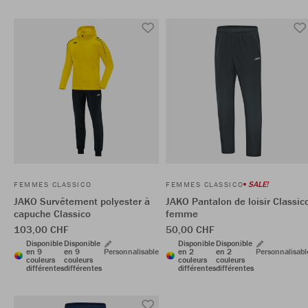
SALE!
FEMMES CLASSICO
FEMMES CLASSICO
JAKO Survêtement polyester à
JAKO Pantalon de loisir Classic
capuche Classico
femme
103,00 CHF
50,00 CHF
Disponible
Disponible
Disponible
Disponible
en 9
en 9
Personnalisable
en 2
en 2
Personnalisabl
couleurs
couleurs
couleurs
couleurs
différentes
différentes
différentes
différentes