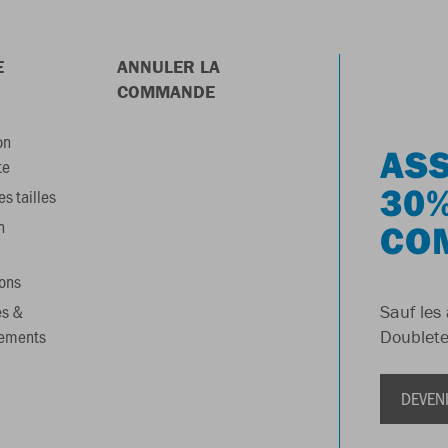
E
ANNULER LA
COMMANDE
on
ASS
te
30%
s tailles
n
CO
ons
es &
Sauf les 
gements
Doublete
DEVEN