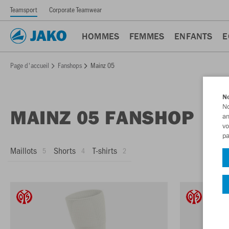
Teamsport
Corporate Teamwear
HOMMES
FEMMES
ENFANTS
E
Page d'accueil
Fanshops
Mainz 05
No
No
MAINZ 05 FANSHOP
am
vo
pa
Maillots
Shorts
T-shirts
5
4
2