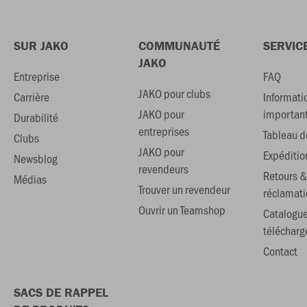
SUR JAKO
COMMUNAUTÉ
SERVIC
JAKO
Entreprise
FAQ
JAKO pour clubs
Carrière
Informati
JAKO pour
importan
Durabilité
entreprises
Tableau de
Clubs
JAKO pour
Expéditio
Newsblog
revendeurs
Retours &
Médias
Trouver un revendeur
réclamati
Ouvrir un Teamshop
Catalogu
téléchar
Contact
SACS DE RAPPEL