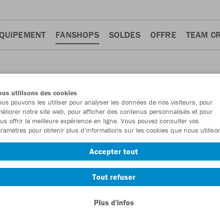
QUIPEMENT
FANSHOPS
SOLDES
OFFRE
TEAM C
us utilisons des cookies
us pouvons les utiliser pour analyser les données de nos visiteurs, pour
éliorer notre site web, pour afficher des contenus personnalisés et pour
us offrir la meilleure expérience en ligne. Vous pouvez consulter vos
ramètres pour obtenir plus d'informations sur les cookies que nous utiliso
Accepter tout
Tout refuser
Plus d'infos