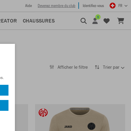
Aide
Devenez membre du club
Identifiez-vous
FR
1
REATOR
CHAUSSURES
Afficher le filtre
Trier par
ns.