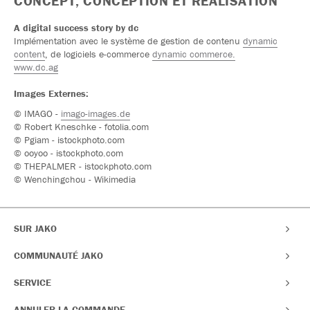
CONCEPT, CONCEPTION ET RÉALISATION
A digital success story by dc
Implémentation avec le système de gestion de contenu
dynamic
content
, de logiciels e-commerce
dynamic commerce.
www.dc.ag
Images Externes:
© IMAGO -
imago-images.de
© Robert Kneschke - fotolia.com
© Pgiam - istockphoto.com
© ooyoo - istockphoto.com
© THEPALMER - istockphoto.com
© Wenchingchou - Wikimedia
SUR JAKO
COMMUNAUTÉ JAKO
SERVICE
ANNULER LA COMMANDE