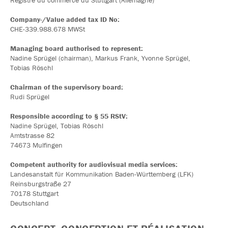
Registre du commerce du Stuttgart (Allemagne)
Company-/Value added tax ID No:
CHE-339.988.678 MWSt
Managing board authorised to represent:
Nadine Sprügel (chairman), Markus Frank, Yvonne Sprügel,
Tobias Röschl
Chairman of the supervisory board:
Rudi Sprügel
Responsible according to § 55 RStV:
Nadine Sprügel, Tobias Röschl
Amtstrasse 82
74673 Mulfingen
Competent authority for audiovisual media services:
Landesanstalt für Kommunikation Baden-Württemberg (LFK)
Reinsburgstraße 27
70178 Stuttgart
Deutschland