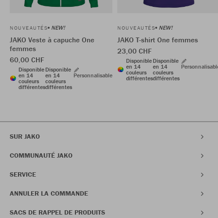
NEW!
NEW!
NOUVEAUTÉS
NOUVEAUTÉS
JAKO Veste à capuche One
JAKO T-shirt One femmes
femmes
23,00 CHF
60,00 CHF
Disponible
Disponible
en 14
en 14
Personnalisabl
Disponible
Disponible
couleurs
couleurs
en 14
en 14
Personnalisable
différentes
différentes
couleurs
couleurs
différentes
différentes
SUR JAKO
COMMUNAUTÉ JAKO
SERVICE
ANNULER LA COMMANDE
SACS DE RAPPEL DE PRODUITS