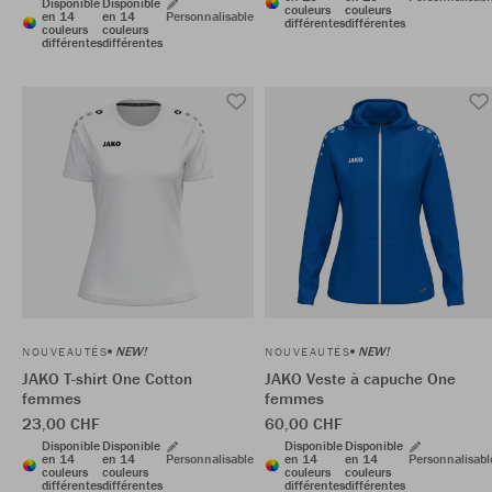
Disponible
Disponible
couleurs
couleurs
en 14
en 14
Personnalisable
différentes
différentes
couleurs
couleurs
différentes
différentes
NEW!
NEW!
NOUVEAUTÉS
NOUVEAUTÉS
JAKO T-shirt One Cotton
JAKO Veste à capuche One
femmes
femmes
23,00 CHF
60,00 CHF
Disponible
Disponible
Disponible
Disponible
en 14
en 14
Personnalisable
en 14
en 14
Personnalisabl
couleurs
couleurs
couleurs
couleurs
différentes
différentes
différentes
différentes