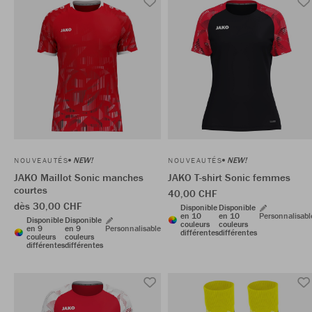
NEW!
NEW!
NOUVEAUTÉS
NOUVEAUTÉS
JAKO Maillot Sonic manches
JAKO T-shirt Sonic femmes
courtes
40,00 CHF
dès 30,00 CHF
Disponible
Disponible
en 10
en 10
Personnalisabl
Disponible
Disponible
couleurs
couleurs
en 9
en 9
Personnalisable
différentes
différentes
couleurs
couleurs
différentes
différentes