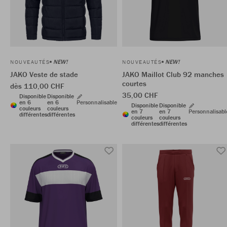
NEW!
NEW!
NOUVEAUTÉS
NOUVEAUTÉS
JAKO Veste de stade
JAKO Maillot Club 92 manches
courtes
dès 110,00 CHF
35,00 CHF
Disponible
Disponible
en 6
en 6
Personnalisable
Disponible
Disponible
couleurs
couleurs
en 7
en 7
Personnalisabl
différentes
différentes
couleurs
couleurs
différentes
différentes