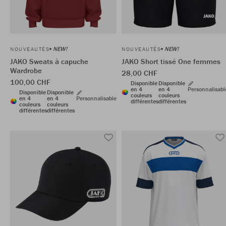
NEW!
NEW!
NOUVEAUTÉS
NOUVEAUTÉS
JAKO Sweats à capuche
JAKO Short tissé One femmes
Wardrobe
28,00 CHF
100,00 CHF
Disponible
Disponible
en 4
en 4
Personnalisabl
Disponible
Disponible
couleurs
couleurs
en 4
en 4
Personnalisable
différentes
différentes
couleurs
couleurs
différentes
différentes