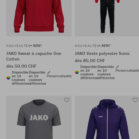
NEW!
NEW!
NOUVEAUTÉS
NOUVEAUTÉS
JAKO Sweat à capuche One
JAKO Veste polyester Sonic
Cotton
dès 85,00 CHF
dès 50,00 CHF
Disponible
Disponible
en 10
en 10
Personnalisabl
Disponible
Disponible
couleurs
couleurs
en 14
en 14
Personnalisable
différentes
différentes
couleurs
couleurs
différentes
différentes