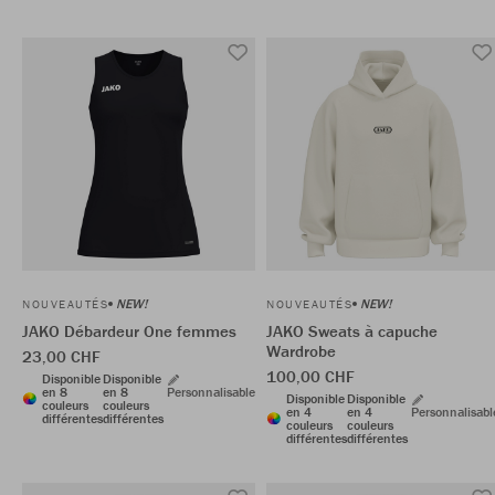
NEW!
NEW!
NOUVEAUTÉS
NOUVEAUTÉS
JAKO Débardeur One femmes
JAKO Sweats à capuche
Wardrobe
23,00 CHF
100,00 CHF
Disponible
Disponible
en 8
en 8
Personnalisable
Disponible
Disponible
couleurs
couleurs
en 4
en 4
Personnalisabl
différentes
différentes
couleurs
couleurs
différentes
différentes