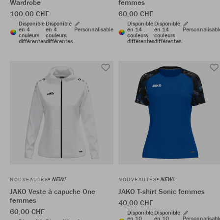
Wardrobe
femmes
100,00 CHF
60,00 CHF
Disponible
Disponible
Disponible
Disponible
en 4
en 4
Personnalisable
en 14
en 14
Personnalisabl
couleurs
couleurs
couleurs
couleurs
différentes
différentes
différentes
différentes
NEW!
NEW!
NOUVEAUTÉS
NOUVEAUTÉS
JAKO Veste à capuche One
JAKO T-shirt Sonic femmes
femmes
40,00 CHF
60,00 CHF
Disponible
Disponible
en 10
en 10
Personnalisabl