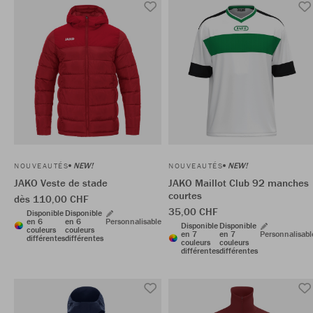
NEW!
NEW!
NOUVEAUTÉS
NOUVEAUTÉS
JAKO Veste de stade
JAKO Maillot Club 92 manches
courtes
dès 110,00 CHF
35,00 CHF
Disponible
Disponible
en 6
en 6
Personnalisable
Disponible
Disponible
couleurs
couleurs
en 7
en 7
Personnalisabl
différentes
différentes
couleurs
couleurs
différentes
différentes