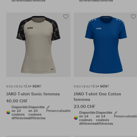
différentes
différentes
différentes
différentes
NEW!
NEW!
NOUVEAUTÉS
NOUVEAUTÉS
JAKO T-shirt Sonic femmes
JAKO T-shirt One Cotton
femmes
40,00 CHF
23,00 CHF
Disponible
Disponible
en 10
en 10
Personnalisable
Disponible
Disponible
couleurs
couleurs
en 14
en 14
Personnalisabl
différentes
différentes
couleurs
couleurs
différentes
différentes