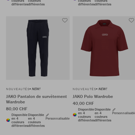
couleurs
couleurs
couleurs
couleurs
différentes
différentes
différentes
différentes
NEW!
NEW!
NOUVEAUTÉS
NOUVEAUTÉS
JAKO Pantalon de survêtement
JAKO Polo Wardrobe
Wardrobe
40,00 CHF
80,00 CHF
Disponible
Disponible
en 4
en 4
Personnalisabl
Disponible
Disponible
couleurs
couleurs
en 4
en 4
Personnalisable
différentes
différentes
couleurs
couleurs
différentes
différentes