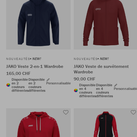
NEW!
NEW!
NOUVEAUTÉS
NOUVEAUTÉS
JAKO Veste 2-en-1 Wardrobe
JAKO Veste de survêtement
Wardrobe
165,00 CHF
90,00 CHF
Disponible
Disponible
en 2
en 2
Personnalisable
Disponible
Disponible
couleurs
couleurs
en 4
en 4
Personnalisabl
différentes
différentes
couleurs
couleurs
différentes
différentes