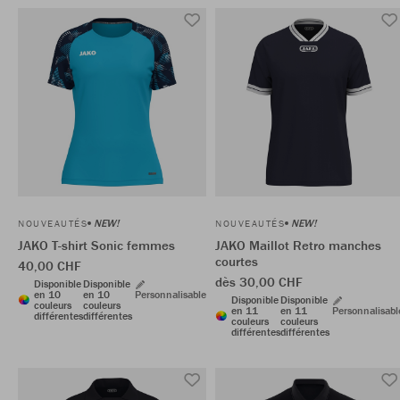
NEW!
NEW!
NOUVEAUTÉS
NOUVEAUTÉS
JAKO T-shirt Sonic femmes
JAKO Maillot Retro manches
courtes
40,00 CHF
dès 30,00 CHF
Disponible
Disponible
en 10
en 10
Personnalisable
Disponible
Disponible
couleurs
couleurs
en 11
en 11
Personnalisabl
différentes
différentes
couleurs
couleurs
différentes
différentes