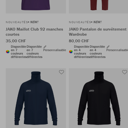
NEW!
NEW!
NOUVEAUTÉS
NOUVEAUTÉS
JAKO Maillot Club 92 manches
JAKO Pantalon de survêtement
courtes
Wardrobe
35,00 CHF
80,00 CHF
Disponible
Disponible
Disponible
Disponible
en 7
en 7
Personnalisable
en 4
en 4
Personnalisabl
couleurs
couleurs
couleurs
couleurs
différentes
différentes
différentes
différentes