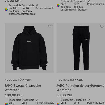
75,00 CHF
Disponible
Disponible
en 2
en 2
Personnalisabl
Disponible
Disponible
couleurs
couleurs
en 10
en 10
Personnalisable
différentes
différentes
couleurs
couleurs
différentes
différentes
NEW!
NEW!
NOUVEAUTÉS
NOUVEAUTÉS
JAKO Sweats à capuche
JAKO Pantalon de survêtement
Wardrobe
Wardrobe
100,00 CHF
80,00 CHF
Disponible
Disponible
Disponible
Disponible
en 4
en 4
Personnalisable
en 4
en 4
Personnalisabl