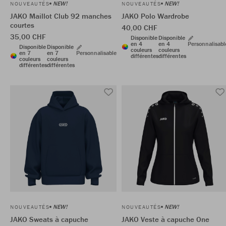
NEW!
NEW!
NOUVEAUTÉS
NOUVEAUTÉS
JAKO Maillot Club 92 manches
JAKO Polo Wardrobe
courtes
40,00 CHF
35,00 CHF
Disponible
Disponible
en 4
en 4
Personnalisabl
Disponible
Disponible
couleurs
couleurs
en 7
en 7
Personnalisable
différentes
différentes
couleurs
couleurs
différentes
différentes
NEW!
NEW!
NOUVEAUTÉS
NOUVEAUTÉS
JAKO Sweats à capuche
JAKO Veste à capuche One