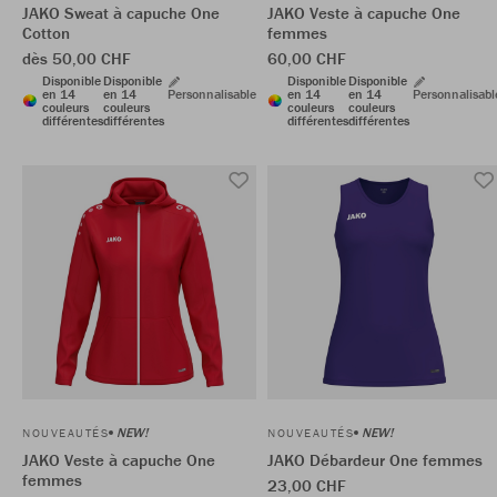
JAKO Sweat à capuche One
JAKO Veste à capuche One
Cotton
femmes
dès 50,00 CHF
60,00 CHF
Disponible
Disponible
Disponible
Disponible
en 14
en 14
Personnalisable
en 14
en 14
Personnalisabl
couleurs
couleurs
couleurs
couleurs
différentes
différentes
différentes
différentes
NEW!
NEW!
NOUVEAUTÉS
NOUVEAUTÉS
JAKO Veste à capuche One
JAKO Débardeur One femmes
femmes
23,00 CHF