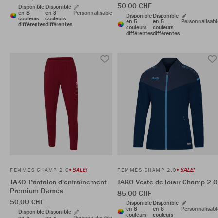
50,00 CHF
Disponible
Disponible
en 8
en 8
Personnalisable
Disponible
Disponible
couleurs
couleurs
en 5
en 5
Personnalisabl
différentes
différentes
couleurs
couleurs
différentes
différentes
SALE!
SALE!
FEMMES CHAMP 2.0
FEMMES CHAMP 2.0
JAKO Pantalon d'entraînement
JAKO Veste de loisir Champ 2.0
Premium Dames
85,00 CHF
50,00 CHF
Disponible
Disponible
en 8
en 8
Personnalisabl
Disponible
Disponible
couleurs
couleurs
en 5
en 5
Personnalisable