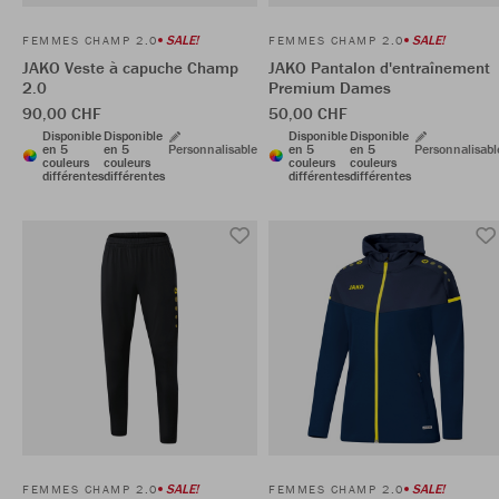
SALE!
SALE!
FEMMES CHAMP 2.0
FEMMES CHAMP 2.0
JAKO Veste à capuche Champ
JAKO Pantalon d'entraînement
2.0
Premium Dames
90,00 CHF
50,00 CHF
Disponible
Disponible
Disponible
Disponible
en 5
en 5
Personnalisable
en 5
en 5
Personnalisabl
couleurs
couleurs
couleurs
couleurs
différentes
différentes
différentes
différentes
SALE!
SALE!
FEMMES CHAMP 2.0
FEMMES CHAMP 2.0