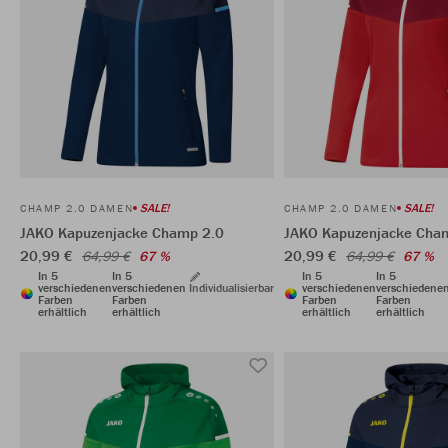
SALE!
SALE!
CHAMP 2.0 DAMEN
CHAMP 2.0 DAMEN
JAKO Kapuzenjacke Champ 2.0
JAKO Kapuzenjacke Cha
20,99 €
20,99 €
64,99 €
67 %
64,99 €
67 %
In 5
In 5
In 5
In 5
verschiedenen
verschiedenen
Individualisierbar
verschiedenen
verschiedene
Farben
Farben
Farben
Farben
erhältlich
erhältlich
erhältlich
erhältlich