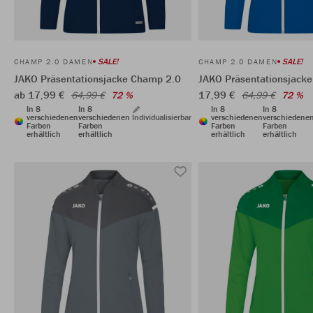
SALE!
SALE!
CHAMP 2.0 DAMEN
CHAMP 2.0 DAMEN
JAKO Präsentationsjacke Champ 2.0
JAKO Präsentationsjack
ab 17,99 €
17,99 €
64,99 €
72 %
64,99 €
72 %
In 8
In 8
In 8
In 8
verschiedenen
verschiedenen
Individualisierbar
verschiedenen
verschiedene
Farben
Farben
Farben
Farben
erhältlich
erhältlich
erhältlich
erhältlich