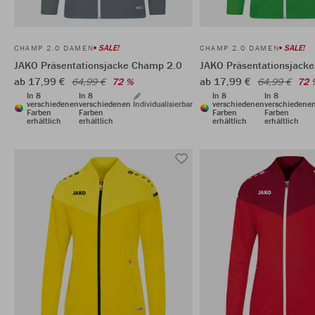
SALE!
SALE!
CHAMP 2.0 DAMEN
CHAMP 2.0 DAMEN
JAKO Präsentationsjacke Champ 2.0
JAKO Präsentationsjack
ab 17,99 €
ab 17,99 €
64,99 €
72 %
64,99 €
72 
In 8
In 8
In 8
In 8
verschiedenen
verschiedenen
Individualisierbar
verschiedenen
verschiedene
Farben
Farben
Farben
Farben
erhältlich
erhältlich
erhältlich
erhältlich