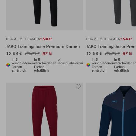
SALE!
SALE!
CHAMP 2.0 DAMEN
CHAMP 2.0 DAMEN
JAKO Trainingshose Premium Damen
JAKO Trainingshose Pr
12,99 €
12,99 €
39,99 €
67 %
39,99 €
67 %
In 5
In 5
In 5
In 5
verschiedenen
verschiedenen
Individualisierbar
verschiedenen
verschiedene
Farben
Farben
Farben
Farben
erhältlich
erhältlich
erhältlich
erhältlich