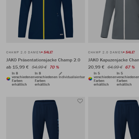
SALE!
SALE!
CHAMP 2.0 DAMEN
CHAMP 2.0 DAMEN
JAKO Präsentationsjacke Champ 2.0
JAKO Kapuzenjacke Cha
ab 15,99 €
20,99 €
54,99 €
70 %
64,99 €
67 %
In 8
In 8
In 5
In 5
verschiedenen
verschiedenen
Individualisierbar
verschiedenen
verschiedene
Farben
Farben
Farben
Farben
erhältlich
erhältlich
erhältlich
erhältlich