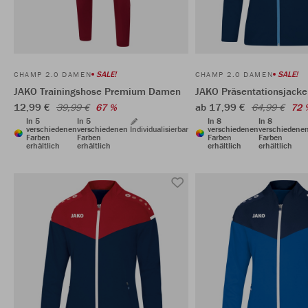
SALE!
SALE!
CHAMP 2.0 DAMEN
CHAMP 2.0 DAMEN
JAKO Trainingshose Premium Damen
JAKO Präsentationsjack
12,99 €
ab 17,99 €
39,99 €
67 %
64,99 €
72 
In 5
In 5
In 8
In 8
verschiedenen
verschiedenen
Individualisierbar
verschiedenen
verschiedene
Farben
Farben
Farben
Farben
erhältlich
erhältlich
erhältlich
erhältlich