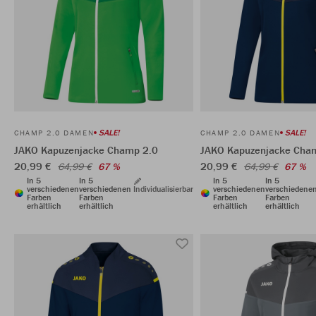
SALE!
SALE!
CHAMP 2.0 DAMEN
CHAMP 2.0 DAMEN
JAKO Kapuzenjacke Champ 2.0
JAKO Kapuzenjacke Cha
20,99 €
20,99 €
64,99 €
67 %
64,99 €
67 %
In 5
In 5
In 5
In 5
verschiedenen
verschiedenen
Individualisierbar
verschiedenen
verschiedene
Farben
Farben
Farben
Farben
erhältlich
erhältlich
erhältlich
erhältlich