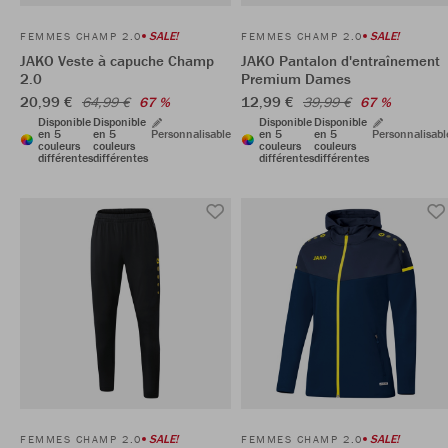
SALE!
SALE!
FEMMES CHAMP 2.0
FEMMES CHAMP 2.0
JAKO Veste à capuche Champ
JAKO Pantalon d'entraînement
2.0
Premium Dames
20,99 €
12,99 €
64,99 €
67 %
39,99 €
67 %
Disponible
Disponible
Disponible
Disponible
en 5
en 5
Personnalisable
en 5
en 5
Personnalisabl
couleurs
couleurs
couleurs
couleurs
différentes
différentes
différentes
différentes
SALE!
SALE!
FEMMES CHAMP 2.0
FEMMES CHAMP 2.0