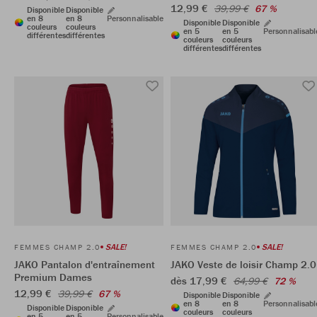
12,99 €
39,99 €
67 %
Disponible
Disponible
en 8
en 8
Personnalisable
Disponible
Disponible
couleurs
couleurs
en 5
en 5
Personnalisabl
différentes
différentes
couleurs
couleurs
différentes
différentes
SALE!
SALE!
FEMMES CHAMP 2.0
FEMMES CHAMP 2.0
JAKO Pantalon d'entraînement
JAKO Veste de loisir Champ 2.0
Premium Dames
dès 17,99 €
64,99 €
72 %
12,99 €
39,99 €
67 %
Disponible
Disponible
en 8
en 8
Personnalisabl
Disponible
Disponible
couleurs
couleurs
en 5
en 5
Personnalisable