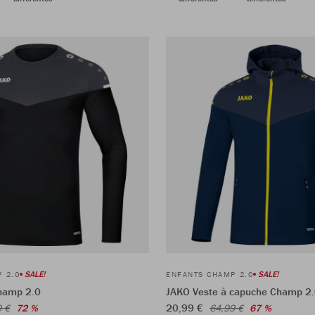
SALE!
SALE!
 2.0
ENFANTS CHAMP 2.0
hamp 2.0
JAKO Veste à capuche Champ 2
20,99 €
9 €
72 %
64,99 €
67 %