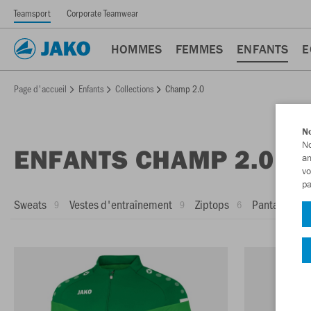
Teamsport
Corporate Teamwear
HOMMES
FEMMES
ENFANTS
E
Page d'accueil
Enfants
Collections
Champ 2.0
No
No
ENFANTS CHAMP 2.0
am
vo
pa
Sweats
Vestes d'entraînement
Ziptops
Pantalons d
9
9
6