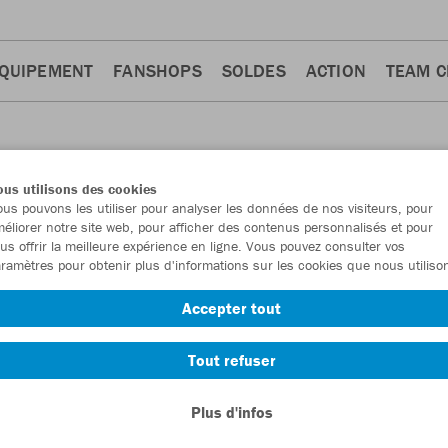
QUIPEMENT
FANSHOPS
SOLDES
ACTION
TEAM 
us utilisons des cookies
us pouvons les utiliser pour analyser les données de nos visiteurs, pour
éliorer notre site web, pour afficher des contenus personnalisés et pour
us offrir la meilleure expérience en ligne. Vous pouvez consulter vos
ramètres pour obtenir plus d'informations sur les cookies que nous utiliso
'entraînement
4
Accepter tout
Tout refuser
Plus d'infos