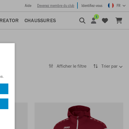
Aide
Devenez membre du club
Identifiez-vous
FR
1
CREATOR
CHAUSSURES
Afficher le filtre
Trier par
ns.