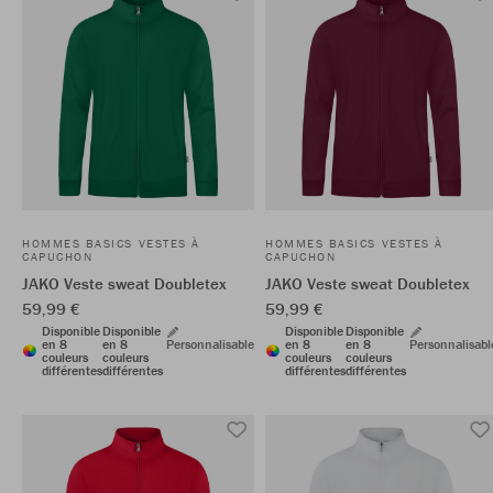
HOMMES BASICS VESTES À
HOMMES BASICS VESTES À
CAPUCHON
CAPUCHON
JAKO Veste sweat Doubletex
JAKO Veste sweat Doubletex
59,99 €
59,99 €
Disponible
Disponible
Disponible
Disponible
en 8
en 8
Personnalisable
en 8
en 8
Personnalisabl
couleurs
couleurs
couleurs
couleurs
différentes
différentes
différentes
différentes