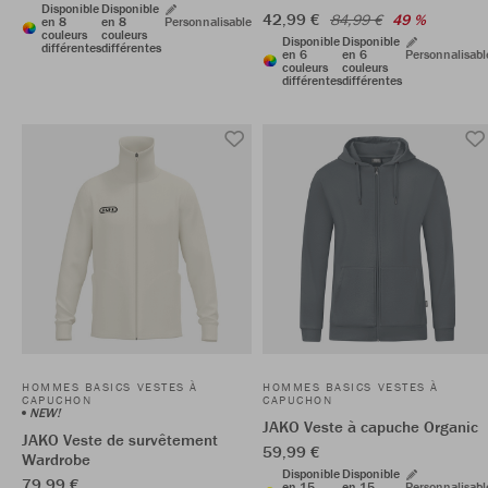
Disponible
Disponible
42,99 €
84,99 €
49 %
en 8
en 8
Personnalisable
couleurs
couleurs
Disponible
Disponible
différentes
différentes
en 6
en 6
Personnalisabl
couleurs
couleurs
différentes
différentes
HOMMES BASICS VESTES À
HOMMES BASICS VESTES À
CAPUCHON
CAPUCHON
NEW!
JAKO Veste à capuche Organic
JAKO Veste de survêtement
59,99 €
Wardrobe
Disponible
Disponible
79,99 €
en 15
en 15
Personnalisabl