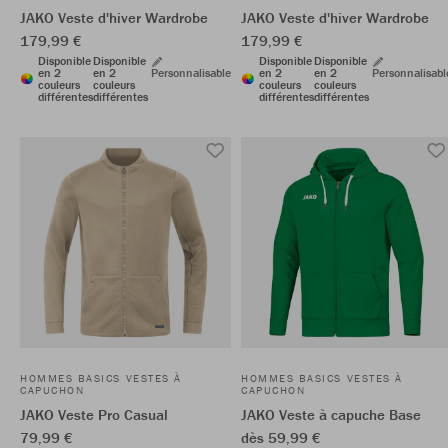
JAKO Veste d'hiver Wardrobe
JAKO Veste d'hiver Wardrobe
179,99 €
179,99 €
Disponible
Disponible
Disponible
Disponible
en 2
en 2
Personnalisable
en 2
en 2
Personnalisabl
couleurs
couleurs
couleurs
couleurs
différentes
différentes
différentes
différentes
HOMMES BASICS VESTES À
HOMMES BASICS VESTES À
CAPUCHON
CAPUCHON
JAKO Veste Pro Casual
JAKO Veste à capuche Base
79,99 €
dès 59,99 €