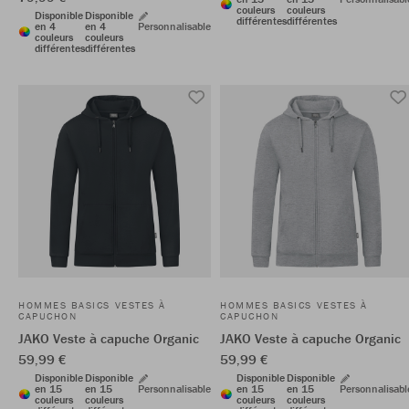
couleurs
couleurs
Disponible
Disponible
différentes
différentes
en 4
en 4
Personnalisable
couleurs
couleurs
différentes
différentes
HOMMES BASICS VESTES À
HOMMES BASICS VESTES À
CAPUCHON
CAPUCHON
JAKO Veste à capuche Organic
JAKO Veste à capuche Organic
59,99 €
59,99 €
Disponible
Disponible
Disponible
Disponible
en 15
en 15
Personnalisable
en 15
en 15
Personnalisabl
couleurs
couleurs
couleurs
couleurs