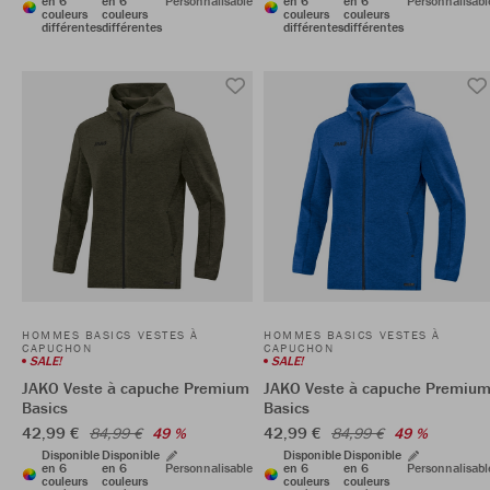
en 6
en 6
Personnalisable
en 6
en 6
Personnalisabl
couleurs
couleurs
couleurs
couleurs
différentes
différentes
différentes
différentes
HOMMES BASICS VESTES À
HOMMES BASICS VESTES À
CAPUCHON
CAPUCHON
SALE!
SALE!
JAKO Veste à capuche Premium
JAKO Veste à capuche Premiu
Basics
Basics
42,99 €
42,99 €
84,99 €
49 %
84,99 €
49 %
Disponible
Disponible
Disponible
Disponible
en 6
en 6
Personnalisable
en 6
en 6
Personnalisabl
couleurs
couleurs
couleurs
couleurs