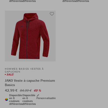
différentes
différentes
différentes
différentes
HOMMES BASICS VESTES À
CAPUCHON
SALE!
JAKO Veste à capuche Premium
Basics
42,99 €
84,99 €
49 %
Disponible
Disponible
en 6
en 6
Personnalisable
couleurs
couleurs
différentes
différentes