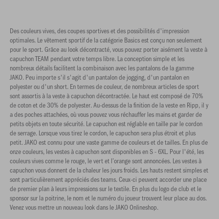
Des couleurs vives, des coupes sportives et des possibilités d'impression
optimales. Le vêtement sportif de la catégorie Basics est conçu non seulement
pour le sport. Grâce au look décontracté, vous pouvez porter aisément la veste à
capuchon TEAM pendant votre temps libre. La conception simple et les
nombreux détails facilitent la combinaison avec les pantalons de la gamme
JAKO. Peu importe s'il s'agit d'un pantalon de jogging, d'un pantalon en
polyester ou d'un short. En termes de couleur, de nombreux articles de sport
sont assortis à la veste à capuchon décontractée. Le haut est composé de 70%
de coton et de 30% de polyester. Au-dessus de la finition de la veste en Ripp, il y
a des poches attachées, où vous pouvez vous réchauffer les mains et garder de
petits objets en toute sécurité. Le capuchon est réglable en taille par le cordon
de serrage. Lorsque vous tirez le cordon, le capuchon sera plus étroit et plus
petit. JAKO est connu pour une vaste gamme de couleurs et de tailles. En plus de
onze couleurs, les vestes à capuchon sont disponibles en S - 6XL. Pour l'été, les
couleurs vives comme le rouge, le vert et l’orange sont annoncées. Les vestes à
capuchon vous donnent de la chaleur les jours froids. Les hauts restent simples et
sont particulièrement appréciés des teams. Ceux-ci peuvent accorder une place
de premier plan à leurs impressions sur le textile. En plus du logo de club et le
sponsor sur la poitrine, le nom et le numéro du joueur trouvent leur place au dos.
Venez vous mettre un nouveau look dans le JAKO Onlineshop.