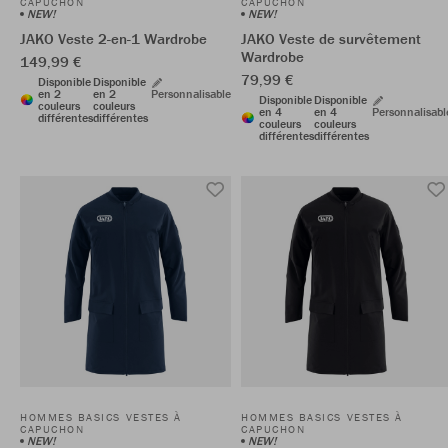
CAPUCHON
CAPUCHON
NEW!
NEW!
JAKO Veste 2-en-1 Wardrobe
JAKO Veste de survêtement
Wardrobe
149,99 €
79,99 €
Disponible
Disponible
en 2
en 2
Personnalisable
Disponible
Disponible
couleurs
couleurs
en 4
en 4
Personnalisabl
différentes
différentes
couleurs
couleurs
différentes
différentes
HOMMES BASICS VESTES À
HOMMES BASICS VESTES À
CAPUCHON
CAPUCHON
NEW!
NEW!