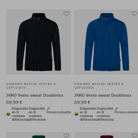
HOMMES BASICS VESTES À
HOMMES BASICS VESTES À
CAPUCHON
CAPUCHON
JAKO Veste sweat Doubletex
JAKO Veste sweat Doubletex
59,99 €
59,99 €
Disponible
Disponible
Disponible
Disponible
en 8
en 8
Personnalisable
en 8
en 8
Personnalisabl
couleurs
couleurs
couleurs
couleurs
différentes
différentes
différentes
différentes