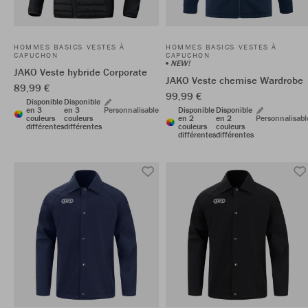
HOMMES BASICS VESTES À
HOMMES BASICS VESTES À
CAPUCHON
CAPUCHON
NEW!
JAKO Veste hybride Corporate
JAKO Veste chemise Wardrobe
89,99 €
99,99 €
Disponible
Disponible
en 3
en 3
Personnalisable
Disponible
Disponible
couleurs
couleurs
en 2
en 2
Personnalisabl
différentes
différentes
couleurs
couleurs
différentes
différentes