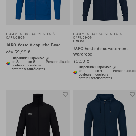
HOMMES BASICS VESTES À
HOMMES BASICS VESTES À
CAPUCHON
CAPUCHON
NEW!
JAKO Veste à capuche Base
JAKO Veste de survêtement
dès 59,99 €
Wardrobe
Disponible
Disponible
79,99 €
en 8
en 8
Personnalisable
couleurs
couleurs
Disponible
Disponible
différentes
différentes
en 4
en 4
Personnalisabl
couleurs
couleurs
différentes
différentes