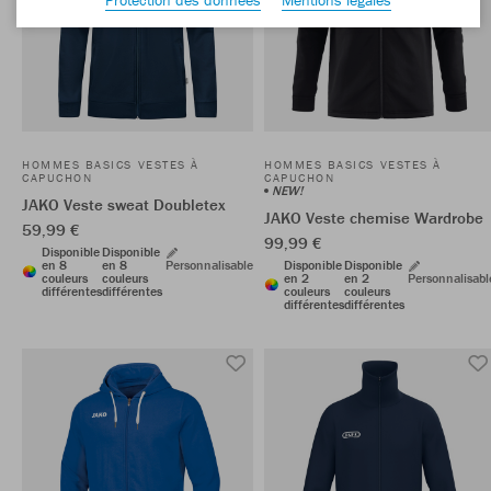
HOMMES BASICS VESTES À
HOMMES BASICS VESTES À
CAPUCHON
CAPUCHON
NEW!
JAKO Veste sweat Doubletex
JAKO Veste chemise Wardrobe
59,99 €
99,99 €
Disponible
Disponible
en 8
en 8
Personnalisable
Disponible
Disponible
couleurs
couleurs
en 2
en 2
Personnalisabl
différentes
différentes
couleurs
couleurs
différentes
différentes