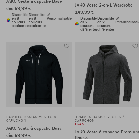
JAKO Veste à capuche Base
JAKO Veste 2-en-1 Wardrobe
dès 59,99 €
149,99 €
Disponible
Disponible
en 8
en 8
Personnalisable
Disponible
Disponible
couleurs
couleurs
en 2
en 2
Personnalisabl
différentes
différentes
couleurs
couleurs
différentes
différentes
HOMMES BASICS VESTES À
HOMMES BASICS VESTES À
CAPUCHON
CAPUCHON
SALE!
JAKO Veste à capuche Base
JAKO Veste à capuche Premiu
dès 59,99 €
Basics