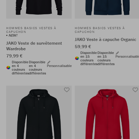
HOMMES BASICS VESTES À
HOMMES BASICS VESTES À
CAPUCHON
CAPUCHON
NEW!
JAKO Veste à capuche Organic
JAKO Veste de survêtement
59,99 €
Wardrobe
Disponible
Disponible
79,99 €
en 15
en 15
Personnalisabl
couleurs
couleurs
Disponible
Disponible
différentes
différentes
en 4
en 4
Personnalisable
couleurs
couleurs
différentes
différentes