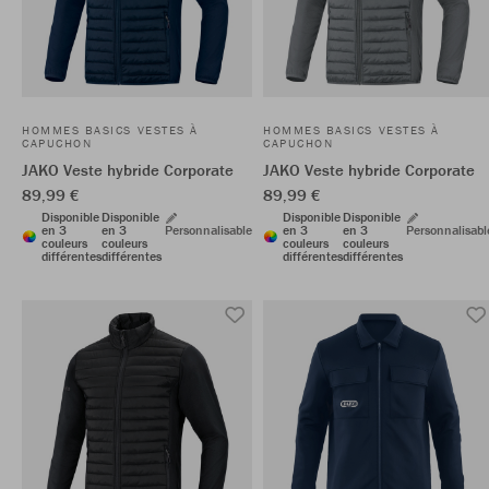
HOMMES BASICS VESTES À
HOMMES BASICS VESTES À
CAPUCHON
CAPUCHON
JAKO Veste hybride Corporate
JAKO Veste hybride Corporate
89,99 €
89,99 €
Disponible
Disponible
Disponible
Disponible
en 3
en 3
Personnalisable
en 3
en 3
Personnalisabl
couleurs
couleurs
couleurs
couleurs
différentes
différentes
différentes
différentes