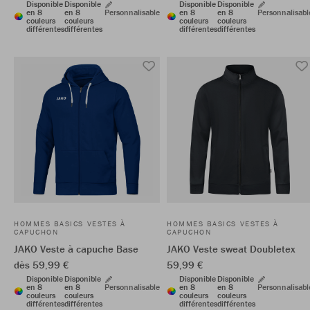
Disponible
Disponible
Disponible
Disponible
en 8
en 8
Personnalisable
en 8
en 8
Personnalisabl
couleurs
couleurs
couleurs
couleurs
différentes
différentes
différentes
différentes
HOMMES BASICS VESTES À
HOMMES BASICS VESTES À
CAPUCHON
CAPUCHON
JAKO Veste à capuche Base
JAKO Veste sweat Doubletex
dès 59,99 €
59,99 €
Disponible
Disponible
Disponible
Disponible
en 8
en 8
Personnalisable
en 8
en 8
Personnalisabl
couleurs
couleurs
couleurs
couleurs
différentes
différentes
différentes
différentes