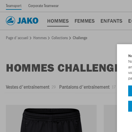
Teamsport
Corporate Teamwear
HOMMES
FEMMES
ENFANTS
E
Page d'accueil
Hommes
Collections
Challenge
No
No
HOMMES CHALLENGE
am
vo
pa
Vestes d'entraînement
Pantalons d'entraînement
Vestes
29
17