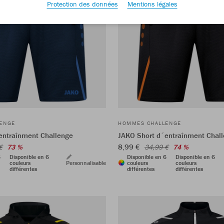
Protection des données
Mentions légales
ENGE
HOMMES CHALLENGE
entraînment Challenge
JAKO Short d´entraînment Chal
8,99 €
€
73 %
34,99 €
74 %
6
Disponible en 6
Disponible en 6
Disponible en 6
couleurs
Personnalisable
couleurs
couleurs
différentes
différentes
différentes