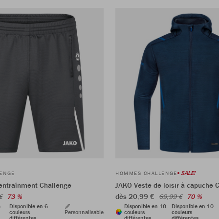
SALE!
ENGE
HOMMES CHALLENGE
entraînment Challenge
JAKO Veste de loisir à capuche 
dès 20,99 €
€
73 %
69,99 €
70 %
6
Disponible en 6
Disponible en 10
Disponible en 10
couleurs
Personnalisable
couleurs
couleurs
différentes
différentes
différentes