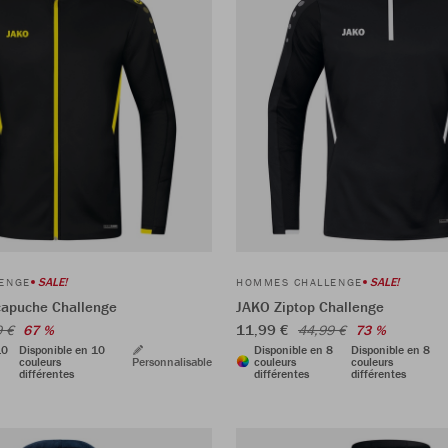
SALE!
SALE!
ENGE
HOMMES CHALLENGE
capuche Challenge
JAKO Ziptop Challenge
11,99 €
9 €
67 %
44,99 €
73 %
10
Disponible en 10
Disponible en 8
Disponible en 8
couleurs
Personnalisable
couleurs
couleurs
différentes
différentes
différentes