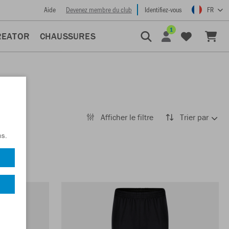
Aide
Devenez membre du club
Identifiez-vous
FR
1
REATOR
CHAUSSURES
Afficher le filtre
Trier par
ns.