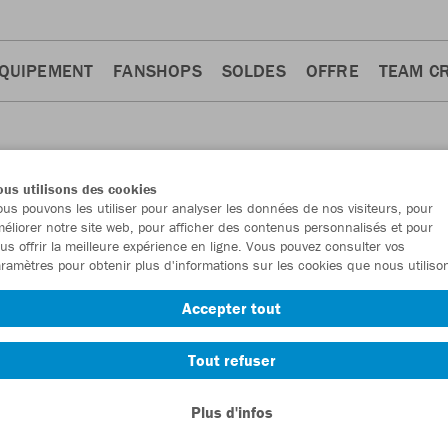
QUIPEMENT
FANSHOPS
SOLDES
OFFRE
TEAM C
us utilisons des cookies
us pouvons les utiliser pour analyser les données de nos visiteurs, pour
éliorer notre site web, pour afficher des contenus personnalisés et pour
us offrir la meilleure expérience en ligne. Vous pouvez consulter vos
ramètres pour obtenir plus d'informations sur les cookies que nous utiliso
Shorts
Sweats
Ziptops
Pantalons
10
9
8
8
3
Accepter tout
Tout refuser
Plus d'infos