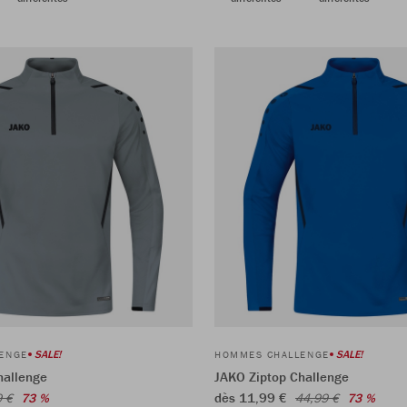
SALE!
SALE!
ENGE
HOMMES CHALLENGE
hallenge
JAKO Ziptop Challenge
dès 11,99 €
9 €
73 %
44,99 €
73 %