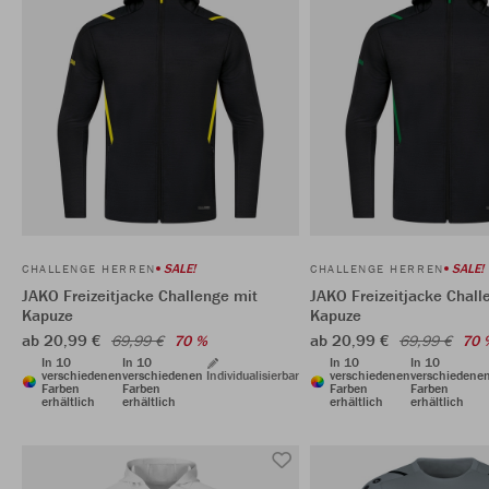
SALE!
SALE!
CHALLENGE HERREN
CHALLENGE HERREN
JAKO Freizeitjacke Challenge mit
JAKO Freizeitjacke Chall
Kapuze
Kapuze
ab 20,99 €
ab 20,99 €
69,99 €
70 %
69,99 €
70 
In 10
In 10
In 10
In 10
verschiedenen
verschiedenen
Individualisierbar
verschiedenen
verschiedene
Farben
Farben
Farben
Farben
erhältlich
erhältlich
erhältlich
erhältlich