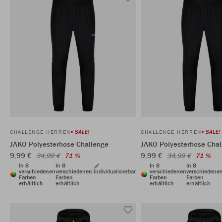
SALE!
SALE!
CHALLENGE HERREN
CHALLENGE HERREN
JAKO Polyesterhose Challenge
JAKO Polyesterhose Chal
9,99 €
9,99 €
34,99 €
71 %
34,99 €
71 %
In 8
In 8
In 8
In 8
verschiedenen
verschiedenen
Individualisierbar
verschiedenen
verschiedene
Farben
Farben
Farben
Farben
erhältlich
erhältlich
erhältlich
erhältlich