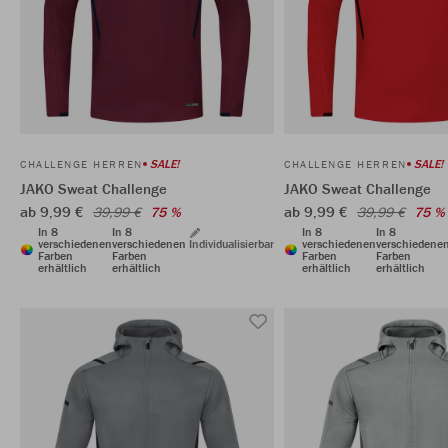
SALE!
SALE!
CHALLENGE HERREN
CHALLENGE HERREN
JAKO Sweat Challenge
JAKO Sweat Challenge
ab 9,99 €
ab 9,99 €
39,99 €
75 %
39,99 €
75 %
In 8
In 8
In 8
In 8
verschiedenen
verschiedenen
Individualisierbar
verschiedenen
verschiedene
Farben
Farben
Farben
Farben
erhältlich
erhältlich
erhältlich
erhältlich