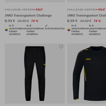
SALE!
SALE!
CHALLENGE HERREN
CHALLENGE HERREN
JAKO Trainingsshort Challenge
JAKO Trainingsshort Cha
8,99 €
8,99 €
34,99 €
74 %
34,99 €
74 %
In 6
In 6
In 6
In 6
verschiedenen
verschiedenen
Individualisierbar
verschiedenen
verschiedene
Farben
Farben
Farben
Farben
erhältlich
erhältlich
erhältlich
erhältlich