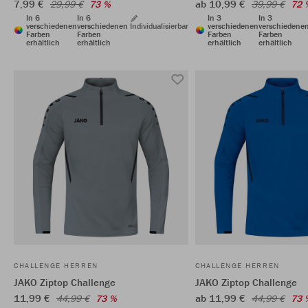
7,99 €
ab 10,99 €
29,99 €
73 %
39,99 €
72 
In 6
In 6
In 3
In 3
verschiedenen
verschiedenen
Individualisierbar
verschiedenen
verschiedene
Farben
Farben
Farben
Farben
erhältlich
erhältlich
erhältlich
erhältlich
CHALLENGE HERREN
CHALLENGE HERREN
JAKO Ziptop Challenge
JAKO Ziptop Challenge
11,99 €
ab 11,99 €
44,99 €
73 %
44,99 €
73 