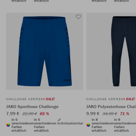
erhältlich
erhältlich
erhältlich
erhältlich
SALE!
SALE!
CHALLENGE HERREN
CHALLENGE HERREN
JAKO Sporthose Challenge
JAKO Polyesterhose Chal
7,99 €
9,99 €
22,99 €
65 %
34,99 €
71 %
In 6
In 6
In 8
In 8
verschiedenen
verschiedenen
Individualisierbar
verschiedenen
verschiedene
Farben
Farben
Farben
Farben
erhältlich
erhältlich
erhältlich
erhältlich