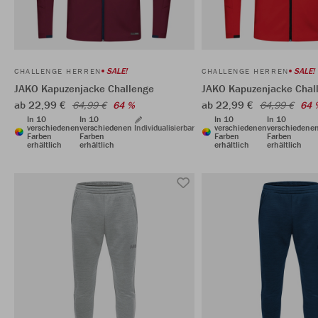
SALE!
SALE!
CHALLENGE HERREN
CHALLENGE HERREN
JAKO Kapuzenjacke Challenge
JAKO Kapuzenjacke Chal
ab 22,99 €
ab 22,99 €
64,99 €
64 %
64,99 €
64 
In 10
In 10
In 10
In 10
verschiedenen
verschiedenen
Individualisierbar
verschiedenen
verschiedene
Farben
Farben
Farben
Farben
erhältlich
erhältlich
erhältlich
erhältlich