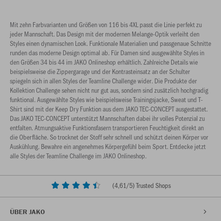
dem Sport als Einheit zusammengehört.
Mit zehn Farbvarianten und Größen von 116 bis 4XL passt die Linie perfekt zu
jeder Mannschaft. Das Design mit der modernen Melange-Optik verleiht den
Styles einen dynamischen Look. Funktionale Materialien und passgenaue Schnitte
runden das moderne Design optimal ab. Für Damen sind ausgewählte Styles in
den Größen 34 bis 44 im JAKO Onlineshop erhältlich. Zahlreiche Details wie
beispielsweise die Zippergarage und der Kontrasteinsatz an der Schulter
spiegeln sich in allen Styles der Teamline Challenge wider. Die Produkte der
Kollektion Challenge sehen nicht nur gut aus, sondern sind zusätzlich hochgradig
funktional. Ausgewählte Styles wie beispielsweise Trainingsjacke, Sweat und T-
Shirt sind mit der Keep Dry Funktion aus dem JAKO TEC-CONCEPT ausgestattet.
Das JAKO TEC-CONCEPT unterstützt Mannschaften dabei ihr volles Potenzial zu
entfalten. Atmungsaktive Funktionsfasern transportieren Feuchtigkeit direkt an
die Oberfläche. So trocknet der Stoff sehr schnell und schützt deinen Körper vor
Auskühlung. Bewahre ein angenehmes Körpergefühl beim Sport. Entdecke jetzt
alle Styles der Teamline Challenge im JAKO Onlineshop.
(
4,61
/5) Trusted Shops
ÜBER JAKO