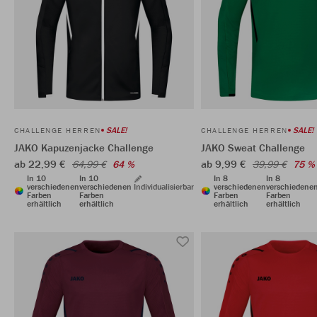
SALE!
SALE!
CHALLENGE HERREN
CHALLENGE HERREN
JAKO Kapuzenjacke Challenge
JAKO Sweat Challenge
ab 22,99 €
ab 9,99 €
64,99 €
64 %
39,99 €
75 %
In 10
In 10
In 8
In 8
verschiedenen
verschiedenen
Individualisierbar
verschiedenen
verschiedene
Farben
Farben
Farben
Farben
erhältlich
erhältlich
erhältlich
erhältlich