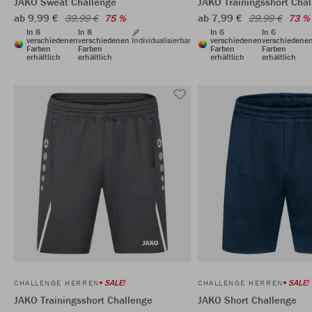
JAKO Sweat Challenge
JAKO Trainingsshort Cha
ab 9,99 €
ab 7,99 €
39,99 €
75 %
29,99 €
73 %
In 8
In 8
In 6
In 6
verschiedenen
verschiedenen
Individualisierbar
verschiedenen
verschiedene
Farben
Farben
Farben
Farben
erhältlich
erhältlich
erhältlich
erhältlich
SALE!
SALE!
CHALLENGE HERREN
CHALLENGE HERREN
JAKO Trainingsshort Challenge
JAKO Short Challenge