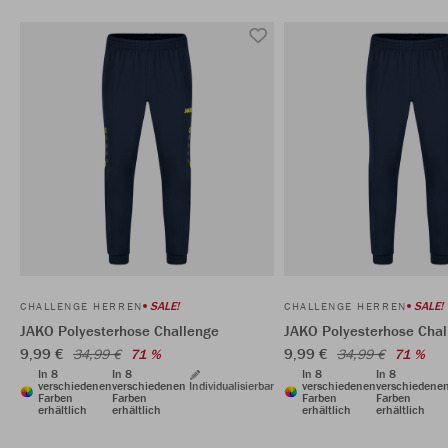
SALE!
SALE!
CHALLENGE HERREN
CHALLENGE HERREN
JAKO Polyesterhose Challenge
JAKO Polyesterhose Chal
9,99 €
9,99 €
34,99 €
71 %
34,99 €
71 %
In 8
In 8
In 8
In 8
verschiedenen
verschiedenen
Individualisierbar
verschiedenen
verschiedene
Farben
Farben
Farben
Farben
erhältlich
erhältlich
erhältlich
erhältlich