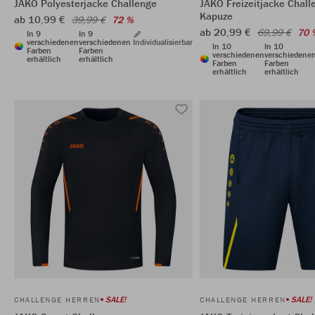
JAKO Polyesterjacke Challenge
JAKO Freizeitjacke Chall
Kapuze
ab 10,99 €
39,99 €
72 %
ab 20,99 €
69,99 €
70 
In 9
In 9
verschiedenen
verschiedenen
Individualisierbar
In 10
In 10
Farben
Farben
verschiedenen
verschiedene
erhältlich
erhältlich
Farben
Farben
erhältlich
erhältlich
SALE!
SALE!
CHALLENGE HERREN
CHALLENGE HERREN