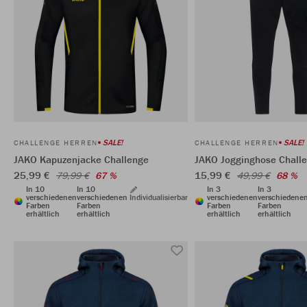
SALE!
SALE!
CHALLENGE HERREN
CHALLENGE HERREN
JAKO Kapuzenjacke Challenge
JAKO Jogginghose Chall
25,99 €
15,99 €
79,99 €
67 %
49,99 €
68 %
In 10
In 10
In 3
In 3
verschiedenen
verschiedenen
Individualisierbar
verschiedenen
verschiedene
Farben
Farben
Farben
Farben
erhältlich
erhältlich
erhältlich
erhältlich