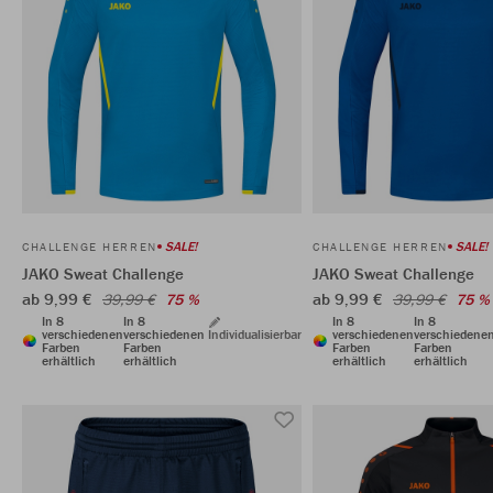
SALE!
SALE!
CHALLENGE HERREN
CHALLENGE HERREN
JAKO Sweat Challenge
JAKO Sweat Challenge
ab 9,99 €
ab 9,99 €
39,99 €
75 %
39,99 €
75 %
In 8
In 8
In 8
In 8
verschiedenen
verschiedenen
Individualisierbar
verschiedenen
verschiedene
Farben
Farben
Farben
Farben
erhältlich
erhältlich
erhältlich
erhältlich