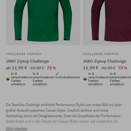
CHALLENGE HERREN
CHALLENGE HERREN
JAKO Ziptop Challenge
JAKO Ziptop Challenge
ab 11,99 €
11,99 €
44,99 €
73 %
44,99 €
73 %
In 8
In 8
In 8
In 8
verschiedenen
verschiedenen
Individualisierbar
verschiedenen
verschiedene
Farben
Farben
Farben
Farben
erhältlich
erhältlich
erhältlich
erhältlich
Die Teamline Challenge verbindet Performance-Styles zum ersten Mal mit einer
großen Auswahl passender Casual-Styles. Deutlich sichtbar wird diese
Verbindung durch die Designelemente. Denn die Grundfarbe der Performance-
Styles findet sich in den Details der Casual-Styles wieder und umgekehrt. So
setzt dein Team mit Challenge ein klares Zeichen, dass es vor, während und nach
Mehr anzeigen