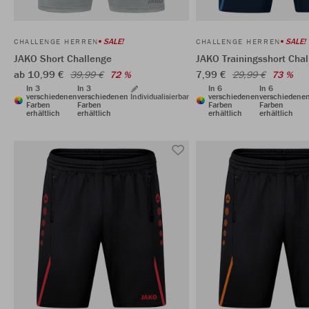
SALE!
SALE!
CHALLENGE HERREN
CHALLENGE HERREN
JAKO Short Challenge
JAKO Trainingsshort Cha
ab 10,99 €
7,99 €
39,99 €
72 %
29,99 €
73 %
In 3
In 3
In 6
In 6
verschiedenen
verschiedenen
Individualisierbar
verschiedenen
verschiedene
Farben
Farben
Farben
Farben
erhältlich
erhältlich
erhältlich
erhältlich