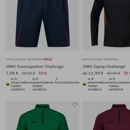
SALE!
CHALLENGE HERREN
CHALLENGE HERREN
JAKO Trainingsshort Challenge
JAKO Ziptop Challenge
7,99 €
ab 11,99 €
29,99 €
73 %
44,99 €
73 
In 6
In 6
In 8
In 8
verschiedenen
verschiedenen
Individualisierbar
verschiedenen
verschiedene
Farben
Farben
Farben
Farben
erhältlich
erhältlich
erhältlich
erhältlich