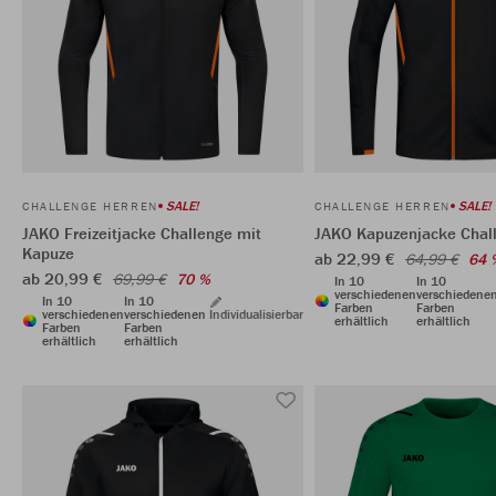
SALE!
SALE!
CHALLENGE HERREN
CHALLENGE HERREN
JAKO Freizeitjacke Challenge mit
JAKO Kapuzenjacke Chal
Kapuze
ab 22,99 €
64,99 €
64 
ab 20,99 €
69,99 €
70 %
In 10
In 10
verschiedenen
verschiedene
In 10
In 10
Farben
Farben
verschiedenen
verschiedenen
Individualisierbar
erhältlich
erhältlich
Farben
Farben
erhältlich
erhältlich