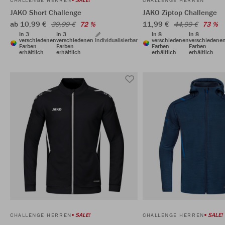
CHALLENGE HERREN
CHALLENGE HERREN
JAKO Short Challenge
JAKO Ziptop Challenge
ab 10,99 €
11,99 €
39,99 €
72 %
44,99 €
73 %
In 3
In 3
In 8
In 8
verschiedenen
verschiedenen
Individualisierbar
verschiedenen
verschiedene
Farben
Farben
Farben
Farben
erhältlich
erhältlich
erhältlich
erhältlich
SALE!
SALE!
CHALLENGE HERREN
CHALLENGE HERREN