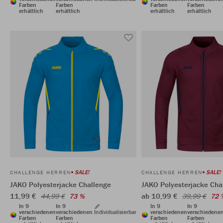
Farben
Farben
Farben
Farben
erhältlich
erhältlich
erhältlich
erhältlich
SALE!
SALE!
CHALLENGE HERREN
CHALLENGE HERREN
JAKO Polyesterjacke Challenge
JAKO Polyesterjacke Cha
11,99 €
ab 10,99 €
44,99 €
73 %
39,99 €
72 
In 9
In 9
In 9
In 9
verschiedenen
verschiedenen
Individualisierbar
verschiedenen
verschiedene
Farben
Farben
Farben
Farben