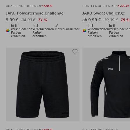
SALE!
SALE!
CHALLENGE HERREN
CHALLENGE HERREN
JAKO Polyesterhose Challenge
JAKO Sweat Challenge
9,99 €
ab 9,99 €
34,99 €
71 %
39,99 €
75 %
In 8
In 8
In 8
In 8
verschiedenen
verschiedenen
Individualisierbar
verschiedenen
verschiedene
Farben
Farben
Farben
Farben
erhältlich
erhältlich
erhältlich
erhältlich
SALE!