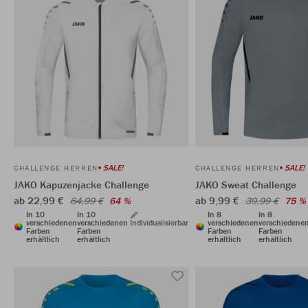
SALE!
SALE!
CHALLENGE HERREN
CHALLENGE HERREN
JAKO Kapuzenjacke Challenge
JAKO Sweat Challenge
ab 22,99 €
ab 9,99 €
64,99 €
64 %
39,99 €
75 %
In 10
In 10
In 8
In 8
verschiedenen
verschiedenen
Individualisierbar
verschiedenen
verschiedene
Farben
Farben
Farben
Farben
erhältlich
erhältlich
erhältlich
erhältlich