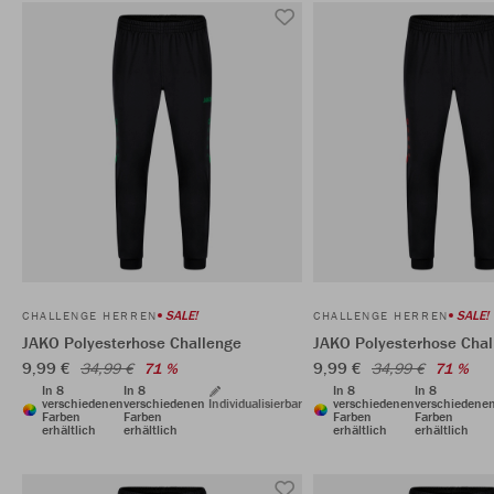
SALE!
SALE!
CHALLENGE HERREN
CHALLENGE HERREN
JAKO Polyesterhose Challenge
JAKO Polyesterhose Chal
9,99 €
9,99 €
34,99 €
71 %
34,99 €
71 %
In 8
In 8
In 8
In 8
verschiedenen
verschiedenen
Individualisierbar
verschiedenen
verschiedene
Farben
Farben
Farben
Farben
erhältlich
erhältlich
erhältlich
erhältlich