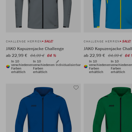
SALE!
SALE!
CHALLENGE HERREN
CHALLENGE HERREN
JAKO Kapuzenjacke Challenge
JAKO Kapuzenjacke Chal
ab 22,99 €
ab 22,99 €
64,99 €
64 %
64,99 €
64 
In 10
In 10
In 10
In 10
verschiedenen
verschiedenen
Individualisierbar
verschiedenen
verschiedene
Farben
Farben
Farben
Farben
erhältlich
erhältlich
erhältlich
erhältlich