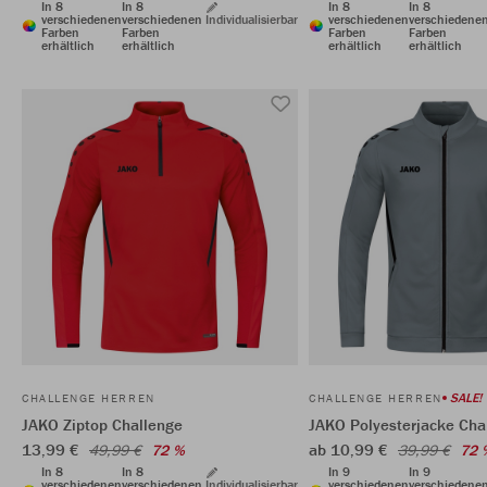
In 8
In 8
In 8
In 8
verschiedenen
verschiedenen
Individualisierbar
verschiedenen
verschiedene
Farben
Farben
Farben
Farben
erhältlich
erhältlich
erhältlich
erhältlich
SALE!
CHALLENGE HERREN
CHALLENGE HERREN
JAKO Ziptop Challenge
JAKO Polyesterjacke Cha
13,99 €
ab 10,99 €
49,99 €
72 %
39,99 €
72 
In 8
In 8
In 9
In 9
verschiedenen
verschiedenen
Individualisierbar
verschiedenen
verschiedene