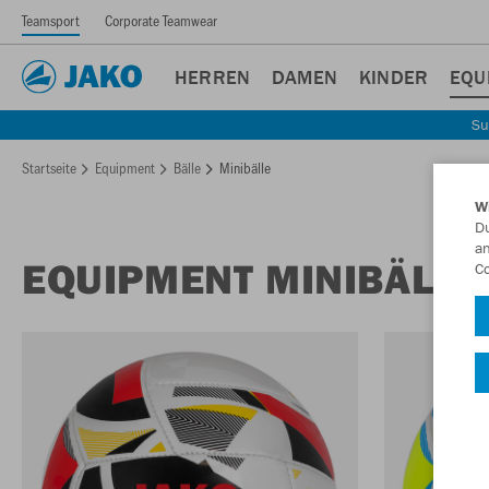
Teamsport
Corporate Teamwear
HERREN
DAMEN
KINDER
EQU
Su
Startseite
Equipment
Bälle
Minibälle
W
Du
an
EQUIPMENT MINIBÄLLE
Co