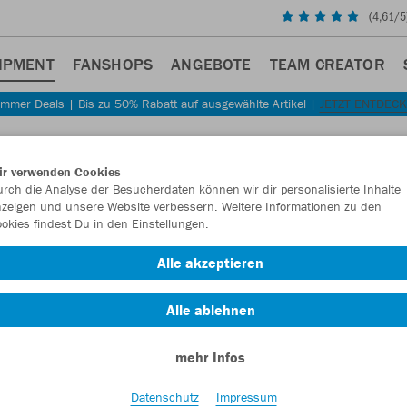
(
4,61
/5
IPMENT
FANSHOPS
ANGEBOTE
TEAM CREATOR
mmer Deals | Bis zu 50% Rabatt auf ausgewählte Artikel |
JETZT ENTDEC
ir verwenden Cookies
rch die Analyse der Besucherdaten können wir dir personalisierte Inhalte
zeigen und unsere Website verbessern. Weitere Informationen zu den
okies findest Du in den Einstellungen.
Alle akzeptieren
Alle ablehnen
mehr Infos
Datenschutz
Impressum