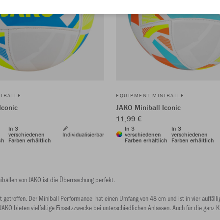
IBÄLLE
EQUIPMENT MINIBÄLLE
Iconic
JAKO Miniball Iconic
11,99 €
In 3
In 3
In 3
verschiedenen
Individualisierbar
verschiedenen
verschiedenen
ch
Farben erhältlich
Farben erhältlich
Farben erhältlich
ibällen von JAKO ist die Überraschung perfekt.
t getroffen. Der Miniball Performance hat einen Umfang von 48 cm und ist in vier auffäll
JAKO bieten vielfältige Einsatzzwecke bei unterschiedlichen Anlässen. Auch für die ganz 