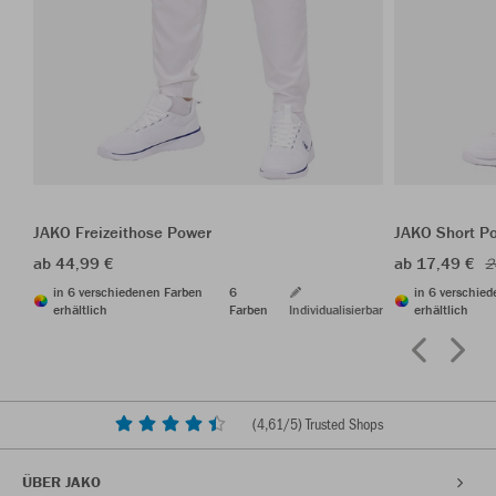
JAKO Freizeithose Power
JAKO Short P
ab 44,99 €
ab 17,49 €
2
in 6 verschiedenen Farben
6
in 6 verschie
erhältlich
Farben
Individualisierbar
erhältlich
(
4,61
/5) Trusted Shops
ÜBER JAKO