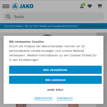
1
Suche
Summer Deals | Bis zu 50% Rabatt auf ausgewählte Artikel |
JETZT ENTDECKEN
Wir verwenden Cookies
Durch die Analyse der Besucherdaten können wir dir
personalisierte Inhalte anzeigen und unsere Website
verbessern. Weitere Informationen zu den Cookies findest Du
in den Einstellungen.
Alle akzeptieren
Alle ablehnen
mehr Infos
Datenschutz
Impressum