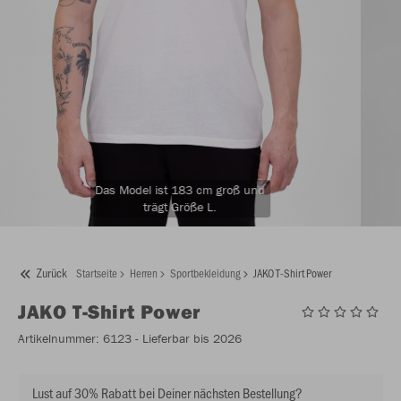
Das Model ist 183 cm groß und
trägt Größe L.
Zurück
Startseite
Herren
Sportbekleidung
JAKO T-Shirt Power
JAKO
T-Shirt Power
Artikelnummer:
6123
- Lieferbar bis 2026
Lust auf 30% Rabatt bei Deiner nächsten Bestellung?