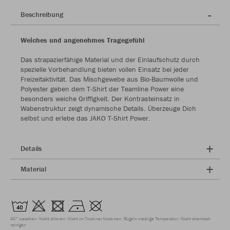
Beschreibung
Weiches und angenehmes Tragegefühl
Das strapazierfähige Material und der Einlaufschutz durch
spezielle Vorbehandlung bieten vollen Einsatz bei jeder
Freizeitaktivität. Das Mischgewebe aus Bio-Baumwolle und
Polyester geben dem T-Shirt der Teamline Power eine
besonders weiche Griffigkeit. Der Kontrasteinsatz in
Wabenstruktur zeigt dynamische Details. Überzeuge Dich
selbst und erlebe das JAKO T-Shirt Power.
Details
Material
40° waschen
Nicht chloren
Nicht im Trockner trocknen
Bügeln niedrige Temperatur
Nicht chemisch
reinigen