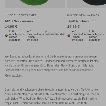
KINDER NECKWARMER
KINDER NECKWARMER
JAKO Neckwarmer
JAKO Neckwarmer
14,99 €
14,99 €
In 6
In 6
In 6
In 6
verschiedenen
verschiedenen
Individualisierbar
verschiedenen
verschiedene
Farben
Farben
Farben
Farben
erhältlich
erhältlich
erhältlich
erhältlich
Wer kennt es nicht? Es ist Winter und die Minustemperaturen machen deinem
Körper zu schaffen. Trotz Mütze, Handschuhen und warmer Winterjacke ist eine
Partie deines Körpers ungeschützt. Damit dein Gesicht und dein Hals nicht
ungeschützt den eisigen Winden ausgeliefert sind haben wir das passende
Accessoire für dich. Optimalen Schutz bei kälteren Temperaturen bietet dir der
Mehr anzeigen
JAKO Neckwarmer.
Der Hals - und Nackenbereich sollte optimal geschützt werden. Als Alternative
zum Schal empfehlen wir dir den JAKO Neckwarmer. Er bringt einige Vorteile mit
sich. Eisiger Wind beißt im Gesicht. Trotz all der Accessoires, die Du im Winter
trägst, hast Du nicht wirklich einen Schutz für dein Gesicht. Den JAKO