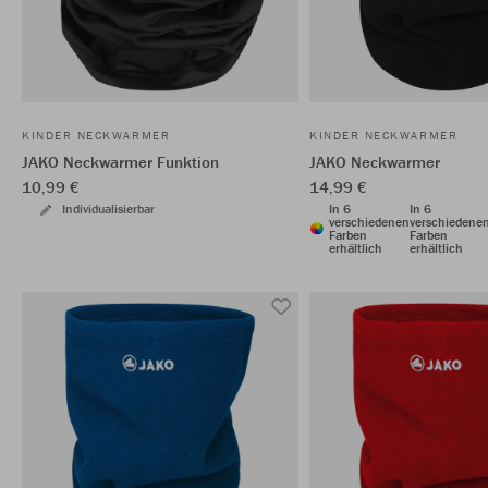
KINDER NECKWARMER
KINDER NECKWARMER
JAKO Neckwarmer Funktion
JAKO Neckwarmer
10,99 €
14,99 €
Individualisierbar
In 6
In 6
verschiedenen
verschiedene
Farben
Farben
erhältlich
erhältlich