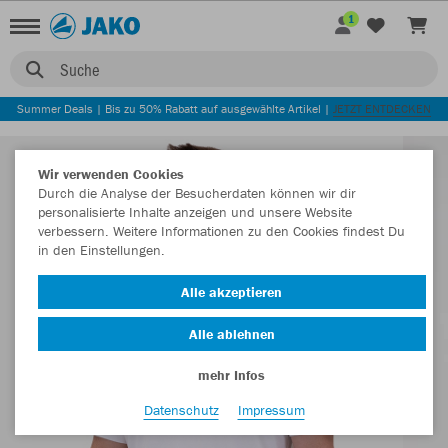
1
Suche
Summer Deals | Bis zu 50% Rabatt auf ausgewählte Artikel |
JETZT ENTDECKEN
Wir verwenden Cookies
Durch die Analyse der Besucherdaten können wir dir
personalisierte Inhalte anzeigen und unsere Website
verbessern. Weitere Informationen zu den Cookies findest Du
in den Einstellungen.
Alle akzeptieren
Alle ablehnen
mehr Infos
Datenschutz
Impressum