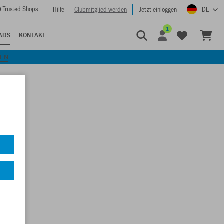
) Trusted Shops
Hilfe
Clubmitglied werden
Jetzt einloggen
DE
1
ADS
KONTAKT
KEN