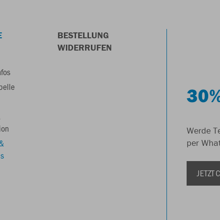
E
BESTELLUNG
WIDERRUFEN
nfos
belle
30%
&
ion
Werde Te
 &
per Wha
s
JETZT