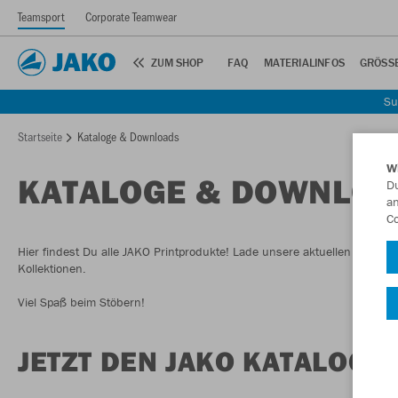
Teamsport
Corporate Teamwear
ZUM SHOP
FAQ
MATERIALINFOS
GRÖSSE
Su
Startseite
Kataloge & Downloads
W
KATALOGE & DOWNLO
Du
an
Co
Hier findest Du alle JAKO Printprodukte! Lade unsere aktuellen JAKO K
Kollektionen.
Viel Spaß beim Stöbern!
JETZT DEN JAKO KATALOG 