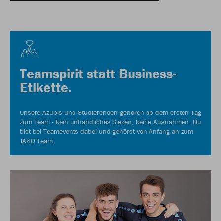
Teamspirit statt Business-
Etikette.
Unsere Azubis und Studierenden gehören ab dem ersten Tag
zum Team - kein unhandliches Siezen, keine Ausnahmen. Du
bist bei Teamevents dabei und gehörst von Anfang an zum
JAKO Team.