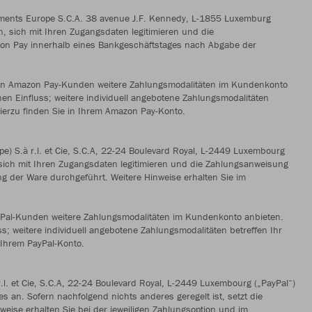
ments Europe S.C.A. 38 avenue J.F. Kennedy, L-1855 Luxemburg
, sich mit Ihren Zugangsdaten legitimieren und die
zon Pay innerhalb eines Bankgeschäftstages nach Abgabe der
ten Amazon Pay-Kunden weitere Zahlungsmodalitäten im Kundenkonto
nen Einfluss; weitere individuell angebotene Zahlungsmodalitäten
hierzu finden Sie in Ihrem Amazon Pay-Konto.
) S.à r.l. et Cie, S.C.A, 22-24 Boulevard Royal, L-2449 Luxembourg
, sich mit Ihren Zugangsdaten legitimieren und die Zahlungsanweisung
g der Ware durchgeführt. Weitere Hinweise erhalten Sie im
ayPal-Kunden weitere Zahlungsmodalitäten im Kundenkonto anbieten.
ss; weitere individuell angebotene Zahlungsmodalitäten betreffen Ihr
n Ihrem PayPal-Konto.
.l. et Cie, S.C.A, 22-24 Boulevard Royal, L-2449 Luxembourg („PayPal“)
s an. Sofern nachfolgend nichts anderes geregelt ist, setzt die
weise erhalten Sie bei der jeweiligen Zahlungsoption und im