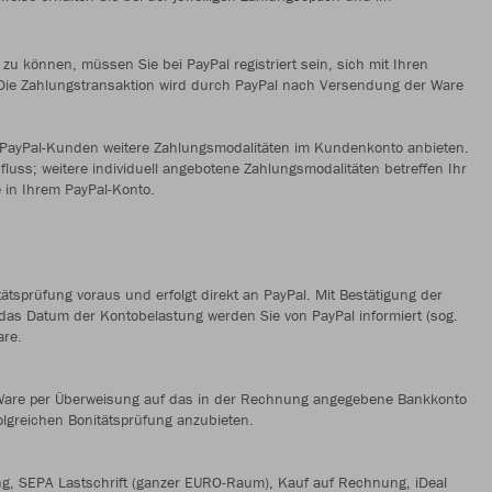
 können, müssen Sie bei PayPal registriert sein, sich mit Ihren
 Die Zahlungstransaktion wird durch PayPal nach Versendung der Ware
n PayPal-Kunden weitere Zahlungsmodalitäten im Kundenkonto anbieten.
fluss; weitere individuell angebotene Zahlungsmodalitäten betreffen Ihr
e in Ihrem PayPal-Konto.
tätsprüfung voraus und erfolgt direkt an PayPal. Mit Bestätigung der
 das Datum der Kontobelastung werden Sie von PayPal informiert (sog.
are.
Ware per Überweisung auf das in der Rechnung angegebene Bankkonto
olgreichen Bonitätsprüfung anzubieten.
ng, SEPA Lastschrift (ganzer EURO-Raum), Kauf auf Rechnung, iDeal