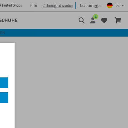
) Trusted Shops
Hilfe
Clubmitglied werden
Jetzt einloggen
DE
1
SCHUHE
KEN