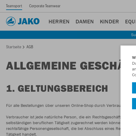
Teamsport
Corporate Teamwear
HERREN
DAMEN
KINDER
EQU
Su
Startseite
AGB
W
ALLGEMEINE GESCHÄF
Du
an
Co
1. GELTUNGSBEREICH
Für alle Bestellungen über unseren Online-Shop durch Verbraucher u
Verbraucher ist jede natürliche Person, die ein Rechtsgeschäft zu Zwe
selbständigen beruflichen Tätigkeit zugerechnet werden können. Untern
rechtsfähige Personengesellschaft, die bei Abschluss eines Rechtsges
Tätigkeit handelt.