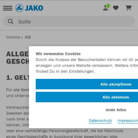
1
Suche
Startseite
AGB
ALLGEMEINE
Wir verwenden Cookies
GESCHÄFTSBEDINGUNGEN
Durch die Analyse der Besucherdaten können wir dir per
anzeigen und unsere Website verbessern. Weitere Info
findest Du in den Einstellungen.
1. GELTUNGSBEREICH
Alle akzeptieren
Für alle Bestellungen über unseren Online-Shop durch Verbraucher
und Unternehmer gelten die nachfolgenden AGB.
Alle ablehnen
Verbraucher ist jede natürliche Person, die ein Rechtsgeschäft zu
mehr Infos
Zwecken abschließt, die überwiegend weder ihrer gewerblichen
noch ihrer selbständigen beruflichen Tätigkeit zugerechnet werden
Datenschutz
Impressu
können. Unternehmer ist eine natürliche oder juristische Person
oder eine rechtsfähige Personengesellschaft, die bei Abschluss
eines Rechtsgeschäfts in Ausübung ihrer gewerblichen oder