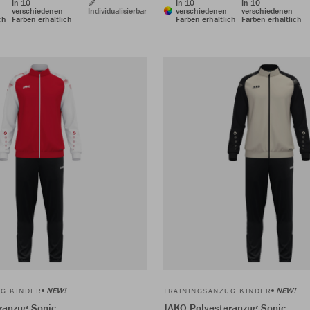
In 10
In 10
In 10
verschiedenen
Individualisierbar
verschiedenen
verschiedenen
ch
Farben erhältlich
Farben erhältlich
Farben erhältlich
NEW!
NEW!
UG KINDER
TRAININGSANZUG KINDER
ranzug Sonic
JAKO Polyesteranzug Sonic