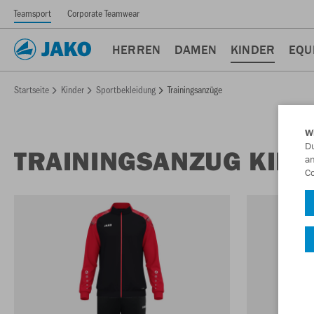
Teamsport
Corporate Teamwear
HERREN
DAMEN
KINDER
EQU
Startseite
Kinder
Sportbekleidung
Trainingsanzüge
W
Du
TRAININGSANZUG KIN
an
Co