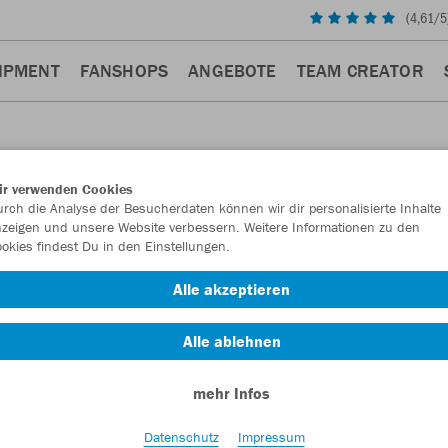
(
4,61
/5
IPMENT
FANSHOPS
ANGEBOTE
TEAM CREATOR
ir verwenden Cookies
rch die Analyse der Besucherdaten können wir dir personalisierte Inhalte
DER
zeigen und unsere Website verbessern. Weitere Informationen zu den
okies findest Du in den Einstellungen.
Alle akzeptieren
Alle ablehnen
mehr Infos
Datenschutz
Impressum