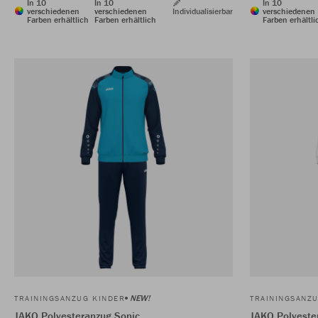
In 10
In 10
In 10
verschiedenen
verschiedenen
Individualisierbar
verschiedenen
Farben erhältlich
Farben erhältlich
Farben erhältli
NEW!
TRAININGSANZUG KINDER
TRAININGSANZ
JAKO Polyesteranzug Sonic
JAKO Polyeste