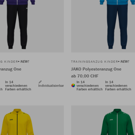
NEW!
NEW!
UG KINDER
TRAININGSANZUG KINDER
ranzug One
JAKO Polyesteranzug One
ab 70,00 CHF
In 14
In 14
In 14
verschiedenen
Individualisierbar
verschiedenen
verschiedenen
ch
Farben erhältlich
Farben erhältlich
Farben erhältlich