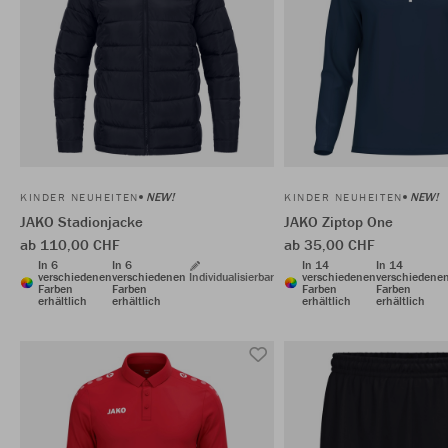
NEW!
NEW!
KINDER NEUHEITEN
KINDER NEUHEITEN
JAKO Stadionjacke
JAKO Ziptop One
ab 110,00 CHF
ab 35,00 CHF
In 6
In 6
In 14
In 14
verschiedenen
verschiedenen
Individualisierbar
verschiedenen
verschiedene
Farben
Farben
Farben
Farben
erhältlich
erhältlich
erhältlich
erhältlich