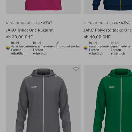
NEW!
NEW!
KINDER NEUHEITEN
KINDER NEUHEITEN
JAKO Trikot One kurzarm
JAKO Polyesterjacke One
ab 20,00 CHF
ab 40,00 CHF
In 14
In 14
In 14
In 14
verschiedenen
verschiedenen
Individualisierbar
verschiedenen
verschiedene
Farben
Farben
Farben
Farben
erhältlich
erhältlich
erhältlich
erhältlich