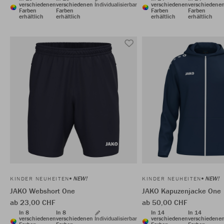
verschiedenen
verschiedenen
Individualisierbar
verschiedenen
verschiedene
Farben
Farben
Farben
Farben
erhältlich
erhältlich
erhältlich
erhältlich
NEW!
NEW!
KINDER NEUHEITEN
KINDER NEUHEITEN
JAKO Webshort One
JAKO Kapuzenjacke One
ab 23,00 CHF
ab 50,00 CHF
In 8
In 8
In 14
In 14
verschiedenen
verschiedenen
Individualisierbar
verschiedenen
verschiedene