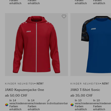
Farben
Farben
Farben
Farben
erhältlich
erhältlich
erhältlich
erhältlich
NEW!
NEW!
KINDER NEUHEITEN
KINDER NEUHEITEN
JAKO Kapuzenjacke One
JAKO T-Shirt Sonic
ab 50,00 CHF
ab 35,00 CHF
In 14
In 14
In 10
In 10
verschiedenen
verschiedenen
Individualisierbar
verschiedenen
verschiedene
Farben
Farben
Farben
Farben
erhältlich
erhältlich
erhältlich
erhältlich