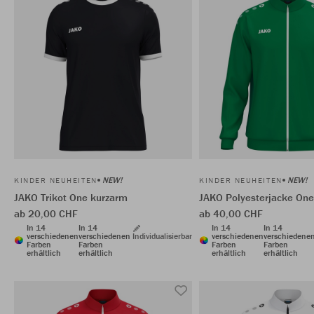
NEW!
NEW!
KINDER NEUHEITEN
KINDER NEUHEITEN
JAKO Trikot One kurzarm
JAKO Polyesterjacke One
ab 20,00 CHF
ab 40,00 CHF
In 14
In 14
In 14
In 14
verschiedenen
verschiedenen
Individualisierbar
verschiedenen
verschiedene
Farben
Farben
Farben
Farben
erhältlich
erhältlich
erhältlich
erhältlich