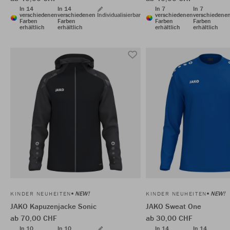
In 14
In 14
In 7
In 7
verschiedenen
verschiedenen
Individualisierbar
verschiedenen
verschiedene
Farben
Farben
Farben
Farben
erhältlich
erhältlich
erhältlich
erhältlich
NEW!
NEW!
KINDER NEUHEITEN
KINDER NEUHEITEN
JAKO Kapuzenjacke Sonic
JAKO Sweat One
ab 70,00 CHF
ab 30,00 CHF
In 10
In 10
In 14
In 14