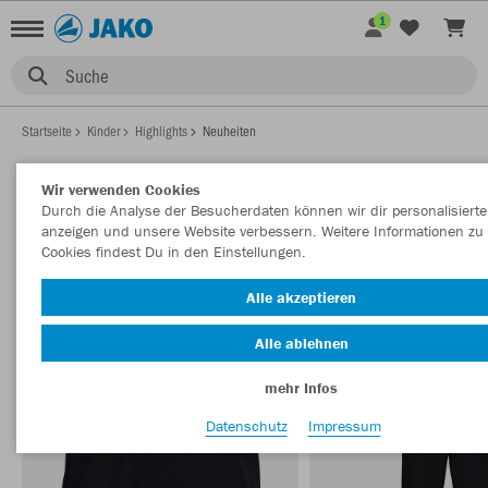
1
Suche
Startseite
Kinder
Highlights
Neuheiten
Wir verwenden Cookies
Durch die Analyse der Besucherdaten können wir dir personalisierte
KINDER NEUHEITEN
anzeigen und unsere Website verbessern. Weitere Informationen zu
Filter anzeigen
Sortieren nach
Cookies findest Du in den Einstellungen.
Alle akzeptieren
T-Shirts
Trainingsjacken
Trikots
Jacken
Shorts
60
48
42
31
3
Alle ablehnen
mehr Infos
Datenschutz
Impressum