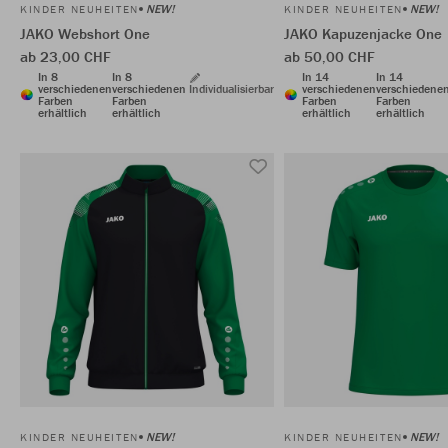
NEW!
NEW!
KINDER NEUHEITEN
KINDER NEUHEITEN
JAKO Webshort One
JAKO Kapuzenjacke One
ab 23,00 CHF
ab 50,00 CHF
In 8
In 8
In 14
In 14
verschiedenen
verschiedenen
Individualisierbar
verschiedenen
verschiedene
Farben
Farben
Farben
Farben
erhältlich
erhältlich
erhältlich
erhältlich
NEW!
NEW!
KINDER NEUHEITEN
KINDER NEUHEITEN