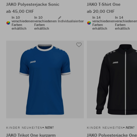
JAKO Polyesterjacke Sonic
JAKO T-Shirt One
ab 45,00 CHF
ab 20,00 CHF
In 10
In 10
In 14
In 14
verschiedenen
verschiedenen
Individualisierbar
verschiedenen
verschiedene
Farben
Farben
Farben
Farben
erhältlich
erhältlich
erhältlich
erhältlich
NEW!
NEW!
KINDER NEUHEITEN
KINDER NEUHEITEN
JAKO Trikot One kurzarm
JAKO Polyesterjacke One