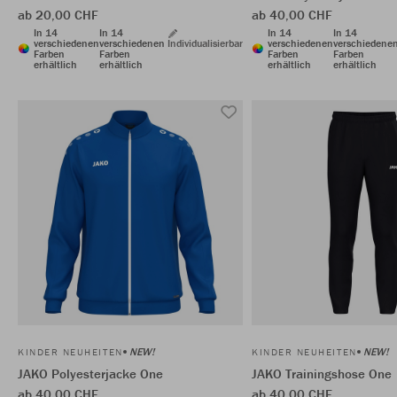
ab 20,00 CHF
ab 40,00 CHF
In 14
In 14
In 14
In 14
verschiedenen
verschiedenen
Individualisierbar
verschiedenen
verschiedene
Farben
Farben
Farben
Farben
erhältlich
erhältlich
erhältlich
erhältlich
NEW!
NEW!
KINDER NEUHEITEN
KINDER NEUHEITEN
JAKO Polyesterjacke One
JAKO Trainingshose One
ab 40,00 CHF
ab 40,00 CHF