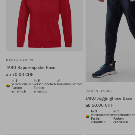
DAMEN BASICS
JAKO Kapuzenjacke Base
ab 70,00 CHF
In 8
In 8
verschiedenen
verschiedenen
Individualisierbar
Farben
Farben
DAMEN BASICS
erhältlich
erhältlich
JAKO Jogginghose Base
ab 50,00 CHF
In 3
In 3
verschiedenen
verschiedene
Farben
Farben
erhältlich
erhältlich