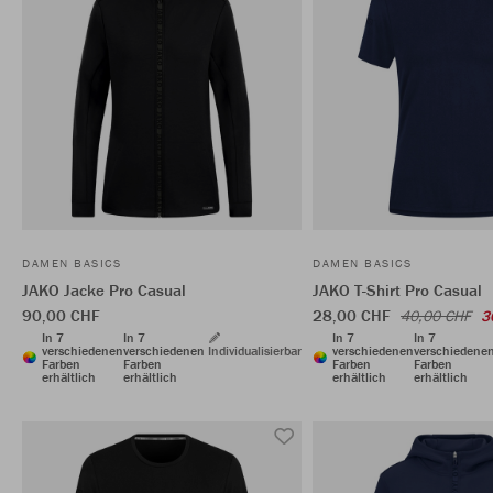
DAMEN BASICS
DAMEN BASICS
JAKO Jacke Pro Casual
JAKO T-Shirt Pro Casual
90,00 CHF
28,00 CHF
40,00 CHF
3
In 7
In 7
In 7
In 7
verschiedenen
verschiedenen
Individualisierbar
verschiedenen
verschiedene
Farben
Farben
Farben
Farben
erhältlich
erhältlich
erhältlich
erhältlich