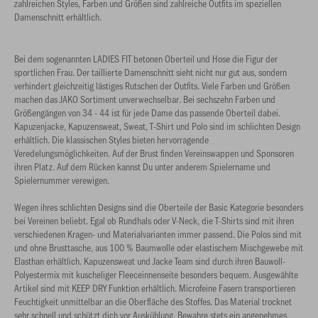
zahlreichen Styles, Farben und Größen sind zahlreiche Outfits im speziellen
Damenschnitt erhältlich.
Bei dem sogenannten LADIES FIT betonen Oberteil und Hose die Figur der
sportlichen Frau. Der taillierte Damenschnitt sieht nicht nur gut aus, sondern
verhindert gleichzeitig lästiges Rutschen der Outfits. Viele Farben und Größen
machen das JAKO Sortiment unverwechselbar. Bei sechszehn Farben und
Größengängen von 34 - 44 ist für jede Dame das passende Oberteil dabei.
Kapuzenjacke, Kapuzensweat, Sweat, T-Shirt und Polo sind im schlichten Design
erhältlich. Die klassischen Styles bieten hervorragende
Veredelungsmöglichkeiten. Auf der Brust finden Vereinswappen und Sponsoren
ihren Platz. Auf dem Rücken kannst Du unter anderem Spielername und
Spielernummer verewigen.
Wegen ihres schlichten Designs sind die Oberteile der Basic Kategorie besonders
bei Vereinen beliebt. Egal ob Rundhals oder V-Neck, die T-Shirts sind mit ihren
verschiedenen Kragen- und Materialvarianten immer passend. Die Polos sind mit
und ohne Brusttasche, aus 100 % Baumwolle oder elastischem Mischgewebe mit
Elasthan erhältlich. Kapuzensweat und Jacke Team sind durch ihren Bauwoll-
Polyestermix mit kuscheliger Fleeceinnenseite besonders bequem. Ausgewählte
Artikel sind mit KEEP DRY Funktion erhältlich. Microfeine Fasern transportieren
Feuchtigkeit unmittelbar an die Oberfläche des Stoffes. Das Material trocknet
sehr schnell und schützt dich vor Auskühlung. Bewahre stets ein angenehmes