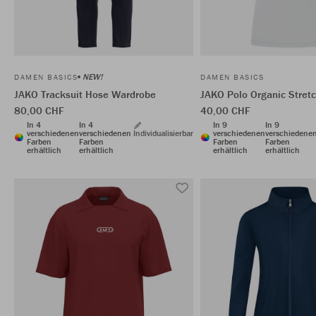
NEW!
DAMEN BASICS
DAMEN BASICS
JAKO Tracksuit Hose Wardrobe
JAKO Polo Organic Stret
80,00 CHF
40,00 CHF
In 4
In 4
In 9
In 9
verschiedenen
verschiedenen
Individualisierbar
verschiedenen
verschiedene
Farben
Farben
Farben
Farben
erhältlich
erhältlich
erhältlich
erhältlich