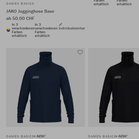
Farben
Farben
DAMEN BASICS
erhältlich
erhältlich
JAKO Jogginghose Base
ab 50,00 CHF
In 3
In 3
verschiedenen
verschiedenen
Individualisierbar
Farben
Farben
erhältlich
erhältlich
NEW!
NEW!
DAMEN BASICS
DAMEN BASICS