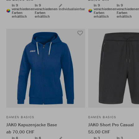
In 9
In 9
In 9
In 9
verschiedenen
verschiedenen
Individualisierbar
verschiedenen
verschiedene
Farben
Farben
Farben
Farben
erhältlich
erhältlich
erhältlich
erhältlich
DAMEN BASICS
DAMEN BASICS
JAKO Kapuzenjacke Base
JAKO Short Pro Casual
ab 70,00 CHF
55,00 CHF
In 8
In 8
In 3
In 3