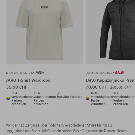
NEW!
SALE!
DAMEN BASICS
DAMEN BASICS
JAKO T-Shirt Wardrobe
JAKO Kapuzenjacke Prem
35,00 CHF
70,00 CHF
100,00 CHF
In 4
In 4
In 6
In 6
verschiedenen
verschiedenen
Individualisierbar
verschiedenen
verschiedene
Farben
Farben
Farben
Farben
erhältlich
erhältlich
erhältlich
erhältlich
Von der Kapuzenjacke über T-Shirts in verschiedenen Styles bis hin zur
Jogginghose und Short. JAKO hat ein breites Basic Programm für Damen. Neben