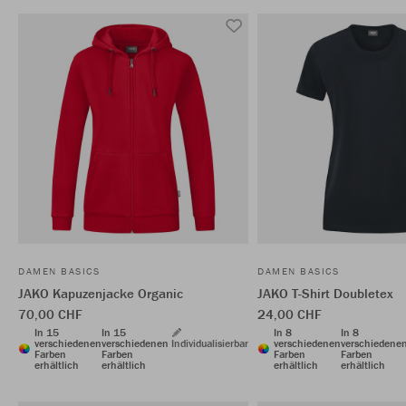
DAMEN BASICS
DAMEN BASICS
JAKO Kapuzenjacke Organic
JAKO T-Shirt Doubletex
70,00 CHF
24,00 CHF
In 15
In 15
In 8
In 8
verschiedenen
verschiedenen
Individualisierbar
verschiedenen
verschiedene
Farben
Farben
Farben
Farben
erhältlich
erhältlich
erhältlich
erhältlich