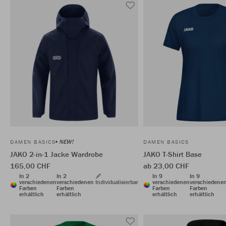
NEW!
DAMEN BASICS
DAMEN BASICS
JAKO 2-in-1 Jacke Wardrobe
JAKO T-Shirt Base
165,00 CHF
ab 23,00 CHF
In 2
In 2
In 9
In 9
verschiedenen
verschiedenen
Individualisierbar
verschiedenen
verschiedene
Farben
Farben
Farben
Farben
erhältlich
erhältlich
erhältlich
erhältlich