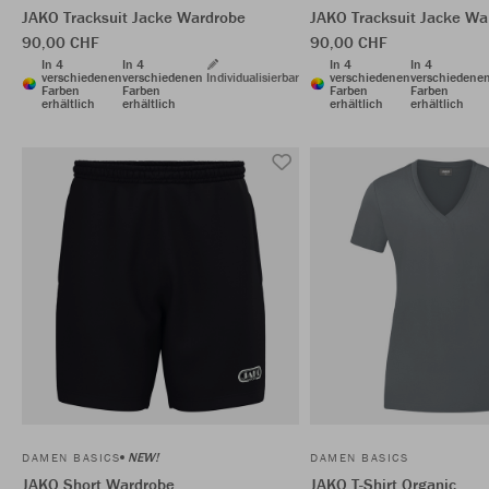
JAKO Tracksuit Jacke Wardrobe
JAKO Tracksuit Jacke Wa
90,00 CHF
90,00 CHF
In 4
In 4
In 4
In 4
verschiedenen
verschiedenen
Individualisierbar
verschiedenen
verschiedene
Farben
Farben
Farben
Farben
erhältlich
erhältlich
erhältlich
erhältlich
NEW!
DAMEN BASICS
DAMEN BASICS
JAKO Short Wardrobe
JAKO T-Shirt Organic